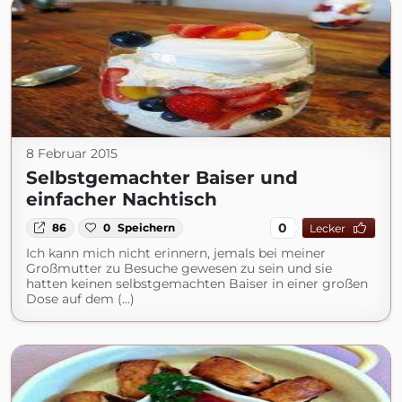
8 Februar 2015
Selbstgemachter Baiser und
einfacher Nachtisch
0
86
0
Speichern
Lecker
Ich kann mich nicht erinnern, jemals bei meiner
Großmutter zu Besuche gewesen zu sein und sie
hatten keinen selbstgemachten Baiser in einer großen
Dose auf dem (...)