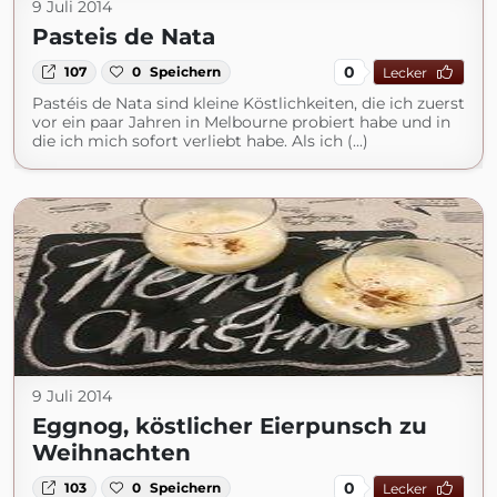
9 Juli 2014
Pasteis de Nata
0
107
0
Speichern
Lecker
Pastéis de Nata sind kleine Köstlichkeiten, die ich zuerst
vor ein paar Jahren in Melbourne probiert habe und in
die ich mich sofort verliebt habe. Als ich (...)
9 Juli 2014
Eggnog, köstlicher Eierpunsch zu
Weihnachten
0
103
0
Speichern
Lecker