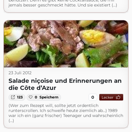
benutzen. Denn es gibt keine Cocktailsauce, die mir
jemals besser geschmeckt hätte. Und sie existiert (...)
23 Juli 2012
Salade niçoise und Erinnerungen an
die Côte d’Azur
0
123
0
Speichern
Lecker
(Wer zum Rezept will, sollte jetzt ordentlich
runterscrollen. Ich schweife heute ziemlich ab…) 1989
war ich ein (ganz frischer) Teenager und wahrscheinlich
(...)