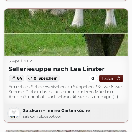
5 April 2012
Selleriesuppe nach Lea Linster
0
64
0
Speichern
Lecker
Ein echtes Schneeweißchen an Süppchen. *So weiß wie
Schnee...*, aber das ist aus einem anderen Märchen.
Aber märchenhaft zart schmeckt sie, das cremige (...)
Salzkorn – meine Gartenküche
salzkorn.blogspot.com