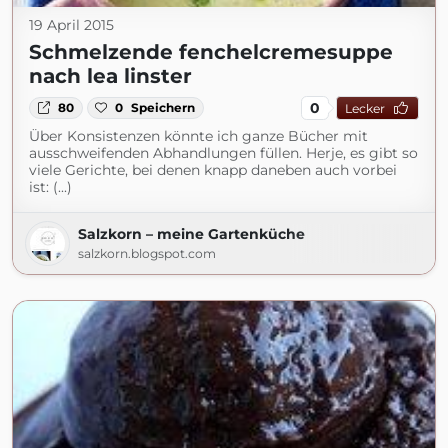
19 April 2015
Schmelzende fenchelcremesuppe
nach lea linster
0
80
0
Speichern
Lecker
Über Konsistenzen könnte ich ganze Bücher mit
ausschweifenden Abhandlungen füllen. Herje, es gibt so
viele Gerichte, bei denen knapp daneben auch vorbei
ist: (...)
Salzkorn – meine Gartenküche
salzkorn.blogspot.com