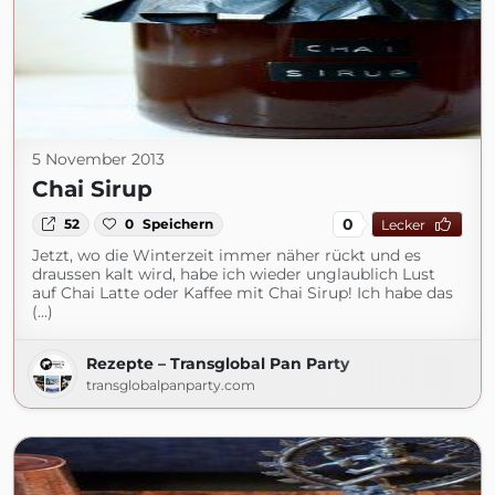
5 November 2013
Chai Sirup
0
52
0
Speichern
Lecker
Jetzt, wo die Winterzeit immer näher rückt und es
draussen kalt wird, habe ich wieder unglaublich Lust
auf Chai Latte oder Kaffee mit Chai Sirup! Ich habe das
(...)
Rezepte – Transglobal Pan Party
transglobalpanparty.com