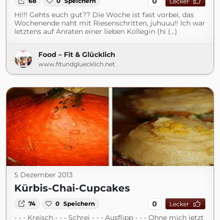
0
68
0
Speichern
Lecker
Hi!!! Gehts euch gut?? Die Woche ist fast vorbei, das
Wochenende naht mit Riesenschritten, juhuuu!! Ich war
letztens auf Anraten einer lieben Kollegin (hi (...)
Food – Fit & Glücklich
www.fitundgluecklich.net
5 Dezember 2013
Kürbis-Chai-Cupcakes
0
74
0
Speichern
Lecker
- - - Kreisch - - - Schrei - - - Ausflipp - - - Ohne mich jetzt