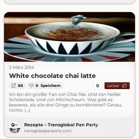
2 März 2014
White chocolate chai latte
0
60
0
Speichern
Lecker
Ich bin ein großer Fan von Chai-Tee. Und von heißer
Schokolade. Und von Milchschaum. Was gibt es
besseres, als alle drei Dinge zu kombinieren? Genau,
nichts. (...)
Rezepte – Transglobal Pan Party
transglobalpanparty.com