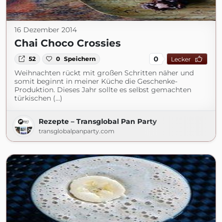
16 Dezember 2014
Chai Choco Crossies
0
52
0
Speichern
Lecker
Weihnachten rückt mit großen Schritten näher und
somit beginnt in meiner Küche die Geschenke-
Produktion. Dieses Jahr sollte es selbst gemachten
türkischen (...)
Rezepte – Transglobal Pan Party
transglobalpanparty.com