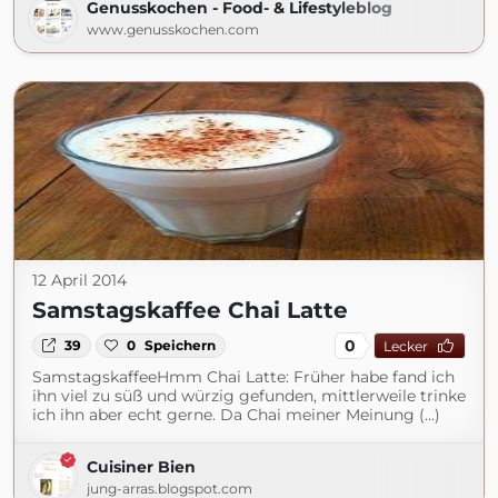
Genusskochen - Food- & Lifestyleblog
www.genusskochen.com
12 April 2014
Samstagskaffee Chai Latte
0
39
0
Speichern
Lecker
SamstagskaffeeHmm Chai Latte: Früher habe fand ich
ihn viel zu süß und würzig gefunden, mittlerweile trinke
ich ihn aber echt gerne. Da Chai meiner Meinung (...)
Cuisiner Bien
jung-arras.blogspot.com