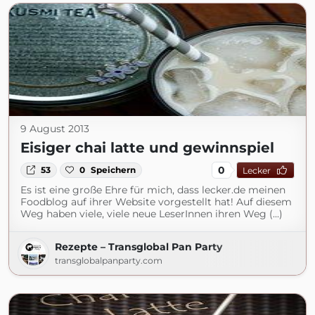
9 August 2013
Eisiger chai latte und gewinnspiel
0
53
0
Speichern
Lecker
Es ist eine große Ehre für mich, dass lecker.de meinen
Foodblog auf ihrer Website vorgestellt hat! Auf diesem
Weg haben viele, viele neue LeserInnen ihren Weg (...)
Rezepte – Transglobal Pan Party
transglobalpanparty.com