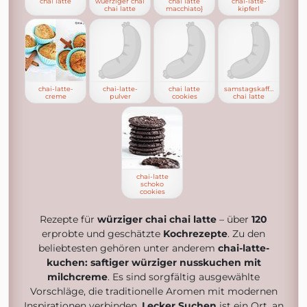
chai latte
wuerziger chai
chai latte
chai-latte-
chai latte
macchiato}
kipferl
chai-latte-
chai-latte-
chai latte
samstagskaffee
creme
pulver
cookies
chai latte
chai-latte
schoko
cookies
Rezepte für
würziger chai chai latte
– über
120
erprobte und geschätzte
Kochrezepte
. Zu den
beliebtesten gehören unter anderem
chai-latte-
kuchen: saftiger würziger nusskuchen mit
milchcreme
. Es sind sorgfältig ausgewählte
Vorschläge, die traditionelle Aromen mit modernen
Inspirationen verbinden.
Lecker Suchen
ist ein Ort, an