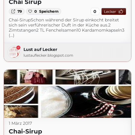
Chai Sirup
0
79
0
Speichern
Lecker
Chai-SirupSchon während der Sirup einkocht breitet
sich sein verführerischer Duft in der Küche aus.2
Zimtstangen2 TL Fenchelsamen10 Kardamomkapseln3
(...)
Lust auf Lecker
lustauflecker.blogspot.com
1 März 2017
Chai-Sirup