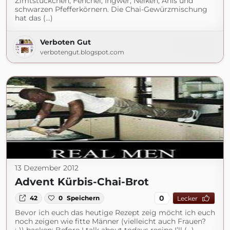
Zimtstückchen, Fenchel, Ingwer, Nelken, Anis und
schwarzen Pfefferkörnern. Die Chai-Gewürzmischung
hat das (...)
Verboten Gut
verbotengut.blogspot.com
13 Dezember 2012
Advent Kürbis-Chai-Brot
0
42
0
Speichern
Lecker
Bevor ich euch das heutige Rezept zeig möcht ich euch
noch zeigen wie fitte Männer (vielleicht auch Frauen?