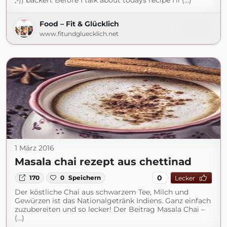
;-)) backen: Before I talk about todays recipe I’ll (...)
Food – Fit & Glücklich
www.fitundgluecklich.net
1 März 2016
Masala chai rezept aus chettinad
0
170
0
Speichern
Lecker
Der köstliche Chai aus schwarzem Tee, Milch und
Gewürzen ist das Nationalgetränk Indiens. Ganz einfach
zuzubereiten und so lecker! Der Beitrag Masala Chai –
(...)