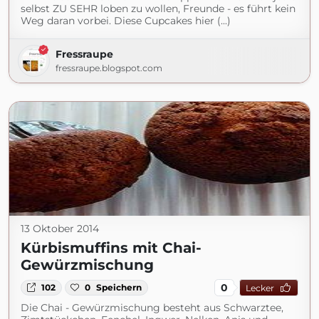
selbst ZU SEHR loben zu wollen, Freunde - es führt kein
Weg daran vorbei. Diese Cupcakes hier (...)
Fressraupe
fressraupe.blogspot.com
13 Oktober 2014
Kürbismuffins mit Chai-
Gewürzmischung
0
102
0
Speichern
Lecker
Die Chai - Gewürzmischung besteht aus Schwarztee,