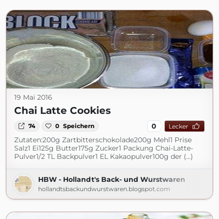
19 Mai 2016
Chai Latte Cookies
0
74
0
Speichern
Lecker
Zutaten:200g Zartbitterschokolade200g Mehl1 Prise
Salz1 Ei125g Butter175g Zucker1 Packung Chai-Latte-
Pulver1/2 TL Backpulver1 EL Kakaopulver100g der (...)
HBW - Hollandt's Back- und Wurstwaren
hollandtsbackundwurstwaren.blogspot.com