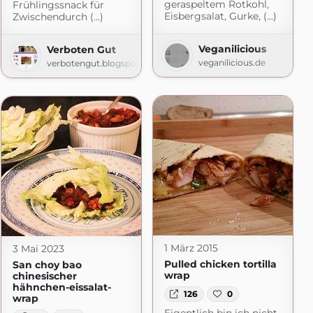
geraspeltem Rotkohl,
Frühlingssnack für
Eisbergsalat, Gurke, (...)
Zwischendurch (...)
Veganilicious
Verboten Gut
veganilicious.de
verbotengut.blogspot.com
1 März 2015
3 Mai 2023
Pulled chicken tortilla
San choy bao
wrap
chinesischer
hähnchen-eissalat-
126
0
wrap