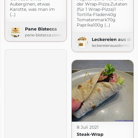
Auberginen, etwas
der Wrap-Pizza.Zutaten
Karotte, was man im
(für 1 Wrap-Pizza)1
(...)
Tortilla-Fladen40g
Tomatenmark70g
Paprika100g (...)
Pane Bistecca
pane-bistecca.com
Leckereien aus der 
leckereienausderminiku
io
rdpress.com
8 Juli 2021
Steak-Wrap