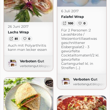
6 Juli 2017
Falafel Wrap
100
0
26 Juni 2017
Für 2 Personen :2
Lachs Wrap
Lavashbrote /
Weizentortillasetwas
81
0
geschnittener
Auch mit Polyarthritis
Eisbergsalat2 - 3
kann man lecker essen
gewürfelte
Cocktailtomaten1/2 kl.
gewürfelte
Verboten Gut
Gartengurke1 kl. in
verbotengut.blogspot.com
Streifen (...)
Verboten Gut
verbotengut.blogspot.c