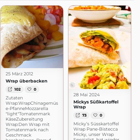
25 März 2012
Wrap überbacken
102
0
28 Mai 2024
Zutaten
Mickys Süßkartoffel
Wrap:WrapChinagemüs
Wrap
e-PfanneMozzarella
"light"Tomatenmark
73
0
KäseZubereitung
Micky’s Süsskartoffel
Wrap:Den Wrap mit
Wrap Pane-Bistecca
Tomatenmark nach
Micky, unser Wrap
Geschmack
Spezialist, hat wieder