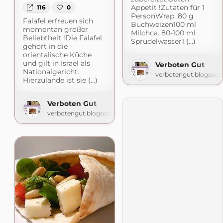
Appetit !Zutaten für 1
116
0
PersonWrap :80 g
Falafel erfreuen sich
Buchweizen100 ml
momentan großer
Milchca. 80-100 ml
Beliebtheit !Die Falafel
Sprudelwasser1 (...)
gehört in die
orientalische Küche
und gilt in Israel als
Verboten Gut
Nationalgericht.
verbotengut.blogspo
Hierzulande ist sie (...)
Verboten Gut
verbotengut.blogspot.com