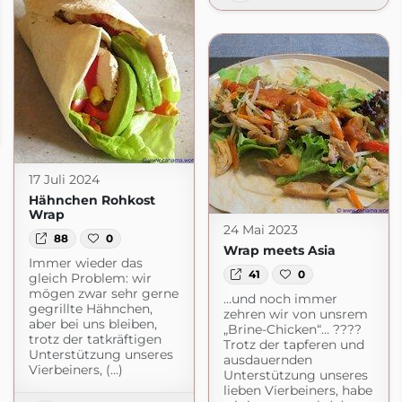
t.com
17 Juli 2024
Hähnchen Rohkost
Wrap
24 Mai 2023
88
0
Wrap meets Asia
Immer wieder das
41
0
gleich Problem: wir
mögen zwar sehr gerne
…und noch immer
gegrillte Hähnchen,
zehren wir von unsrem
aber bei uns bleiben,
„Brine-Chicken“… ????
trotz der tatkräftigen
Trotz der tapferen und
Unterstützung unseres
ausdauernden
Vierbeiners, (...)
Unterstützung unseres
lieben Vierbeiners, habe