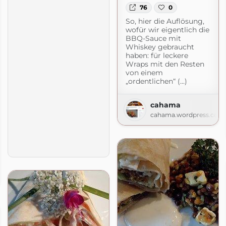
76
0
So, hier die Auflösung,
wofür wir eigentlich die
BBQ-Sauce mit
Whiskey gebraucht
haben: für leckere
Wraps mit den Resten
von einem
„ordentlichen“ (...)
cahama
cahama.wordpress.com
om