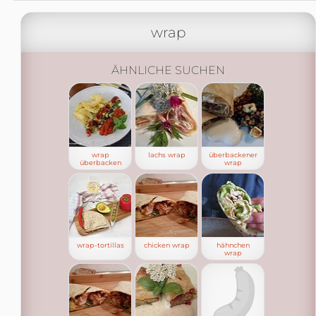
wrap
ÄHNLICHE SUCHEN
wrap
lachs wrap
überbackener
überbacken
wrap
wrap-tortillas
chicken wrap
hähnchen
wrap