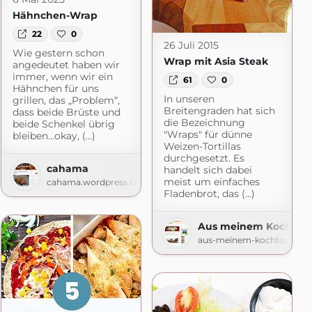
Hähnchen-Wrap
22
0
26 Juli 2015
Wie gestern schon
Wrap mit Asia Steak
angedeutet haben wir
immer, wenn wir ein
61
0
Hähnchen für uns
In unseren
grillen, das „Problem“,
Breitengraden hat sich
dass beide Brüste und
die Bezeichnung
beide Schenkel übrig
"Wraps" für dünne
bleiben…okay, (...)
Weizen-Tortillas
durchgesetzt. Es
cahama
handelt sich dabei
meist um einfaches
cahama.wordpress.com
Fladenbrot, das (...)
Aus meinem Kochtop
aus-meinem-kochtopf.de