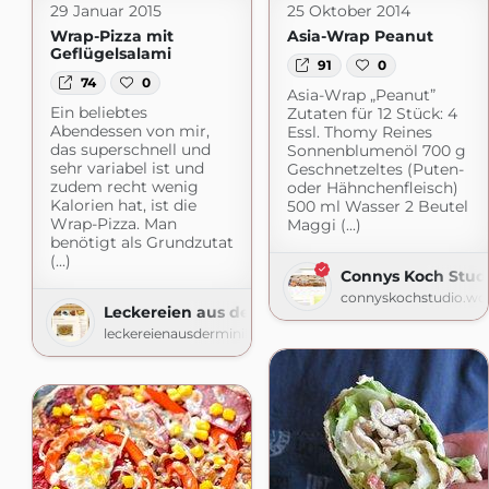
29 Januar 2015
25 Oktober 2014
Wrap-Pizza mit
Asia-Wrap Peanut
Geflügelsalami
91
0
74
0
Asia-Wrap „Peanut”
Ein beliebtes
Zutaten für 12 Stück: 4
Abendessen von mir,
Essl. Thomy Reines
das superschnell und
Sonnenblumenöl 700 g
sehr variabel ist und
Geschnetzeltes (Puten-
zudem recht wenig
oder Hähnchenfleisch)
Kalorien hat, ist die
500 ml Wasser 2 Beutel
Wrap-Pizza. Man
Maggi (...)
benötigt als Grundzutat
(...)
Connys Koch Stud
connyskochstudio.wo
Leckereien aus der (Mini-)Küche
leckereienausderminikueche.blogspot.com