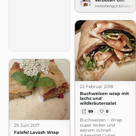
Verboten Gut
verbotengut.blogspo
22 Februar 2018
Buchweizen wrap mit
lachs und
wildkräutersalat
89
0
Buchweizen ~ Wrap
super lecker und
29 Juni 2017
extrem schnell
Falafel Lavash Wrap
zubereitet.Guten