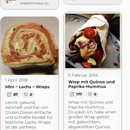
reiseschmaus.de
5 Februar 2014
1 April 2018
Wrap mit Quinoa und
Paprika-Hummus
Mini ~ Lachs ~ Wraps
177
0
87
0
Wrap mit Quinoa und
Leicht, gesund,
Paprika-Hummus
nahrhaft und frei von
Drucken Ich habe einen
Gluten.Dieses einfache
großen Wrap gefüllt
und schnelle Rezept für
Quälereien
mit gekochtem,
köstliche Lachs-Wraps
abgekühlten Quinoa,
ist der perfekte
pot.com