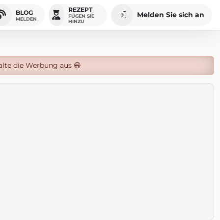
REZEPT
BLOG
Melden Sie sich an
FÜGEN SIE
MELDEN
HINZU
alte die Werbung aus 😄