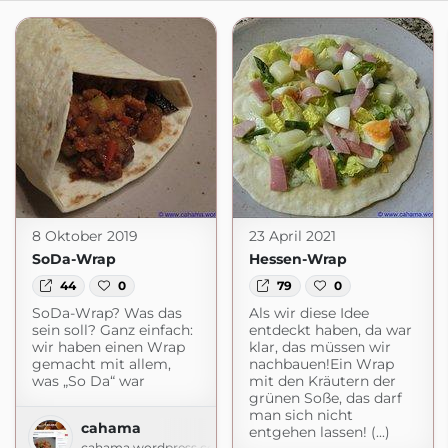
8 Oktober 2019
23 April 2021
SoDa-Wrap
Hessen-Wrap
44
0
79
0
SoDa-Wrap? Was das
Als wir diese Idee
sein soll? Ganz einfach:
entdeckt haben, da war
wir haben einen Wrap
klar, das müssen wir
gemacht mit allem,
nachbauen!Ein Wrap
was „So Da“ war
mit den Kräutern der
grünen Soße, das darf
man sich nicht
cahama
entgehen lassen! (...)
cahama.wordpress.com