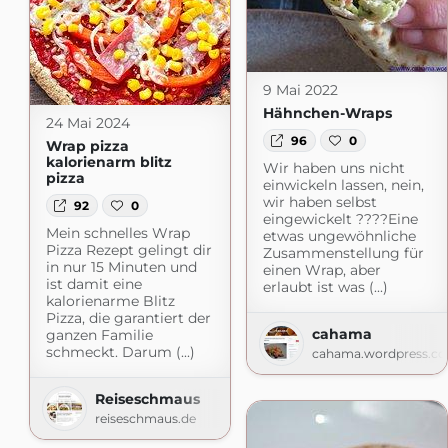
9 Mai 2022
Hähnchen-Wraps
24 Mai 2024
96
0
Wrap pizza
kalorienarm blitz
Wir haben uns nicht
pizza
einwickeln lassen, nein,
wir haben selbst
92
0
eingewickelt ????Eine
Mein schnelles Wrap
etwas ungewöhnliche
Pizza Rezept gelingt dir
Zusammenstellung für
in nur 15 Minuten und
einen Wrap, aber
ist damit eine
erlaubt ist was (...)
kalorienarme Blitz
Pizza, die garantiert der
cahama
ganzen Familie
schmeckt. Darum (...)
cahama.wordpress.c
Reiseschmaus
reiseschmaus.de