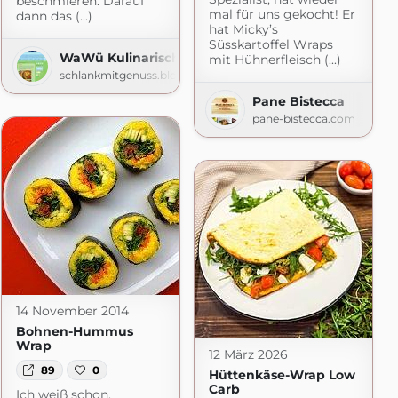
beschmieren. Darauf
mal für uns gekocht! Er
dann das (...)
hat Micky’s
Süsskartoffel Wraps
WaWü Kulinarische Quälereien
mit Hühnerfleisch (...)
schlankmitgenuss.blogspot.com
Pane Bistecca
pane-bistecca.com
14 November 2014
Bohnen-Hummus
Wrap
12 März 2026
89
0
Hüttenkäse-Wrap Low
Carb
Ich weiß schon,