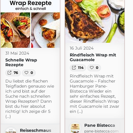
16 Juli 2024
31 Mai 2024
Rindfleisch Wrap mit
Guacamole
Schnelle Wrap
Rezepte
114
0
76
0
Rindfleisch Wrap mit
Du liebst die flachen
Guacamole – Falscher
Teigfladen genauso wie
Hamburger Pane-
ich und bist auf der
Bistecca Wieder ein
Suche nach schnellen
sehr einfaches Rezept,
Wrap Rezepten? Dann
dieser Rindfleisch Wrap
om
bist du hier absolut
mit Guacamole ist zwar
richtig! Ich zeige dir 5
ein (...)
(...)
Pane Bistecca
Reiseschmaus
pane-bistecca.com