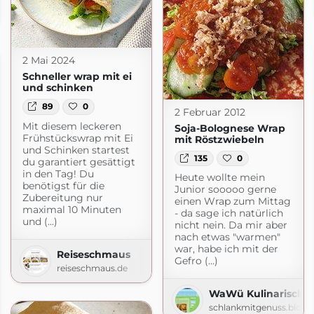
t.com
2 Mai 2024
Schneller wrap mit ei
und schinken
89
0
2 Februar 2012
Mit diesem leckeren
Soja-Bolognese Wrap
Frühstückswrap mit Ei
mit Röstzwiebeln
und Schinken startest
135
0
du garantiert gesättigt
in den Tag! Du
Heute wollte mein
benötigst für die
Junior sooooo gerne
Zubereitung nur
einen Wrap zum Mittag
maximal 10 Minuten
- da sage ich natürlich
und (...)
nicht nein. Da mir aber
nach etwas "warmen"
war, habe ich mit der
Reiseschmaus
Gefro (...)
reiseschmaus.de
WaWü Kulinarische 
schlankmitgenuss.blogs