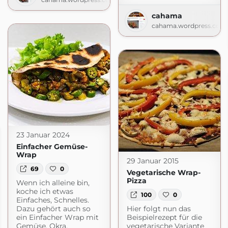
cahama
cahama.wordpress.com
23 Januar 2024
Einfacher Gemüse-
Wrap
29 Januar 2015
69
0
Vegetarische Wrap-
Pizza
Wenn ich alleine bin,
koche ich etwas
100
0
Einfaches, Schnelles.
Dazu gehört auch so
Hier folgt nun das
ein Einfacher Wrap mit
Beispielrezept für die
Gemüse. Okra,
vegetarische Variante