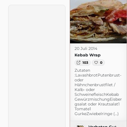
20 Juli 2014
Kebab Wrap
103
0
Zutaten
:LavashbrotPutenbrust-
oder
Hähnchenbrustfilet /
Kalb- oder
SchweinefleischKebab
GewürzmischungEisber
gsalat oder Krautsalat1
Tomate1
GurkeZwiebelringe (...)