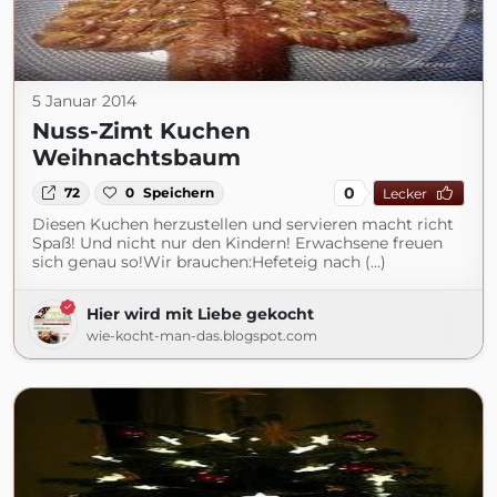
5 Januar 2014
Nuss-Zimt Kuchen
Weihnachtsbaum
0
72
0
Speichern
Lecker
Diesen Kuchen herzustellen und servieren macht richt
Spaß! Und nicht nur den Kindern! Erwachsene freuen
sich genau so!Wir brauchen:Hefeteig nach (...)
Hier wird mit Liebe gekocht
wie-kocht-man-das.blogspot.com