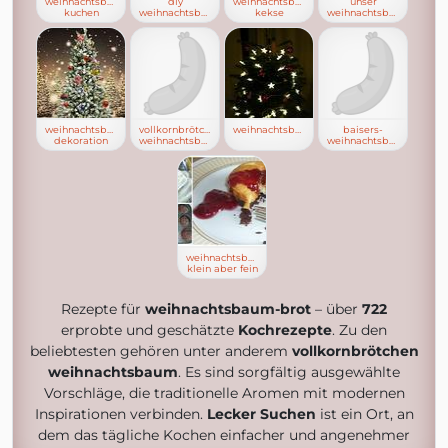
weihnachtsbaum
diy
weihnachtsbaum
unser
kuchen
weihnachtsbaum
kekse
weihnachtsbaum
weihnachtsbaum
vollkornbrötchen
weihnachtsbäume
baisers-
dekoration
weihnachtsbaum
weihnachtsbäume
weihnachtsbaum
klein aber fein
Rezepte für
weihnachtsbaum-brot
– über
722
erprobte und geschätzte
Kochrezepte
. Zu den
beliebtesten gehören unter anderem
vollkornbrötchen
weihnachtsbaum
. Es sind sorgfältig ausgewählte
Vorschläge, die traditionelle Aromen mit modernen
Inspirationen verbinden.
Lecker Suchen
ist ein Ort, an
dem das tägliche Kochen einfacher und angenehmer