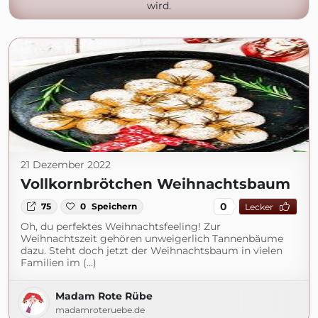
wird.
21 Dezember 2022
Vollkornbrötchen Weihnachtsbaum
0
75
0
Speichern
Lecker
Oh, du perfektes Weihnachtsfeeling! Zur
Weihnachtszeit gehören unweigerlich Tannenbäume
dazu. Steht doch jetzt der Weihnachtsbaum in vielen
Familien im (...)
Madam Rote Rübe
madamroteruebe.de