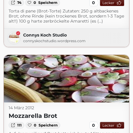
0
74
0
Speichern
Lecker
Torta di pane (Brot-Torte) Zutaten: 250 g altbackenes
Brot; ohne Rinde (kein trockenes Brot, sondern 1-3 Tage
alt!!) 100 g harte zerbröckelte Amaretti (es (...)
Connys Koch Studio
connyskochstudio.wordpress.com
14 März 2012
Mozzarella Brot
0
111
0
Speichern
Lecker