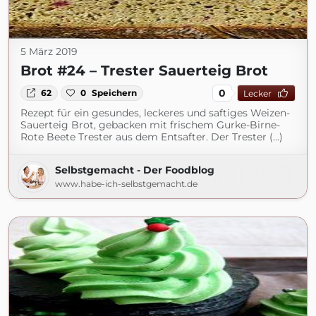
5 März 2019
Brot #24 – Trester Sauerteig Brot
0
62
0
Speichern
Lecker
Rezept für ein gesundes, leckeres und saftiges Weizen-
Sauerteig Brot, gebacken mit frischem Gurke-Birne-
Rote Beete Trester aus dem Entsafter. Der Trester (...)
Selbstgemacht - Der Foodblog
www.habe-ich-selbstgemacht.de