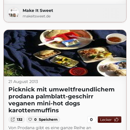
Make It Sweet
makeitsweet.de
21 August 2013
Picknick mit umweltfreundlichem
prodana palmblatt-geschirr
veganen mini-hot dogs
karottenmuffins
0
132
0
Speichern
Lecker
Von Prodana gibt es eine ganze Reihe an