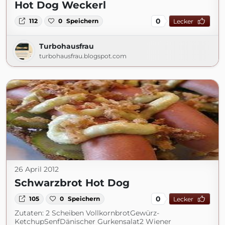
Hot Dog Weckerl
0
112
0
Speichern
Lecker
Turbohausfrau
turbohausfrau.blogspot.com
26 April 2012
Schwarzbrot Hot Dog
0
105
0
Speichern
Lecker
Zutaten: 2 Scheiben VollkornbrotGewürz-
KetchupSenfDänischer Gurkensalat2 Wiener