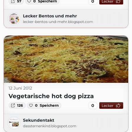
0
57
0
Speichern
Lecker
Lecker Bentos und mehr
lecker-bentos-und-mehr.blogspot.com
12 Juni 2012
Vegetarische hot dog pizza
0
126
0
Speichern
Lecker
Sekundentakt
dassternenkind.blogspot.com