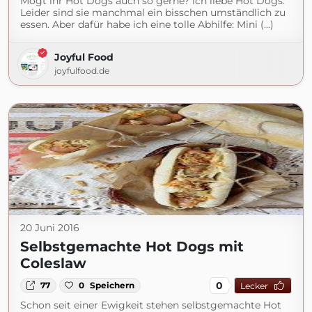
Mögt ihr Hot Dogs auch so gerne? ich liebe Hot Dogs.
Leider sind sie manchmal ein bisschen umständlich zu
essen. Aber dafür habe ich eine tolle Abhilfe: Mini (...)
Joyful Food
joyfulfood.de
20 Juni 2016
Selbstgemachte Hot Dogs mit
Coleslaw
0
77
0
Speichern
Lecker
Schon seit einer Ewigkeit stehen selbstgemachte Hot