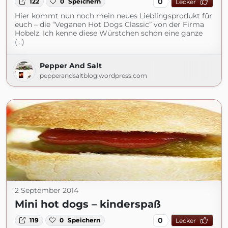
0
122
0
Speichern
Lecker
Hier kommt nun noch mein neues Lieblingsprodukt für
euch – die “Veganen Hot Dogs Classic” von der Firma
Hobelz. Ich kenne diese Würstchen schon eine ganze
(...)
Pepper And Salt
pepperandsaltblog.wordpress.com
2 September 2014
Mini hot dogs – kinderspaß
0
119
0
Speichern
Lecker