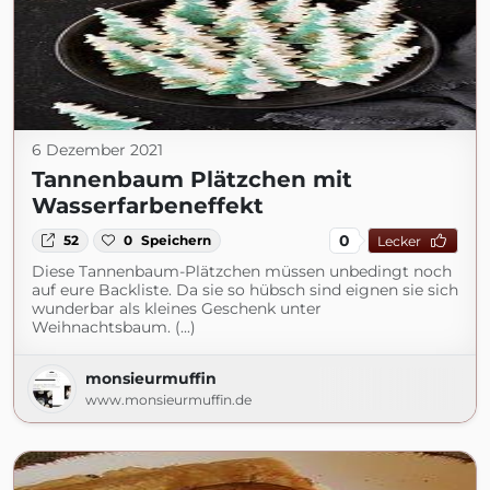
6 Dezember 2021
Tannenbaum Plätzchen mit
Wasserfarbeneffekt
0
52
0
Speichern
Lecker
Diese Tannenbaum-Plätzchen müssen unbedingt noch
auf eure Backliste. Da sie so hübsch sind eignen sie sich
wunderbar als kleines Geschenk unter
Weihnachtsbaum. (...)
monsieurmuffin
www.monsieurmuffin.de