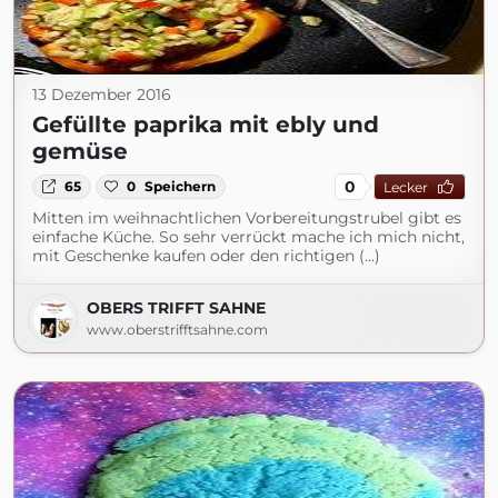
13 Dezember 2016
Gefüllte paprika mit ebly und
gemüse
0
65
0
Speichern
Lecker
Mitten im weihnachtlichen Vorbereitungstrubel gibt es
einfache Küche. So sehr verrückt mache ich mich nicht,
mit Geschenke kaufen oder den richtigen (...)
OBERS TRIFFT SAHNE
www.oberstrifftsahne.com