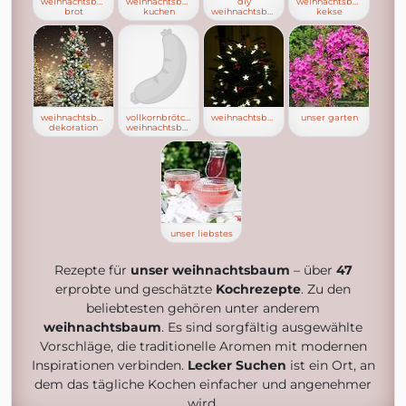
weihnachtsbaum-
weihnachtsbaum
diy
weihnachtsbaum
brot
kuchen
weihnachtsbaum
kekse
weihnachtsbaum
vollkornbrötchen
weihnachtsbäume
unser garten
dekoration
weihnachtsbaum
unser liebstes
Rezepte für
unser weihnachtsbaum
– über
47
erprobte und geschätzte
Kochrezepte
. Zu den
beliebtesten gehören unter anderem
weihnachtsbaum
. Es sind sorgfältig ausgewählte
Vorschläge, die traditionelle Aromen mit modernen
Inspirationen verbinden.
Lecker Suchen
ist ein Ort, an
dem das tägliche Kochen einfacher und angenehmer
wird.