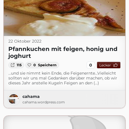
22 Oktober 2022
Pfannkuchen mit feigen, honig und
joghurt
0
115
0
Speichern
Lecker
…und sie nimmt kein Ende, die Feigenernte…Vielleicht
sollten wir uns mal Gedanken darüber machen, ob wir
dieses Jahr anstelle Kugeln Feigen an den (...)
cahama
cahama.wordpress.com