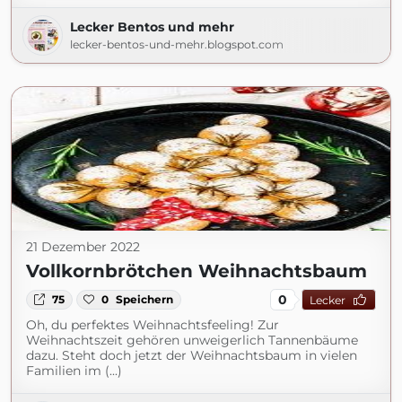
Lecker Bentos und mehr
lecker-bentos-und-mehr.blogspot.com
21 Dezember 2022
Vollkornbrötchen Weihnachtsbaum
0
75
0
Speichern
Lecker
Oh, du perfektes Weihnachtsfeeling! Zur
Weihnachtszeit gehören unweigerlich Tannenbäume
dazu. Steht doch jetzt der Weihnachtsbaum in vielen
Familien im (...)