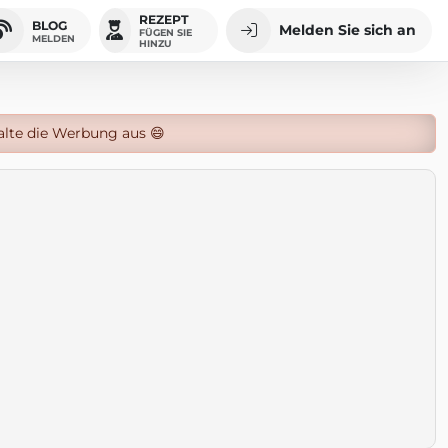
REZEPT
BLOG
Melden Sie sich an
FÜGEN SIE
MELDEN
HINZU
alte die Werbung aus 😄