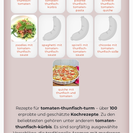
thunfisch-
tomaten-
pikante
schnelle
tomaten
thunfisch-
thunfisch-
thunfisch-
kürbis
tomaten-
tomaten-
pasta
quiche
zoodles mit
spaghetti mit
spirelli mit
chicorée mit
tomaten-
tomaten-
thunfisch-
tomaten-
thunfisch-
thunfisch-
tomaten-
thunfisch-soße
sauce
sauce
sauce
quiche mit
thunfisch und
tomaten
Rezepte für
tomaten-thunfisch-turm
– über
100
erprobte und geschätzte
Kochrezepte
. Zu den
beliebtesten gehören unter anderem
tomaten-
thunfisch-kürbis
. Es sind sorgfältig ausgewählte