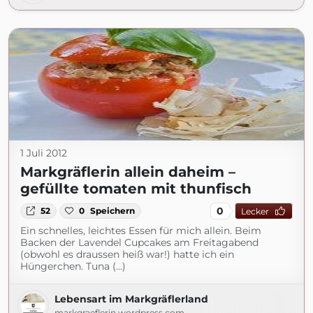
1 Juli 2012
Markgräflerin allein daheim –
gefüllte tomaten mit thunfisch
0
52
0
Speichern
Lecker
Ein schnelles, leichtes Essen für mich allein. Beim
Backen der Lavendel Cupcakes am Freitagabend
(obwohl es draussen heiß war!) hatte ich ein
Hüngerchen. Tuna (...)
Lebensart im Markgräflerland
markgraeflerin.wordpress.com