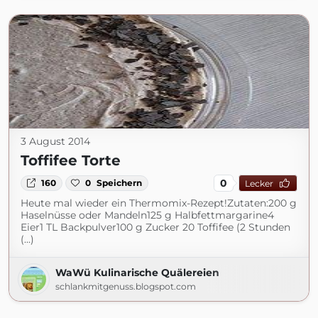
3 August 2014
Toffifee Torte
0
160
0
Speichern
Lecker
Heute mal wieder ein Thermomix-Rezept!Zutaten:200 g
Haselnüsse oder Mandeln125 g Halbfettmargarine4
Eier1 TL Backpulver100 g Zucker 20 Toffifee (2 Stunden
(...)
WaWü Kulinarische Quälereien
schlankmitgenuss.blogspot.com