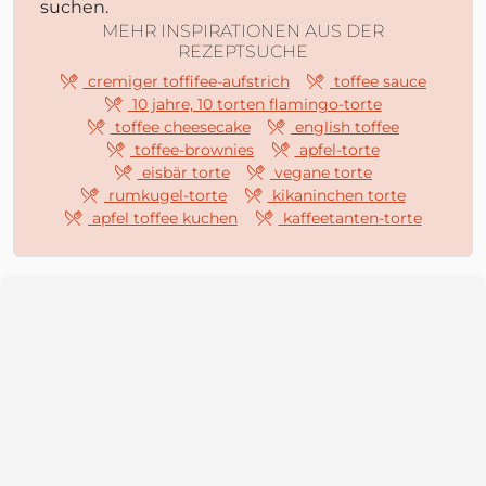
suchen.
MEHR INSPIRATIONEN AUS DER
REZEPTSUCHE
cremiger toffifee-aufstrich
toffee sauce
10 jahre, 10 torten flamingo-torte
toffee cheesecake
english toffee
toffee-brownies
apfel-torte
eisbär torte
vegane torte
rumkugel-torte
kikaninchen torte
apfel toffee kuchen
kaffeetanten-torte