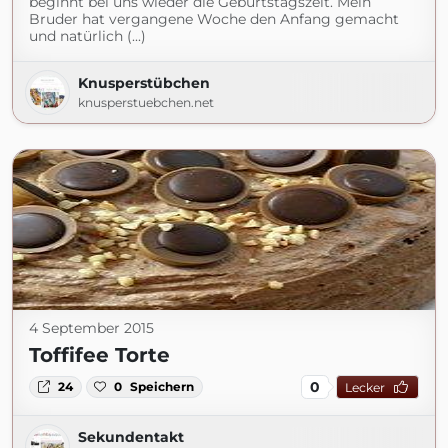
beginnt bei uns wieder die Geburtstagszeit. Mein
Bruder hat vergangene Woche den Anfang gemacht
und natürlich (...)
Knusperstübchen
knusperstuebchen.net
4 September 2015
Toffifee Torte
0
24
0
Speichern
Lecker
Sekundentakt