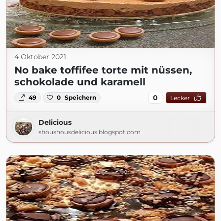
4 Oktober 2021
No bake toffifee torte mit nüssen,
schokolade und karamell
0
49
0
Speichern
Lecker
Delicious
shoushousdelicious.blogspot.com