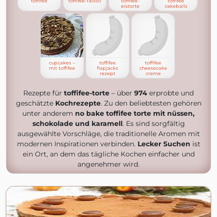
toffifee
toffifee-ravioli
toffifee-
toffifee
eistorte
cakeballs
cupcakes –
toffifee
toffifee
mit toffifee
flapjacks
cheesecake
rezept
creme
Rezepte für
toffifee-torte
– über
974
erprobte und
geschätzte
Kochrezepte
. Zu den beliebtesten gehören
unter anderem
no bake toffifee torte mit nüssen,
schokolade und karamell
. Es sind sorgfältig
ausgewählte Vorschläge, die traditionelle Aromen mit
modernen Inspirationen verbinden.
Lecker Suchen
ist
ein Ort, an dem das tägliche Kochen einfacher und
angenehmer wird.