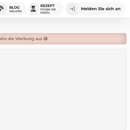
REZEPT
BLOG
Melden Sie sich an
FÜGEN SIE
MELDEN
HINZU
alte die Werbung aus 😄