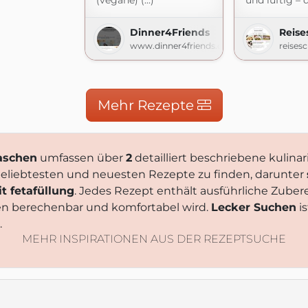
(vegane) (...)
und luftig – d
Dinner4Friends
Reis
www.dinner4friends.de
reises
Mehr Rezepte
taschen
umfassen über
2
detailliert beschriebene kulinar
e beliebtesten und neuesten Rezepte zu finden, darunter
t fetafüllung
. Jedes Rezept enthält ausführliche Zube
en berechenbar und komfortabel wird.
Lecker Suchen
is
.
MEHR INSPIRATIONEN AUS DER REZEPTSUCHE