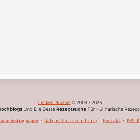
© 2009 / 2026
Lecker Suchen
Kochblogs
Und Die Beste
Rezeptsuche
Für Kulinarische Rezept
•
•
•
zungsbedingungen
Datenschutzrichtlinie
Kontakt
RSS-K