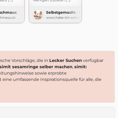
azu (...)
wenigen Zutaten (...)
eschmaus
Selbstgemacht - Der Foodblog
chmaus.de
www.habe-ich-selbstgemacht.de
ische Vorschläge, die in
Lecker Suchen
verfügbar
simit sesamringe selber machen
,
simit:
reitungshinweise sowie erprobte
t eine umfassende Inspirationsquelle für alle, die