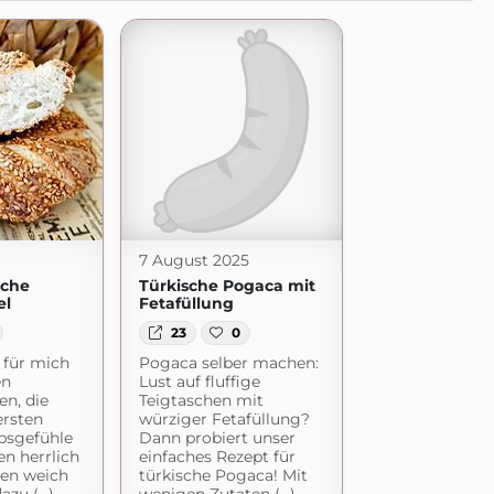
7 August 2025
sche
Türkische Pogaca mit
el
Fetafüllung
23
0
 für mich
Pogaca selber machen:
en
Lust auf fluffige
n, die
Teigtaschen mit
ersten
würziger Fetafüllung?
bsgefühle
Dann probiert unser
n herrlich
einfaches Rezept für
nen weich
türkische Pogaca! Mit