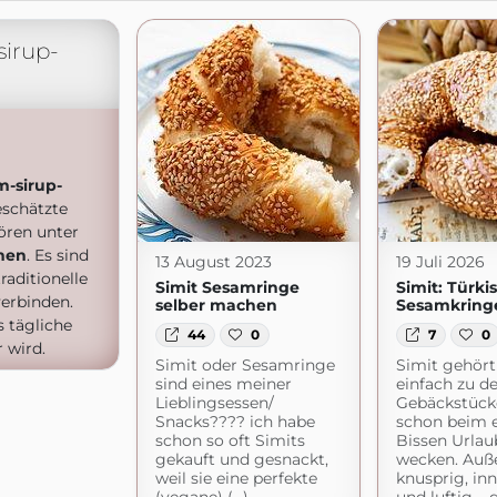
sirup-
m-sirup-
schätzte
ören unter
hen
. Es sind
13 August 2023
19 Juli 2026
raditionelle
Simit Sesamringe
Simit: Türki
erbinden.
selber machen
Sesamkring
s tägliche
44
0
7
0
 wird.
Simit oder Sesamringe
Simit gehört
sind eines meiner
einfach zu d
Lieblingsessen/
Gebäckstücke
Snacks???? ich habe
schon beim 
schon so oft Simits
Bissen Urlau
gekauft und gesnackt,
wecken. Auße
weil sie eine perfekte
knusprig, in