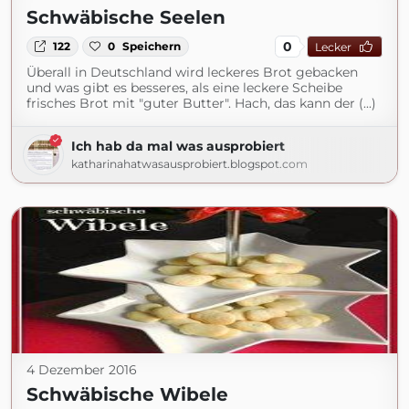
Schwäbische Seelen
0
122
0
Speichern
Lecker
Überall in Deutschland wird leckeres Brot gebacken
und was gibt es besseres, als eine leckere Scheibe
frisches Brot mit "guter Butter". Hach, das kann der (...)
Ich hab da mal was ausprobiert
katharinahatwasausprobiert.blogspot.com
4 Dezember 2016
Schwäbische Wibele