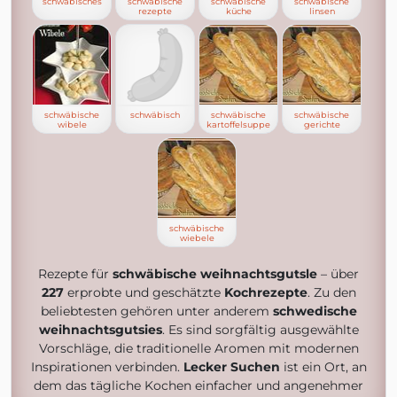
schwäbisches
schwäbische
schwäbische
schwäbische
rezepte
küche
linsen
schwäbische
schwäbisch
schwäbische
schwäbische
wibele
kartoffelsuppe
gerichte
schwäbische
wiebele
Rezepte für
schwäbische weihnachtsgutsle
– über
227
erprobte und geschätzte
Kochrezepte
. Zu den
beliebtesten gehören unter anderem
schwedische
weihnachtsgutsies
. Es sind sorgfältig ausgewählte
Vorschläge, die traditionelle Aromen mit modernen
Inspirationen verbinden.
Lecker Suchen
ist ein Ort, an
dem das tägliche Kochen einfacher und angenehmer