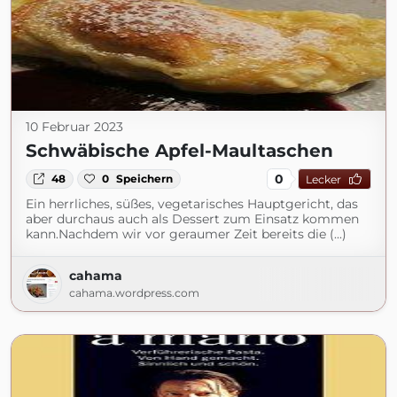
10 Februar 2023
Schwäbische Apfel-Maultaschen
0
48
0
Speichern
Lecker
Ein herrliches, süßes, vegetarisches Hauptgericht, das
aber durchaus auch als Dessert zum Einsatz kommen
kann.Nachdem wir vor geraumer Zeit bereits die (...)
cahama
cahama.wordpress.com