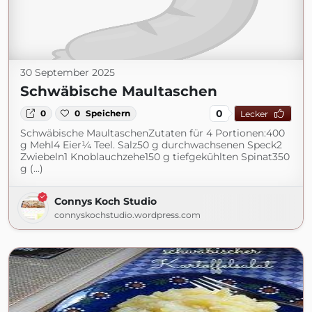
30 September 2025
Schwäbische Maultaschen
0
0
0
Speichern
Lecker
Schwäbische MaultaschenZutaten für 4 Portionen:400
g Mehl4 Eier¼ Teel. Salz50 g durchwachsenen Speck2
Zwiebeln1 Knoblauchzehe150 g tiefgekühlten Spinat350
g (...)
Connys Koch Studio
connyskochstudio.wordpress.com