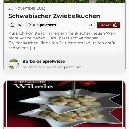
20 November 2013
Schwäbischer Zwiebelkuchen
0
76
0
Speichern
Lecker
Kürzlich konnte ich an einem fränkischen neuen Wein
nicht vorbeigehen. Dazu passt schwäbischer
Zwiebelkuchen, finde ich.Seit langem wollte ich dafür
schon das (...)
Barbaras Spielwiese
barbaras-spielwiese.blogspot.com