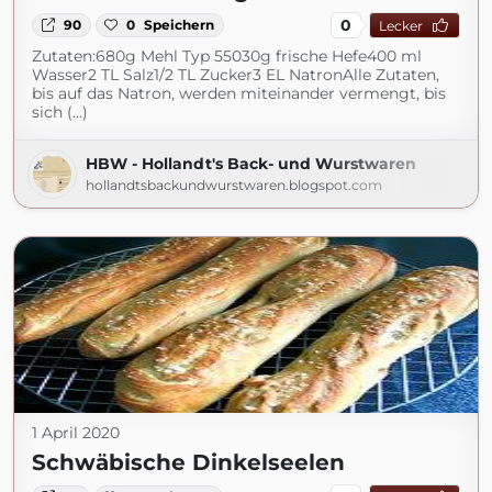
0
90
0
Speichern
Lecker
Zutaten:680g Mehl Typ 55030g frische Hefe400 ml
Wasser2 TL Salz1/2 TL Zucker3 EL NatronAlle Zutaten,
bis auf das Natron, werden miteinander vermengt, bis
sich (...)
HBW - Hollandt's Back- und Wurstwaren
hollandtsbackundwurstwaren.blogspot.com
1 April 2020
Schwäbische Dinkelseelen