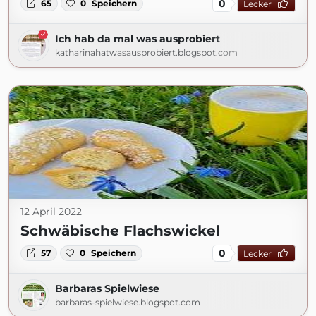
0
65
0
Speichern
Lecker
Ich hab da mal was ausprobiert
katharinahatwasausprobiert.blogspot.com
12 April 2022
Schwäbische Flachswickel
0
57
0
Speichern
Lecker
Barbaras Spielwiese
barbaras-spielwiese.blogspot.com