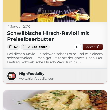
4 Januar 2010
Schwäbische Hirsch-Ravioli mit
Preiselbeerbutter
0
57
0
Speichern
Lecker
Bei diesen Ravioli in schwäbischer Form und mit einem
schwarzwälder Hirsch gefüllt röhrt der ganze Tisch. Der
Beitrag Schwäbische Hirsch-Ravioli mit (...)
HighFoodality
www.highfoodality.com