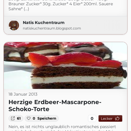
Brauner Zucker* 30g. Zucker* 4 Eier* 200ml. Sauere
Sahne* (...)
Natis Kuchentraum
natiskuchentraum.blogspot.com
18 Januar 2013
Herzige Erdbeer-Mascarpone-
Schoko-Torte
0
61
0
Speichern
Lecker
Nein, es ist nichts unglaublich romantisches passiert