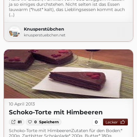
ja so einiges durchstehen. Nicht selten ist das Essen
lauwarm (*hust* kalt), das Lieblingsessen kommt auch
(...)
Knusperstübchen
knusperstuebchen.net
10 April 2013
Schoko-Torte mit Himbeeren
0
81
0
Speichern
Lecker
Schoko-Torte mit HimbeerenZutaten für den Boden:*
200g. Zartbitter Schokolade* 200g. Butter* 180g.