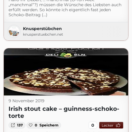
„manchmal“?) müssen die Wünsche des Liebsten auch
erfüllt werden. So könnte ich eigentlich fast jeden
Schoko-Beitrag (...)
Knusperstübchen
knusperstuebchen.net
9 November 2019
Irish stout cake – guinness-schoko-
torte
0
137
0
Speichern
Lecker