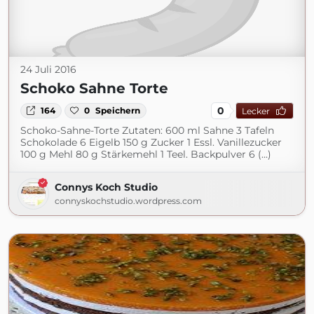
24 Juli 2016
Schoko Sahne Torte
0
164
0
Speichern
Lecker
Schoko-Sahne-Torte Zutaten: 600 ml Sahne 3 Tafeln
Schokolade 6 Eigelb 150 g Zucker 1 Essl. Vanillezucker
100 g Mehl 80 g Stärkemehl 1 Teel. Backpulver 6 (...)
Connys Koch Studio
connyskochstudio.wordpress.com