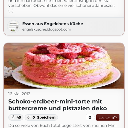
und ich hab auch nicht den Valentinstag in den Mai
verschoben. Obwohl das eine viel schönere Jahreszeit
(...)
Essen aus Engelchens Küche
engelskueche.blogspot.com
16 Mai 2012
Schoko-erdbeer-mini-torte mit
buttercreme und pistazien deko
0
45
0
Speichern
Lecker
Da so viele von Euch total begeistert von meinen Mini