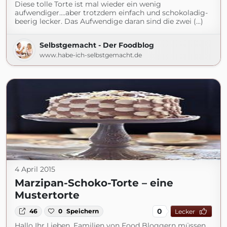
Diese tolle Torte ist mal wieder ein wenig
aufwendiger….aber trotzdem einfach und schokoladig-
beerig lecker. Das Aufwendige daran sind die zwei (...)
Selbstgemacht - Der Foodblog
www.habe-ich-selbstgemacht.de
4 April 2015
Marzipan-Schoko-Torte – eine
Mustertorte
0
46
0
Speichern
Lecker
Hallo Ihr Lieben, Familien von Food Bloggern müssen