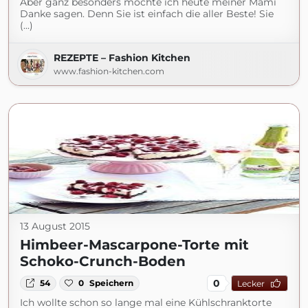
Aber ganz besonders möchte ich heute meiner Mami
Danke sagen. Denn Sie ist einfach die aller Beste! Sie
(...)
REZEPTE – Fashion Kitchen
www.fashion-kitchen.com
13 August 2015
Himbeer-Mascarpone-Torte mit
Schoko-Crunch-Boden
0
54
0
Speichern
Lecker
Ich wollte schon so lange mal eine Kühlschranktorte