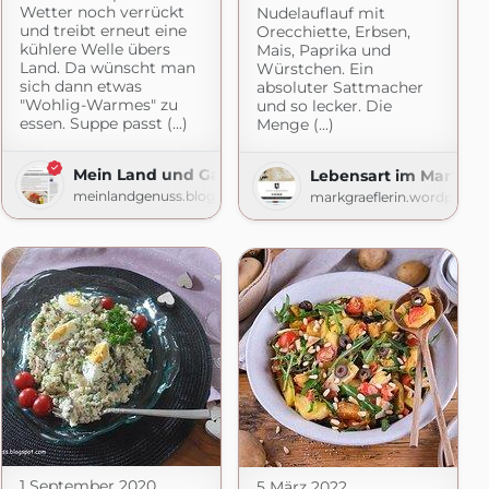
Wetter noch verrückt
Nudelauflauf mit
und treibt erneut eine
Orecchiette, Erbsen,
kühlere Welle übers
Mais, Paprika und
Land. Da wünscht man
Würstchen. Ein
sich dann etwas
absoluter Sattmacher
"Wohlig-Warmes" zu
und so lecker. Die
essen. Suppe passt (...)
Menge (...)
Mein Land und Gartengenuss
Lebensart im Markgrä
meinlandgenuss.blogspot.com
markgraeflerin.wordpress
1 September 2020
5 März 2022