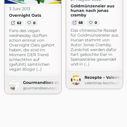
Goldmünzeneier aus
3 Juni 2013
hunan nach jonas
cramby
Overnight Oats
58
0
62
0
Das chinesische Rezept
Fans des vegan
für Goldmünzeneier aus
wednesday dürften
Hunan stammt von
schon einmal von
Autor Jonas Cramby.
Overnight Oats gehört
Zunächst werden dafür
haben, die sind im
hart gekochte Eier in
Moment DER Trend
Speisestärke gewendet
schlechthin auf
und in (...)
(gefühlt) sämtlichen
vegan Blogs! (...)
Rezepte – Valentin
Gourmandises végétariennes
valentinas-kochbuch.de
gourmandisesvegetariennes.blogspot.com