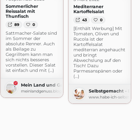
Sommerlicher
Mediterraner
Reissalat mit
Kartoffelsalat
Thunfisch
43
0
89
0
[Enthält Werbung] Mit
Sattmacher-Salate sind
Tomaten, Oliven und
im Sommer der
Rucola ist der
absolute Renner. Auch
Kartoffelsalat
als Beilage zu
mediterran angehaucht
Gegrilltem kann man
und bringt
sich nichts besseres
Abwechslung auf den
vorstellen. Dieser Salat
Tisch! Dazu
ist einfach und mit (...)
Parmesanspänen oder
(...)
Mein Land und Gartengenuss
as-Kochbuch.de
Selbstgemacht - Der 
meinlandgenuss.blogspot.com
www.habe-ich-selbstgema