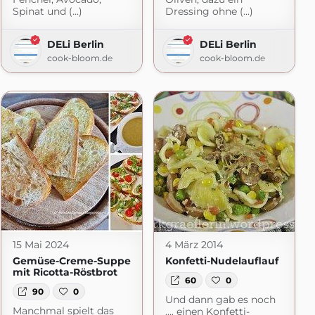
Spinat und (...)
Dressing ohne (...)
DELi Berlin
DELi Berlin
cook-bloom.de
cook-bloom.de
15 Mai 2024
4 März 2014
Gemüse-Creme-Suppe
Konfetti-Nudelauflauf
mit Ricotta-Röstbrot
60
0
90
0
Und dann gab es noch
Manchmal spielt das
…. einen Konfetti-