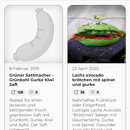
8 Februar 2019
22 April 2020
Grüner Sattmacher –
Lachs avocado
Grünkohl Gurke Kiwi
brötchen mit spinat
Saft
und gurke
128
0
35
0
Rezept für einen
Nahrhaftes Frühstück
leckeren und
oder Fingerfood.
sättigenden frisch
Lustiges Lachs Avocado
gepressten Saft mit
"Brötchen" belegt mit
Grünkohl, Gurke, Kiwi
Räucherlachs, Gurke
und Apfel. Der Saft
und Spinat. Gesunder
schmeckt
Avocado.Snack und