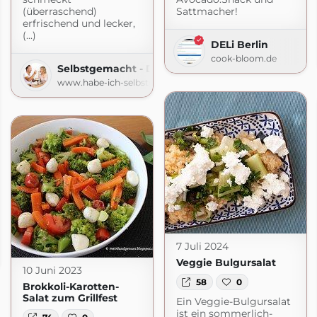
(überraschend)
Sattmacher!
erfrischend und lecker,
(...)
DELi Berlin
cook-bloom.de
Selbstgemacht - Der Foodblog
www.habe-ich-selbstgemacht.de
nas-Kochbuch.de
7 Juli 2024
de
Veggie Bulgursalat
10 Juni 2023
58
0
Brokkoli-Karotten-
Salat zum Grillfest
Ein Veggie-Bulgursalat
ist ein sommerlich-