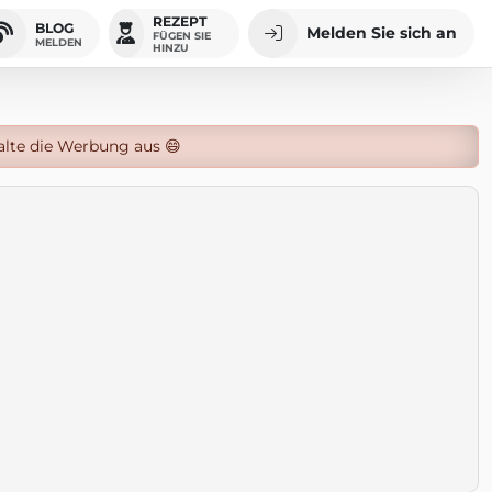
REZEPT
BLOG
Melden Sie sich an
FÜGEN SIE
MELDEN
HINZU
alte die Werbung aus 😄