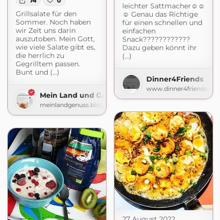
74
0
leichter Sattmacher☺️☺️
Grillsalate für den
☺️ Genau das Richtige
Sommer. Noch haben
für einen schnellen und
wir Zeit uns darin
einfachen
auszutoben. Mein Gott,
Snack????????????
wie viele Salate gibt es,
Dazu geben könnt ihr
die herrlich zu
(...)
Gegrilltem passen.
Bunt und (...)
Dinner4Friends
www.dinner4friends.de
Mein Land und Gartengenuss
meinlandgenuss.blogspot.com
27 August 2022