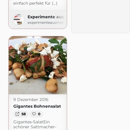
einfach perfekt für (...)
Experimente aus meiner Küche
experimenteausmeinerkueche.blogspot.com
9 Dezember 2016
Gigantes Bohnensalat
58
0
Gigantes-SalatEin
schöner Sattmacher-