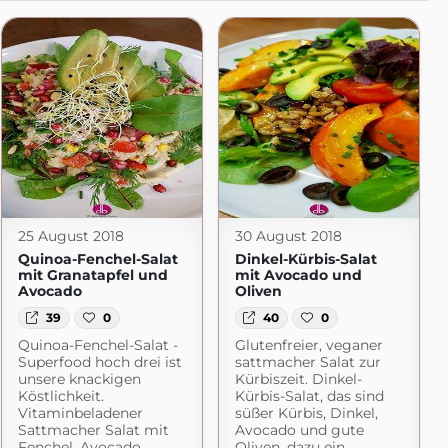
25 August 2018
30 August 2018
Quinoa-Fenchel-Salat
Dinkel-Kürbis-Salat
mit Granatapfel und
mit Avocado und
Avocado
Oliven
39
0
40
0
Quinoa-Fenchel-Salat -
Glutenfreier, veganer
Superfood hoch drei ist
sattmacher Salat zur
unsere knackigen
Kürbiszeit. Dinkel-
Köstlichkeit.
Kürbis-Salat, das sind
Vitaminbeladener
süßer Kürbis, Dinkel,
Sattmacher Salat mit
Avocado und gute
Fenchel, Avocado,
Oliven, dazu ein