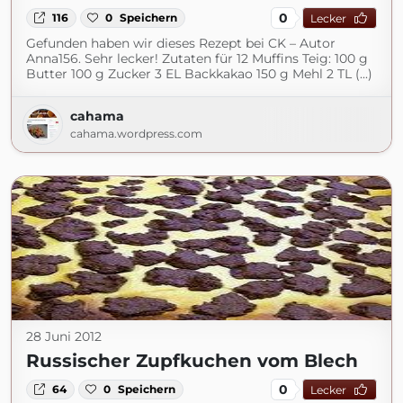
0
116
0
Speichern
Lecker
Gefunden haben wir dieses Rezept bei CK – Autor
Anna156. Sehr lecker! Zutaten für 12 Muffins Teig: 100 g
Butter 100 g Zucker 3 EL Backkakao 150 g Mehl 2 TL (...)
cahama
cahama.wordpress.com
28 Juni 2012
Russischer Zupfkuchen vom Blech
0
64
0
Speichern
Lecker