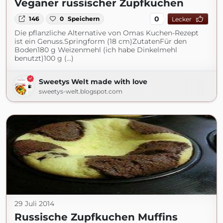
Veganer russischer Zupfkuchen
0
146
0
Speichern
Lecker
Die pflanzliche Alternative von Omas Kuchen-Rezept
ist ein Genuss.Springform (18 cm)ZutatenFür den
Boden180 g Weizenmehl (ich habe Dinkelmehl
benutzt)100 g (...)
Sweetys Welt made with love
sweetys-welt.blogspot.com
29 Juli 2014
Russische Zupfkuchen Muffins