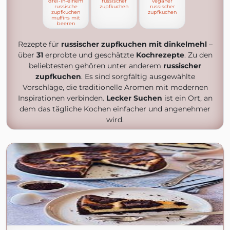
drei-in-einem
russischer
veganer
russische
zupfkuchen
russischer
zupfkuchen
zupfkuchen
muffins mit
beeren
Rezepte für
russischer zupfkuchen mit dinkelmehl
–
über
31
erprobte und geschätzte
Kochrezepte
. Zu den
beliebtesten gehören unter anderem
russischer
zupfkuchen
. Es sind sorgfältig ausgewählte
Vorschläge, die traditionelle Aromen mit modernen
Inspirationen verbinden.
Lecker Suchen
ist ein Ort, an
dem das tägliche Kochen einfacher und angenehmer
wird.