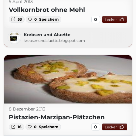
5 April 2013
Vollkornbrot ohne Mehl
0
53
0
Speichern
Lecker
Krebsen und Aluette
krebsenundaluette.blogspot.com
8 Dezember 2013
Pistazien-Marzipan-Plätzchen
0
16
0
Speichern
Lecker