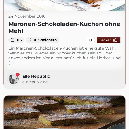
24 November 2016
Maronen-Schokoladen-Kuchen ohne
Mehl
0
116
0
Speichern
Lecker
Ein Maronen-Schokoladen-Kuchen ist eine gute Wahl,
wenn es mal wieder ein Schokokuchen sein soll, der
etwas anders ist. Vor allem natürlich für die Herbst- und
(...)
Elle Republic
ellerepublic.de