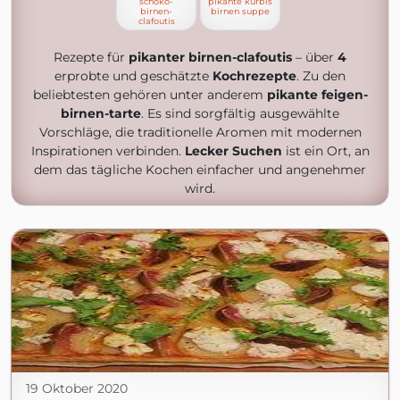
schoko-
pikante kürbis
birnen-
birnen suppe
clafoutis
Rezepte für
pikanter birnen-clafoutis
– über
4
erprobte und geschätzte
Kochrezepte
. Zu den
beliebtesten gehören unter anderem
pikante feigen-
birnen-tarte
. Es sind sorgfältig ausgewählte
Vorschläge, die traditionelle Aromen mit modernen
Inspirationen verbinden.
Lecker Suchen
ist ein Ort, an
dem das tägliche Kochen einfacher und angenehmer
wird.
19 Oktober 2020