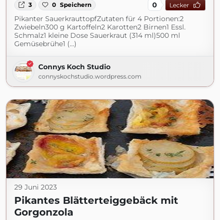
0
3
0
Speichern
Lecker
Pikanter SauerkrauttopfZutaten für 4 Portionen:2
Zwiebeln300 g Kartoffeln2 Karotten2 Birnen1 Essl.
Schmalz1 kleine Dose Sauerkraut (314 ml)500 ml
Gemüsebrühe1 (...)
Connys Koch Studio
connyskochstudio.wordpress.com
29 Juni 2023
Pikantes Blätterteiggebäck mit
Gorgonzola