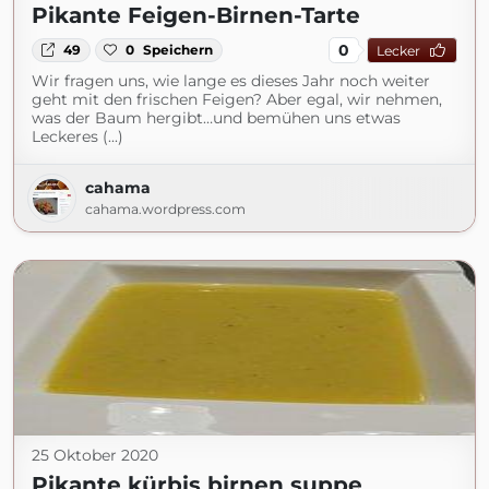
Pikante Feigen-Birnen-Tarte
0
49
0
Speichern
Lecker
Wir fragen uns, wie lange es dieses Jahr noch weiter
geht mit den frischen Feigen? Aber egal, wir nehmen,
was der Baum hergibt…und bemühen uns etwas
Leckeres (...)
cahama
cahama.wordpress.com
25 Oktober 2020
Pikante kürbis birnen suppe