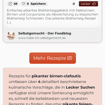
0
49
0
Speichern
Lecker
Einfaches pikantes Blätterteiggebäck mit Nektarinen,
Birnen und Gorgonzola als Abwechslung zu klassischen
Blätterteig Schnecken. Das pikante Blätterteig Rezept
(...)
Selbstgemacht - Der Foodblog
www.habe-ich-selbstgemacht.de
Mehr Rezepte
Rezepte für
pikanter birnen-clafoutis
umfassen über
4
detailliert beschriebene
kulinarische Vorschläge, die in
Lecker Suchen
verfügbar sind. Unsere Sortierung ermöglicht
es, schnell die beliebtesten und neuesten
Rezepte zu finden, darunter
pikante feigen-