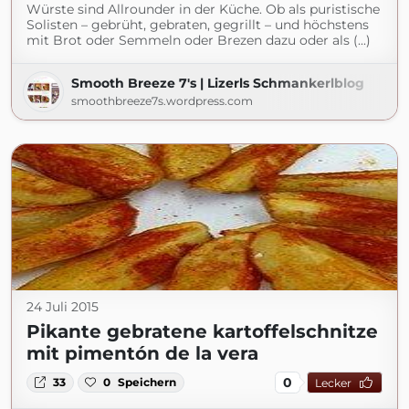
Würste sind Allrounder in der Küche. Ob als puristische
Solisten – gebrüht, gebraten, gegrillt – und höchstens
mit Brot oder Semmeln oder Brezen dazu oder als (...)
Smooth Breeze 7's | Lizerls Schmankerlblog
smoothbreeze7s.wordpress.com
24 Juli 2015
Pikante gebratene kartoffelschnitze
mit pimentón de la vera
0
33
0
Speichern
Lecker