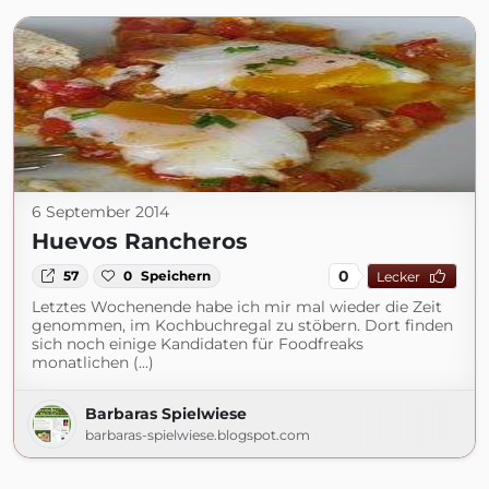
6 September 2014
Huevos Rancheros
0
57
0
Speichern
Lecker
Letztes Wochenende habe ich mir mal wieder die Zeit
genommen, im Kochbuchregal zu stöbern. Dort finden
sich noch einige Kandidaten für Foodfreaks
monatlichen (...)
Barbaras Spielwiese
barbaras-spielwiese.blogspot.com