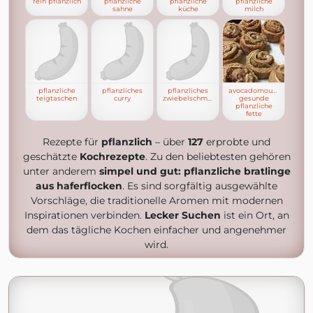
rein pflanzlich
pflanzliche
pflanzliche
pflanzliche
sahne
küche
milch
pflanzliche
pflanzliches
pflanzliches
avocadomousse
teigtaschen
curry
zwiebelschmalz
gesunde
pflanzliche
fette
Rezepte für
pflanzlich
– über
127
erprobte und
geschätzte
Kochrezepte
. Zu den beliebtesten gehören
unter anderem
simpel und gut: pflanzliche bratlinge
aus haferflocken
. Es sind sorgfältig ausgewählte
Vorschläge, die traditionelle Aromen mit modernen
Inspirationen verbinden.
Lecker Suchen
ist ein Ort, an
dem das tägliche Kochen einfacher und angenehmer
wird.