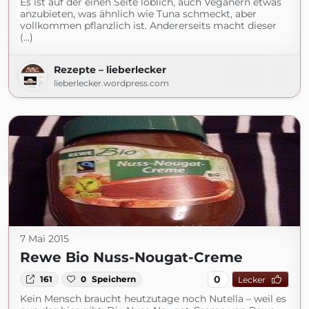
Es ist auf der einen Seite löblich, auch Veganern etwas
anzubieten, was ähnlich wie Tuna schmeckt, aber
vollkommen pflanzlich ist. Andererseits macht dieser
(...)
Rezepte – lieberlecker
lieberlecker.wordpress.com
7 Mai 2015
Rewe Bio Nuss-Nougat-Creme
0
161
0
Speichern
Lecker
Kein Mensch braucht heutzutage noch Nutella – weil es