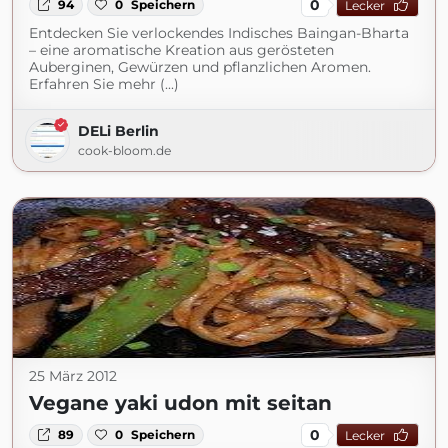
0
94
0
Speichern
Lecker
Entdecken Sie verlockendes Indisches Baingan-Bharta
– eine aromatische Kreation aus gerösteten
Auberginen, Gewürzen und pflanzlichen Aromen.
Erfahren Sie mehr (...)
DELi Berlin
cook-bloom.de
25 März 2012
Vegane yaki udon mit seitan
0
89
0
Speichern
Lecker