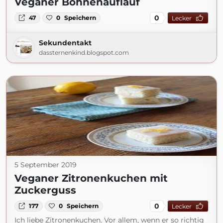
Veganer Bohnenauflauf
0
47
0
Speichern
Lecker
Sekundentakt
dassternenkind.blogspot.com
5 September 2019
Veganer Zitronenkuchen mit
Zuckerguss
0
177
0
Speichern
Lecker
Ich liebe Zitronenkuchen. Vor allem, wenn er so richtig