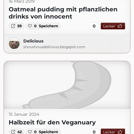
16 März 2019
Oatmeal pudding mit pflanzlichen
drinks von innocent
0
59
0
Speichern
Lecker
Delicious
shoushousdelicious.blogspot.com
15 Januar 2024
Halbzeit für den Veganuary
0
42
0
Speichern
Lecker