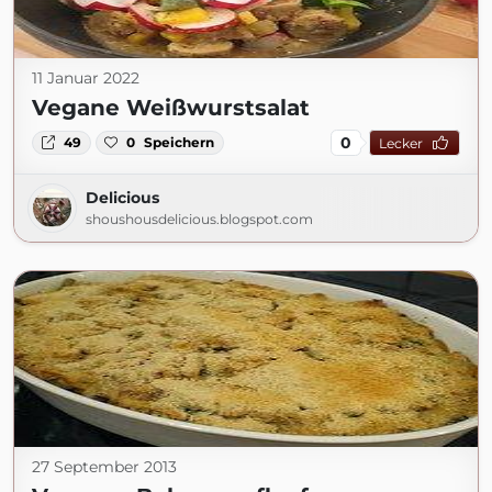
11 Januar 2022
Vegane Weißwurstsalat
0
49
0
Speichern
Lecker
Delicious
shoushousdelicious.blogspot.com
27 September 2013