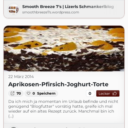
Smooth Breeze 7's | Lizerls Schmankerlblog
smoothbreeze7s.wordpress.com
22 März 2014
Aprikosen-Pfirsich-Joghurt-Torte
0
70
0
Speichern
Lecker
Da ich mich ja momentan im Urlaub befinde und nicht
genügend "Blogfutter" vorrätig hatte, greife ich mal
wieder auf ein altes Rezept zurück. Manchmal bin ich
(...)