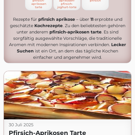
pfirsich-
aprikosen-
pfirsich
aprikosen
pfirsich-
tarte
joghurt-torte
Rezepte für
pfirsich aprikose
– über
11
erprobte und
geschätzte
Kochrezepte
. Zu den beliebtesten gehören
unter anderem
pfirsich-aprikosen tarte
. Es sind
sorgfältig ausgewählte Vorschläge, die traditionelle
Aromen mit modernen Inspirationen verbinden.
Lecker
Suchen
ist ein Ort, an dem das tägliche Kochen
einfacher und angenehmer wird.
30 Juli 2025
Pfirsich-Aprikosen Tarte