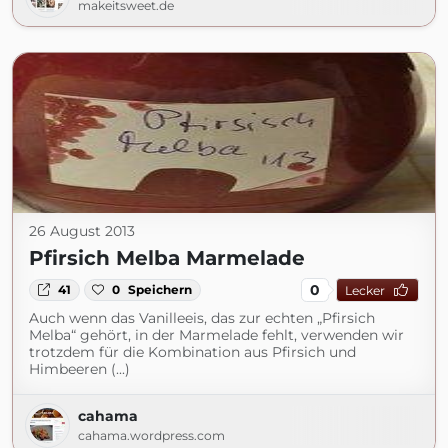
makeitsweet.de
26 August 2013
Pfirsich Melba Marmelade
0
41
0
Speichern
Lecker
Auch wenn das Vanilleeis, das zur echten „Pfirsich
Melba“ gehört, in der Marmelade fehlt, verwenden wir
trotzdem für die Kombination aus Pfirsich und
Himbeeren (...)
cahama
cahama.wordpress.com