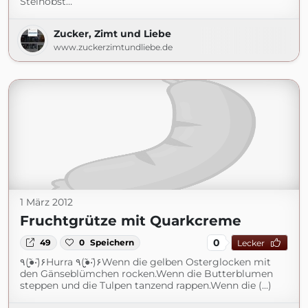
Steinobst…
Zucker, Zimt und Liebe
www.zuckerzimtundliebe.de
1 März 2012
Fruchtgrütze mit Quarkcreme
0
49
0
Speichern
Lecker
٩(●̮̮̃•̃)۶Hurra ٩(●̮̮̃•̃)۶Wenn die gelben Osterglocken mit
den Gänseblümchen rocken.Wenn die Butterblumen
steppen und die Tulpen tanzend rappen.Wenn die (...)