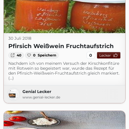
30 Juli 2018
Pfirsich Weißwein Fruchtaufstrich
0
40
0
Speichern
Lecker
Nachdem ich von meinem Versuch der Kirschkonfitüre
mit Rotwein so begeistert war, wurde das Rezept für
den Pfirsich-Weißwein-Fruchtaufstrich gleich markiert.
(...)
Genial Lecker
www.genial-lecker.de