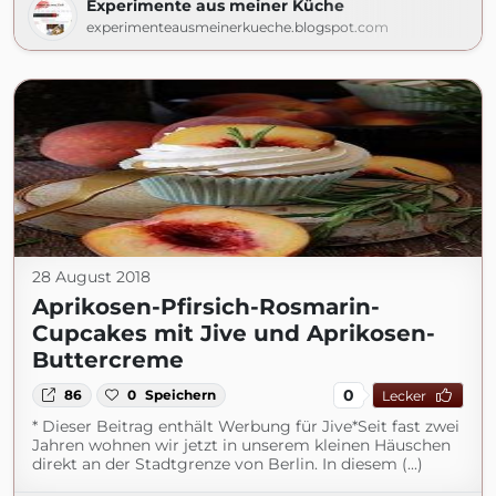
Experimente aus meiner Küche
experimenteausmeinerkueche.blogspot.com
28 August 2018
Aprikosen-Pfirsich-Rosmarin-
Cupcakes mit Jive und Aprikosen-
Buttercreme
0
86
0
Speichern
Lecker
* Dieser Beitrag enthält Werbung für Jive*Seit fast zwei
Jahren wohnen wir jetzt in unserem kleinen Häuschen
direkt an der Stadtgrenze von Berlin. In diesem (...)