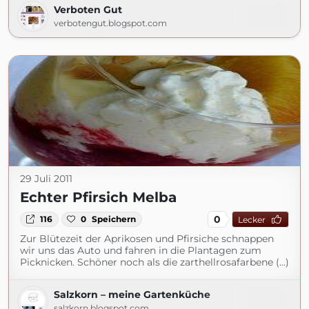
Verboten Gut
verbotengut.blogspot.com
29 Juli 2011
Echter Pfirsich Melba
0
116
0
Speichern
Lecker
Zur Blütezeit der Aprikosen und Pfirsiche schnappen
wir uns das Auto und fahren in die Plantagen zum
Picknicken. Schöner noch als die zarthellrosafarbene (...)
Salzkorn – meine Gartenküche
salzkorn.blogspot.com