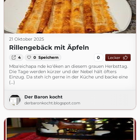
21 Oktober 2025
Rillengebäck mit Äpfeln
0
4
0
Speichern
Lecker
Mba'eichapa nde ko'êken an diesem grauen Herbsttag.
Die Tage werden kürzer und der Nebel hält öfters
Einzug. Da steh ich gerne in der Küche und backe eine
(...)
Der Baron kocht
derbaronkocht.blogspot.com