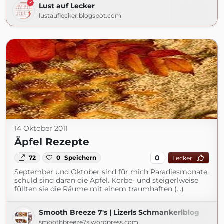
Lust auf Lecker
lustauflecker.blogspot.com
14 Oktober 2011
Äpfel Rezepte
0
72
0
Speichern
Lecker
September und Oktober sind für mich Paradiesmonate,
schuld sind daran die Äpfel. Körbe- und steigerlweise
füllten sie die Räume mit einem traumhaften (...)
Smooth Breeze 7's | Lizerls Schmankerlblog
smoothbreeze7s.wordpress.com