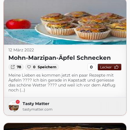
12 März 2022
Mohn-Marzipan-Äpfel Schnecken
0
78
0
Speichern
Lecker
Meine Lieben es kommen jetzt ein paar Rezepte mit
Äpfeln ???? Ich bin gerade in Kapstadt und geniesse
das schöne Wetter ???? und weil ich vor dem Abflug
noch (...)
Tasty Matter
tastymatter.com