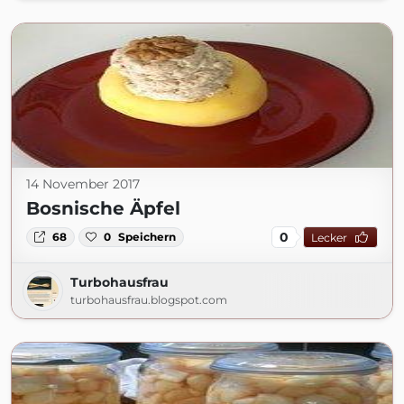
14 November 2017
Bosnische Äpfel
0
68
0
Speichern
Lecker
Turbohausfrau
turbohausfrau.blogspot.com