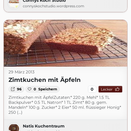
Connys Koch Studio
connyskochstudio.wordpress.com
29 März 2013
Zimtkuchen mit Äpfeln
0
96
0
Speichern
Lecker
Zimtkuchen mit ÄpfelZutaten:* 220 g. Mehl* 1.5 TL
Backpulver* 0.5 TL Natron* 1 TL Zimt* 80 g. gem.
Mandeln* 100 g. Zucker* 2 Eier* 50 ml. flüssieger Honig*
250 (...)
Natis Kuchentraum