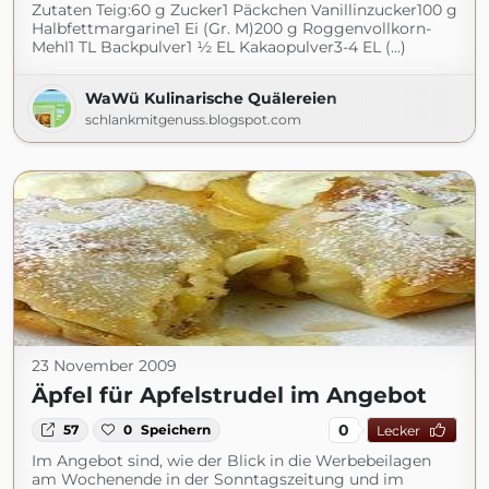
Zutaten Teig:60 g Zucker1 Päckchen Vanillinzucker100 g
Halbfettmargarine1 Ei (Gr. M)200 g Roggenvollkorn-
Mehl1 TL Backpulver1 ½ EL Kakaopulver3-4 EL (...)
WaWü Kulinarische Quälereien
schlankmitgenuss.blogspot.com
23 November 2009
Äpfel für Apfelstrudel im Angebot
0
57
0
Speichern
Lecker
Im Angebot sind, wie der Blick in die Werbebeilagen
am Wochenende in der Sonntagszeitung und im