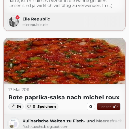
hatte, ist mir dieses Rezept in die Hände gefallen.
Linsen sind ja wirklich vielfältig zu verwenden. In (...)
Elle Republic
ellerepublic.de
17 Mai 2011
Rote paprika-salsa nach michel roux
0
54
0
Speichern
Lecker
Kulinarische Welten zu Fisch- und Meeresfrucht
fischkueche.blogspot.com