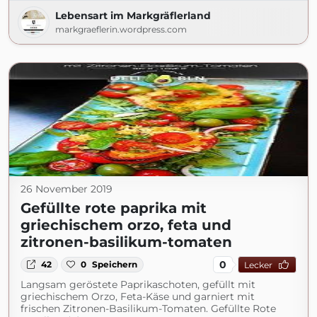
Lebensart im Markgräflerland
markgraeflerin.wordpress.com
26 November 2019
Gefüllte rote paprika mit
griechischem orzo, feta und
zitronen-basilikum-tomaten
0
42
0
Speichern
Lecker
Langsam geröstete Paprikaschoten, gefüllt mit
griechischem Orzo, Feta-Käse und garniert mit
frischen Zitronen-Basilikum-Tomaten. Gefüllte Rote