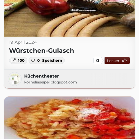
19 April 2024
Würstchen-Gulasch
0
100
0
Speichern
Lecker
Küchentheater
korneliaseipel.blogspot.com