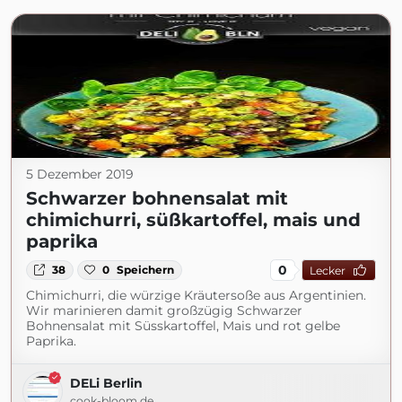
5 Dezember 2019
Schwarzer bohnensalat mit
chimichurri, süßkartoffel, mais und
paprika
0
38
0
Speichern
Lecker
Chimichurri, die würzige Kräutersoße aus Argentinien.
Wir marinieren damit großzügig Schwarzer
Bohnensalat mit Süsskartoffel, Mais und rot gelbe
Paprika.
DELi Berlin
cook-bloom.de