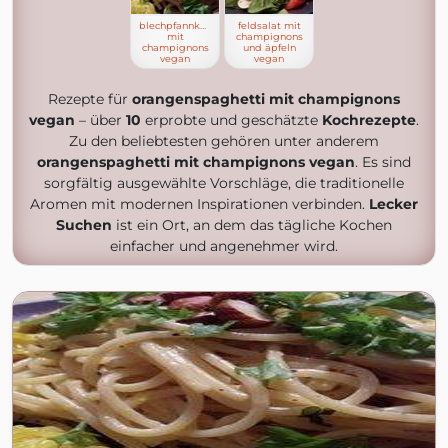
blechpfannkuchen
feldsalat mit
mit
champignons
champignons
und äpfeln
vegan
vegan
Rezepte für
orangenspaghetti mit champignons
vegan
– über
10
erprobte und geschätzte
Kochrezepte
.
Zu den beliebtesten gehören unter anderem
orangenspaghetti mit champignons vegan
. Es sind
sorgfältig ausgewählte Vorschläge, die traditionelle
Aromen mit modernen Inspirationen verbinden.
Lecker
Suchen
ist ein Ort, an dem das tägliche Kochen
einfacher und angenehmer wird.