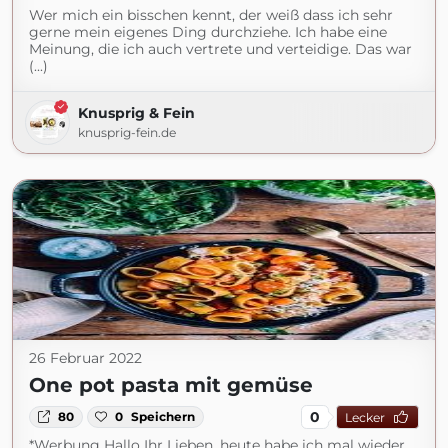
Wer mich ein bisschen kennt, der weiß dass ich sehr
gerne mein eigenes Ding durchziehe. Ich habe eine
Meinung, die ich auch vertrete und verteidige. Das war
(...)
Knusprig & Fein
knusprig-fein.de
26 Februar 2022
One pot pasta mit gemüse
0
80
0
Speichern
Lecker
*Werbung Hallo Ihr Lieben, heute habe ich mal wieder