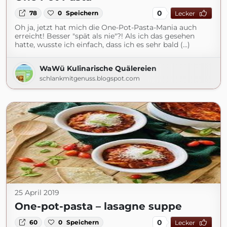
0
78
0
Speichern
Lecker
Oh ja, jetzt hat mich die One-Pot-Pasta-Mania auch
erreicht! Besser "spät als nie"?! Als ich das gesehen
hatte, wusste ich einfach, dass ich es sehr bald (...)
WaWü Kulinarische Quälereien
schlankmitgenuss.blogspot.com
25 April 2019
One-pot-pasta – lasagne suppe
0
60
0
Speichern
Lecker