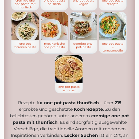
cremige one
one pot pasta
one pot pasta
one pot pasta
pot pasta mit
salsiccia
vegan
rezepte
thunfisch
one pot
mexikanische
cremige one-
one pot pasta
zitronen pasta
one pot pasta
pot-pasta
–
tomatensoße
one pot pasta
hähnchen
Rezepte für
one pot pasta thunfisch
– über
215
erprobte und geschätzte
Kochrezepte
. Zu den
beliebtesten gehören unter anderem
cremige one pot
pasta mit thunfisch
. Es sind sorgfältig ausgewählte
Vorschläge, die traditionelle Aromen mit modernen
Inspirationen verbinden.
Lecker Suchen
ist ein Ort, an