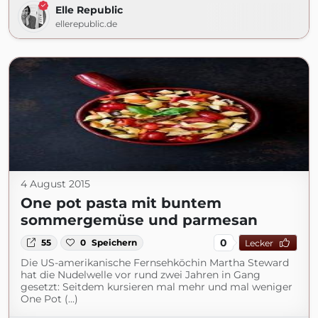
Elle Republic
ellerepublic.de
4 August 2015
One pot pasta mit buntem
sommergemüse und parmesan
0
55
0
Speichern
Lecker
Die US-amerikanische Fernsehköchin Martha Steward
hat die Nudelwelle vor rund zwei Jahren in Gang
gesetzt: Seitdem kursieren mal mehr und mal weniger
One Pot (...)