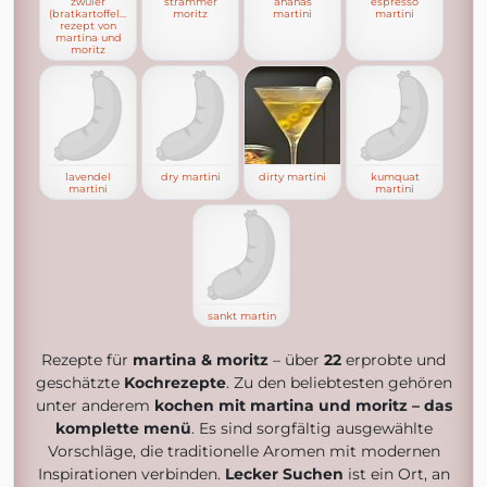
zwüler
strammer
ananas
espresso
(bratkartoffeln)
moritz
martini
martini
rezept von
martina und
moritz
lavendel
dry martini
dirty martini
kumquat
martini
martini
sankt martin
Rezepte für
martina & moritz
– über
22
erprobte und
geschätzte
Kochrezepte
. Zu den beliebtesten gehören
unter anderem
kochen mit martina und moritz – das
komplette menü
. Es sind sorgfältig ausgewählte
Vorschläge, die traditionelle Aromen mit modernen
Inspirationen verbinden.
Lecker Suchen
ist ein Ort, an