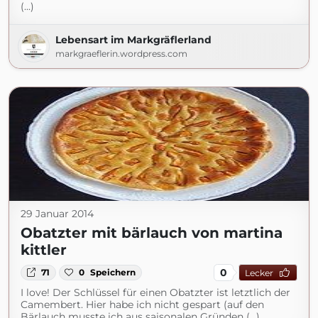
(...)
Lebensart im Markgräflerland
markgraeflerin.wordpress.com
29 Januar 2014
Obatzter mit bärlauch von martina
kittler
0
71
0
Speichern
Lecker
I love! Der Schlüssel für einen Obatzter ist letztlich der
Camembert. Hier habe ich nicht gespart (auf den
Bärlauch musste ich aus saisonalen Gründen (...)