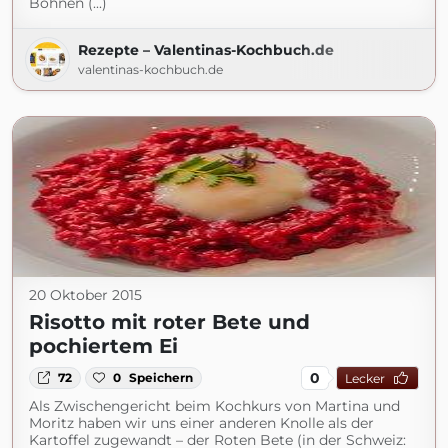
Bohnen (...)
Rezepte – Valentinas-Kochbuch.de
valentinas-kochbuch.de
20 Oktober 2015
Risotto mit roter Bete und
pochiertem Ei
0
72
0
Speichern
Lecker
Als Zwischengericht beim Kochkurs von Martina und
Moritz haben wir uns einer anderen Knolle als der
Kartoffel zugewandt – der Roten Bete (in der Schweiz: