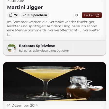
7 Juli 2018
Martini Jigger
0
72
0
Speichern
Lecker
Im Sommer werden die Getränke wieder fruchtiger,
leichter und spritziger! Auf dem Blog habe ich schon
eine Menge Sommerdrinks veröffentlicht (Links weiter
(...)
Barbaras Spielwiese
barbaras-spielwiese.blogspot.com
14 Dezember 2014