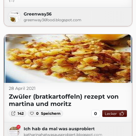
Greenway36
greenway36food.blogspot.com
28 April 2021
Zwüler (bratkartoffeln) rezept von
martina und moritz
0
142
0
Speichern
Lecker
Ich hab da mal was ausprobiert
katharinahatwasausprobiert.blogspot.com