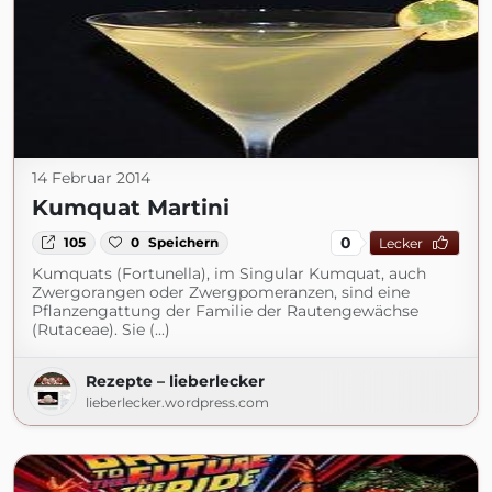
14 Februar 2014
Kumquat Martini
0
105
0
Speichern
Lecker
Kumquats (Fortunella), im Singular Kumquat, auch
Zwergorangen oder Zwergpomeranzen, sind eine
Pflanzengattung der Familie der Rautengewächse
(Rutaceae). Sie (...)
Rezepte – lieberlecker
lieberlecker.wordpress.com