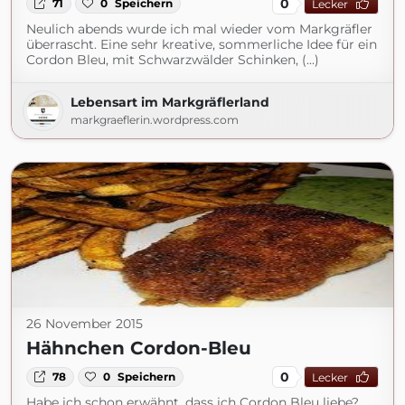
0
71
0
Speichern
Lecker
Neulich abends wurde ich mal wieder vom Markgräfler
überrascht. Eine sehr kreative, sommerliche Idee für ein
Cordon Bleu, mit Schwarzwälder Schinken, (...)
Lebensart im Markgräflerland
markgraeflerin.wordpress.com
26 November 2015
Hähnchen Cordon-Bleu
0
78
0
Speichern
Lecker
Habe ich schon erwähnt, dass ich Cordon Bleu liebe?