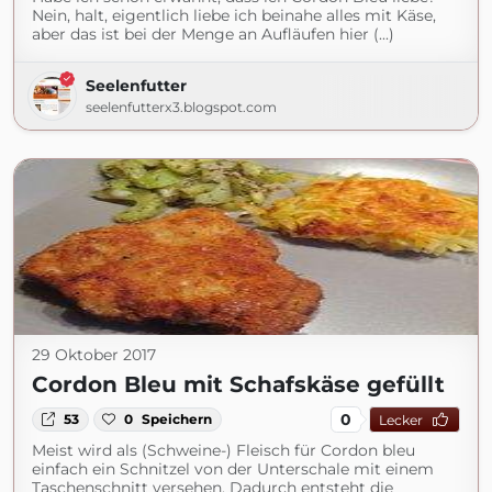
Nein, halt, eigentlich liebe ich beinahe alles mit Käse,
aber das ist bei der Menge an Aufläufen hier (...)
Seelenfutter
seelenfutterx3.blogspot.com
29 Oktober 2017
Cordon Bleu mit Schafskäse gefüllt
0
53
0
Speichern
Lecker
Meist wird als (Schweine-) Fleisch für Cordon bleu
einfach ein Schnitzel von der Unterschale mit einem
Taschenschnitt versehen. Dadurch entsteht die