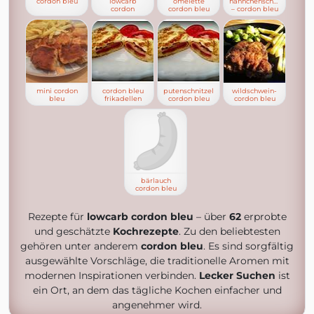
cordon bleu
lowcarb
omelette
hähnchenschenkel
cordon
cordon bleu
– cordon bleu
mini cordon
cordon bleu
putenschnitzel
wildschwein-
bleu
frikadellen
cordon bleu
cordon bleu
bärlauch
cordon bleu
Rezepte für
lowcarb cordon bleu
– über
62
erprobte
und geschätzte
Kochrezepte
. Zu den beliebtesten
gehören unter anderem
cordon bleu
. Es sind sorgfältig
ausgewählte Vorschläge, die traditionelle Aromen mit
modernen Inspirationen verbinden.
Lecker Suchen
ist
ein Ort, an dem das tägliche Kochen einfacher und
angenehmer wird.