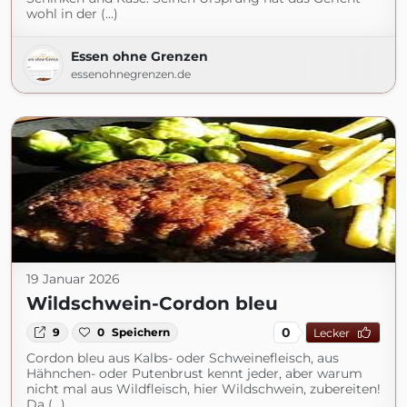
wohl in der (...)
Essen ohne Grenzen
essenohnegrenzen.de
19 Januar 2026
Wildschwein-Cordon bleu
0
9
0
Speichern
Lecker
Cordon bleu aus Kalbs- oder Schweinefleisch, aus
Hähnchen- oder Putenbrust kennt jeder, aber warum
nicht mal aus Wildfleisch, hier Wildschwein, zubereiten!
Da (...)