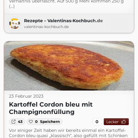
Verhältnis überrascht. Auf 500 g Mehl kommen 250 g
(...)
Rezepte – Valentinas-Kochbuch.de
valentinas-kochbuch.de
23 Februar 2023
Kartoffel Cordon bleu mit
Champignonfüllung
0
43
0
Speichern
Lecker
Vor einiger Zeit haben wir bereits einmal ein Kartoffel-
Cordon bleu quasi „klassisch“, also gefüllt mit Schinken