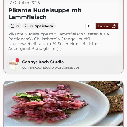
17 Oktober 2025
Pikante Nudelsuppe mit
Lammfleisch
0
0
0
Speichern
Lecker
Pikante Nudelsuppe mit LammfleischZutaten für 4
Portionen:½ Chilischote½ Stange Lauch1
Lauchzwiebel1 Karotte¼ Sellerieknolle1 kleine
Aubergine1 Bund glatte (...)
Connys Koch Studio
connyskochstudio.wordpress.com