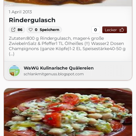
1 April 2013
Rindergulasch
0
86
0
Speichern
Lecker
Zutaten:800 g Rindergulasch, mager4 große
ZwiebelnSalz & Pfeffer1 TL Ölheißes (!!) Wasser2 Dosen
Champignons (ganze Köpfe)1-2 EL Speisestärke40-50 g
(...)
WaWü Kulinarische Quälereien
schlankmitgenuss.blogspot.com