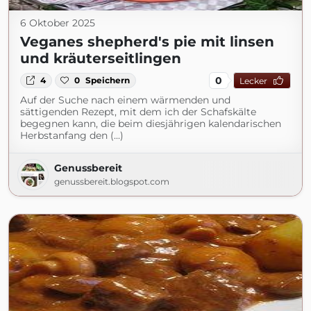
6 Oktober 2025
Veganes shepherd's pie mit linsen
und kräuterseitlingen
0
4
0
Speichern
Lecker
Auf der Suche nach einem wärmenden und
sättigenden Rezept, mit dem ich der Schafskälte
begegnen kann, die beim diesjährigen kalendarischen
Herbstanfang den (...)
Genussbereit
genussbereit.blogspot.com