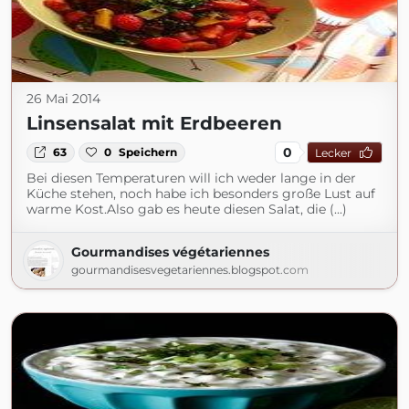
26 Mai 2014
Linsensalat mit Erdbeeren
0
63
0
Speichern
Lecker
Bei diesen Temperaturen will ich weder lange in der
Küche stehen, noch habe ich besonders große Lust auf
warme Kost.Also gab es heute diesen Salat, die (...)
Gourmandises végétariennes
gourmandisesvegetariennes.blogspot.com