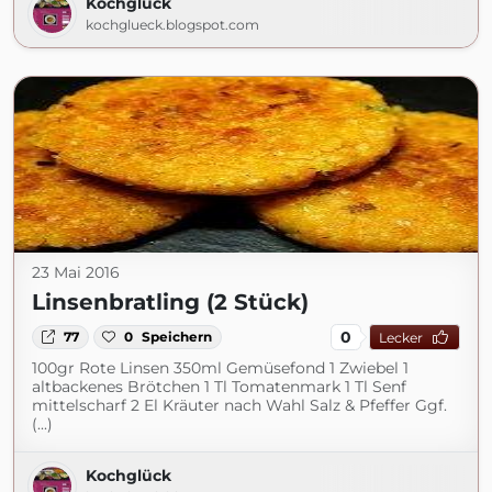
Kochglück
kochglueck.blogspot.com
23 Mai 2016
Linsenbratling (2 Stück)
0
77
0
Speichern
Lecker
100gr Rote Linsen 350ml Gemüsefond 1 Zwiebel 1
altbackenes Brötchen 1 Tl Tomatenmark 1 Tl Senf
mittelscharf 2 El Kräuter nach Wahl Salz & Pfeffer Ggf.
(...)
Kochglück