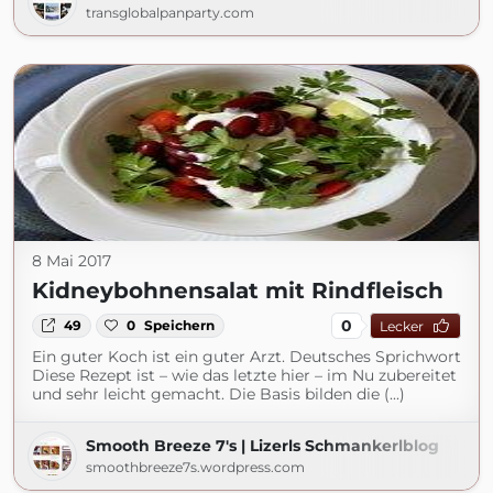
transglobalpanparty.com
8 Mai 2017
Kidneybohnensalat mit Rindfleisch
0
49
0
Speichern
Lecker
Ein guter Koch ist ein guter Arzt. Deutsches Sprichwort
Diese Rezept ist – wie das letzte hier – im Nu zubereitet
und sehr leicht gemacht. Die Basis bilden die (...)
Smooth Breeze 7's | Lizerls Schmankerlblog
smoothbreeze7s.wordpress.com