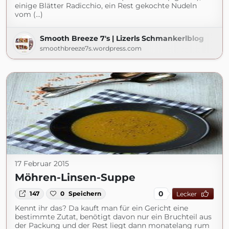
einige Blätter Radicchio, ein Rest gekochte Nudeln
vom (...)
Smooth Breeze 7's | Lizerls Schmankerlblog
smoothbreeze7s.wordpress.com
17 Februar 2015
Möhren-Linsen-Suppe
0
147
0
Speichern
Lecker
Kennt ihr das? Da kauft man für ein Gericht eine
bestimmte Zutat, benötigt davon nur ein Bruchteil aus
der Packung und der Rest liegt dann monatelang rum