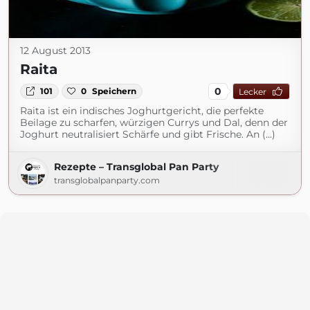
12 August 2013
Raita
0
101
0
Speichern
Lecker
Raita ist ein indisches Joghurtgericht, die perfekte
Beilage zu scharfen, würzigen Currys und Dal, denn der
Joghurt neutralisiert Schärfe und gibt Frische. An (...)
Rezepte – Transglobal Pan Party
transglobalpanparty.com