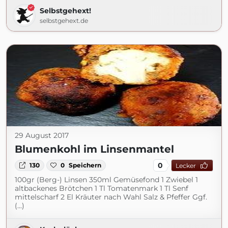
Selbstgehext!
selbstgehext.de
29 August 2017
Blumenkohl im Linsenmantel
0
130
0
Speichern
Lecker
100gr (Berg-) Linsen 350ml Gemüsefond 1 Zwiebel 1
altbackenes Brötchen 1 Tl Tomatenmark 1 Tl Senf
mittelscharf 2 El Kräuter nach Wahl Salz & Pfeffer Ggf.
(...)