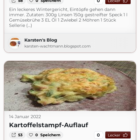
0
58
0
Speichern
Lecker
Ein leckeres Wintergericht, Eintöpfe gehen dann
immer. Zutaten: 300g Linsen 150g gestreifter Speck 1 l
Gemüsebrühe 3 EL Öl 1 Zwiebel 2 Möhren 1 Stück
Sellerie (...)
Karsten's Blog
karsten-wachtmann.blogspot.com
14 Januar 2022
Kartoffelstampf-Auflauf
0
53
0
Speichern
Lecker