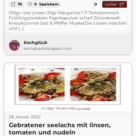
0
75
0
Speichern
Lecker
100gr rote Linsen 20gr Margarine 1 Tl Tomatenmark
Frühlingszwiebeln Paprikapulver scharf Zitronensaft
Kreuzkümmel Salz & Pfeffer MuskatDie Linsen waschen
und (...)
Kochglück
kochglueck.blogspot.com
28 Januar 2022
Gebratener seelachs mit linsen,
tomaten und nudeln