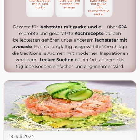
thunfischsalat
lachstatar mit
bauernbrot
mit ei und
avocado und
mit gurke,
gurke
mango
apfel,
räucherforelle
und ei
Rezepte für
lachstatar mit gurke und ei
– über
624
erprobte und geschätzte
Kochrezepte
. Zu den
beliebtesten gehören unter anderem
lachstatar mit
avocado
. Es sind sorgfältig ausgewählte Vorschläge,
die traditionelle Aromen mit modernen Inspirationen
verbinden.
Lecker Suchen
ist ein Ort, an dem das
tägliche Kochen einfacher und angenehmer wird.
19 Juli 2024