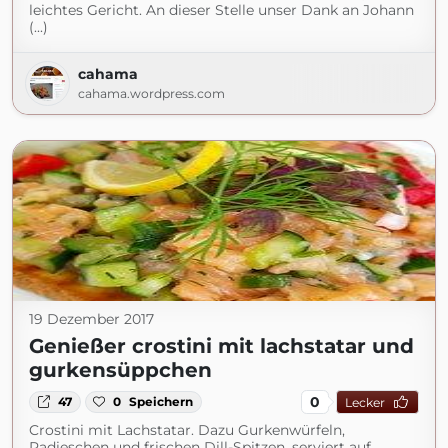
leichtes Gericht. An dieser Stelle unser Dank an Johann
(...)
cahama
cahama.wordpress.com
19 Dezember 2017
Genießer crostini mit lachstatar und
gurkensüppchen
0
47
0
Speichern
Lecker
Crostini mit Lachstatar. Dazu Gurkenwürfeln,
Radieschen und frischen Dill-Spitzen, serviert auf