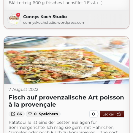
Blätterteig 600 g frisches Lachsfilet 1 Essl. (...)
Connys Koch Studio
connyskochstudio.wordpress.com
7 August 2022
Fisch auf provenzalische Art poisson
à la provençale
0
86
0
Speichern
Lecker
Ratatouille ist eine der besten Beilagen für
Sommergerichte. Ich mag sie gern, mit Hähnchen,
Garnelen oder noch Fisch zu kombinieren.... The post