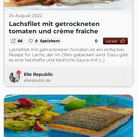
24 August 2022
Lachsfilet mit getrockneten
tomaten und crème fraîche
0
66
0
Speichern
Lecker
Lachsfilet mit getrockneten Tomaten ist ein einfaches
Rezept für Lachs, der im Ofen gebacken wird. Dazu gibt
es eine herzhafte und köstliche Sauce mit (...)
Elle Republic
ellerepublic.de