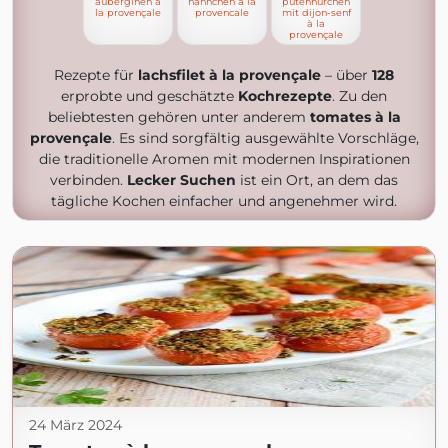
auberginen à
hähnchen à la
putennürchen
la provençale
provencale
mit dijon-senf
à la
provençale
Rezepte für
lachsfilet à la provençale
– über
128
erprobte und geschätzte
Kochrezepte
. Zu den
beliebtesten gehören unter anderem
tomates à la
provençale
. Es sind sorgfältig ausgewählte Vorschläge,
die traditionelle Aromen mit modernen Inspirationen
verbinden.
Lecker Suchen
ist ein Ort, an dem das
tägliche Kochen einfacher und angenehmer wird.
24 März 2024