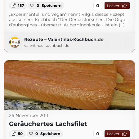
0
157
0
Speichern
Lecker
„Experimentell und vegan“ nennt Vilgis dieses Rezept
aus seinem Kochbuch "Der Genussforscher". Die Gigot
d’aubergines - übersetzt: Auberginenkeule - ist ein (...)
Rezepte – Valentinas-Kochbuch.de
valentinas-kochbuch.de
26 November 2011
Geräuchertes Lachsfilet
0
50
0
Speichern
Lecker