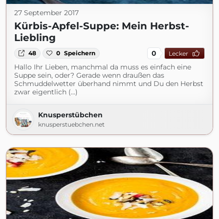
27 September 2017
Kürbis-Apfel-Suppe: Mein Herbst-
Liebling
0
48
0
Speichern
Lecker
Hallo Ihr Lieben, manchmal da muss es einfach eine
Suppe sein, oder? Gerade wenn draußen das
Schmuddelwetter überhand nimmt und Du den Herbst
zwar eigentlich (...)
Knusperstübchen
knusperstuebchen.net