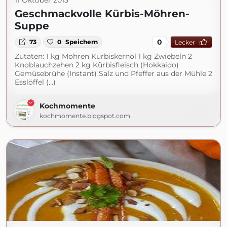
11 Oktober 2013
Geschmackvolle Kürbis-Möhren-
Suppe
0
73
0
Speichern
Lecker
Zutaten: 1 kg Möhren Kürbiskernöl 1 kg Zwiebeln 2
Knoblauchzehen 2 kg Kürbisfleisch (Hokkaido)
Gemüsebrühe (Instant) Salz und Pfeffer aus der Mühle 2
Esslöffel (...)
Kochmomente
kochmomente.blogspot.com