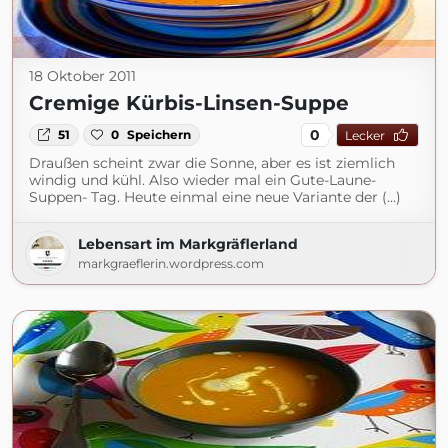
18 Oktober 2011
Cremige Kürbis-Linsen-Suppe
0
51
0
Speichern
Lecker
Draußen scheint zwar die Sonne, aber es ist ziemlich
windig und kühl. Also wieder mal ein Gute-Laune-
Suppen- Tag. Heute einmal eine neue Variante der (...)
Lebensart im Markgräflerland
markgraeflerin.wordpress.com