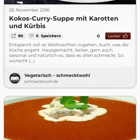
26 November 2016
Kokos-Curry-Suppe mit Karotten
und Kürbis
0
80
0
Speichern
Lecker
Entspannt soll es Weihnachten zugehen. Auch, was die
Küche angeht. Hausgemacht, lecker, gern auch
saisonal und natürlich so, dass es allen schmeckt. So
wünscht (...)
Vegetarisch – schmecktwohl
schmecktwohl.de