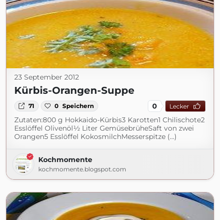
23 September 2012
Kürbis-Orangen-Suppe
0
71
0
Speichern
Lecker
Zutaten:800 g Hokkaido-Kürbis3 Karotten1 Chilischote2
Esslöffel Olivenöl½ Liter GemüsebrüheSaft von zwei
Orangen5 Esslöffel KokosmilchMesserspitze (...)
Kochmomente
kochmomente.blogspot.com