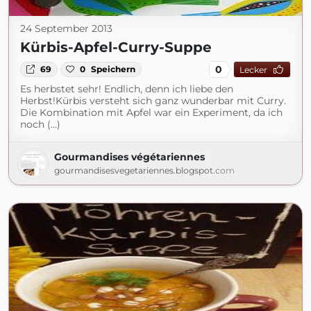
24 September 2013
Kürbis-Apfel-Curry-Suppe
0
69
0
Speichern
Lecker
Es herbstet sehr! Endlich, denn ich liebe den
Herbst!Kürbis versteht sich ganz wunderbar mit Curry.
Die Kombination mit Apfel war ein Experiment, da ich
noch (...)
Gourmandises végétariennes
gourmandisesvegetariennes.blogspot.com