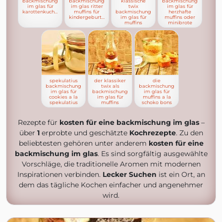
backmischung
backmischung
klassische
backmischung
im glas für
im glas ritter
twix
im glas für
karottenkuchen
muffins für
backmischung
herzhafte
kindergeburtstag
im glas für
muffins oder
muffins
minibrote
spekulatius
der klassiker
die
backmischung
twix als
backmischung
im glas für
backmischung
im glas für
cookies a la
im glas für
muffins a la
spekulatius
muffins
schoko bons
Rezepte für
kosten für eine backmischung im glas
–
über
1
erprobte und geschätzte
Kochrezepte
. Zu den
beliebtesten gehören unter anderem
kosten für eine
backmischung im glas
. Es sind sorgfältig ausgewählte
Vorschläge, die traditionelle Aromen mit modernen
Inspirationen verbinden.
Lecker Suchen
ist ein Ort, an
dem das tägliche Kochen einfacher und angenehmer
wird.