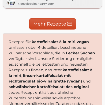
transglobalpanparty.com
Mehr Rezepte
Rezepte für
kartoffelsalat à la miri vegan
umfassen über
4
detailliert beschriebene
kulinarische Vorschläge, die in
Lecker Suchen
verfügbar sind. Unsere Sortierung ermöglicht
es, schnell die beliebtesten und neuesten
Rezepte zu finden, darunter
kartoffelsalat à
la miri
,
linsen-kartoffelsalat mit
rechtsregulat bio-vinaigrette (vegan)
und
schwäbischer kartoffelsalat: das original
.
Jedes Rezept enthält ausführliche
Zubereitungshinweise sowie erprobte
Mengenverhältnisse der Zutaten, sodass das