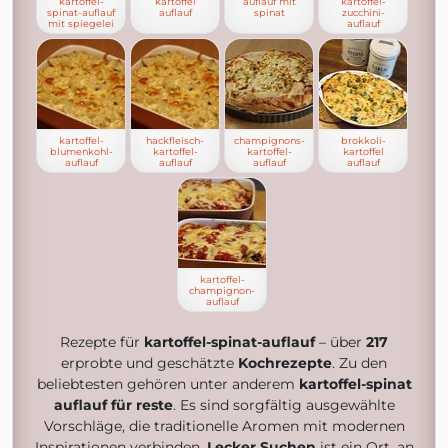
kartoffel-
kartoffel
auflauf mit
kartoffel-
spinat-auflauf
auflauf
spinat
zucchini-
mit spiegelei
auflauf
kartoffel-
hackfleisch-
champignons-
brokkoli-
blumenkohl-
kartoffel-
kartoffel-
kartoffel
auflauf
auflauf
auflauf
auflauf
kartoffel-
champignon-
auflauf
Rezepte für
kartoffel-spinat-auflauf
– über
217
erprobte und geschätzte
Kochrezepte
. Zu den
beliebtesten gehören unter anderem
kartoffel-spinat
auflauf für reste
. Es sind sorgfältig ausgewählte
Vorschläge, die traditionelle Aromen mit modernen
Inspirationen verbinden.
Lecker Suchen
ist ein Ort, an