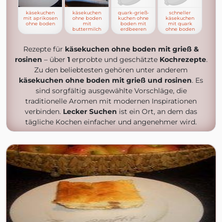
käsekuchen
käsekuchen
quark-grieß-
schneller
mit aprikosen
ohne boden
kuchen ohne
käsekuchen
ohne boden
mit
boden mit
mit quark
buttermilch
erdbeeren
ohne boden
Rezepte für
käsekuchen ohne boden mit grieß &
rosinen
– über
1
erprobte und geschätzte
Kochrezepte
.
Zu den beliebtesten gehören unter anderem
käsekuchen ohne boden mit grieß und rosinen
. Es
sind sorgfältig ausgewählte Vorschläge, die
traditionelle Aromen mit modernen Inspirationen
verbinden.
Lecker Suchen
ist ein Ort, an dem das
tägliche Kochen einfacher und angenehmer wird.