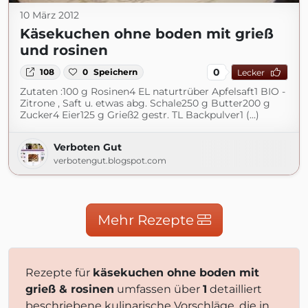
10 März 2012
Käsekuchen ohne boden mit grieß
und rosinen
0
108
0
Speichern
Lecker
Zutaten :100 g Rosinen4 EL naturtrüber Apfelsaft1 BIO -
Zitrone , Saft u. etwas abg. Schale250 g Butter200 g
Zucker4 Eier125 g Grieß2 gestr. TL Backpulver1 (...)
Verboten Gut
verbotengut.blogspot.com
Mehr Rezepte
Rezepte für
käsekuchen ohne boden mit
grieß & rosinen
umfassen über
1
detailliert
beschriebene kulinarische Vorschläge, die in