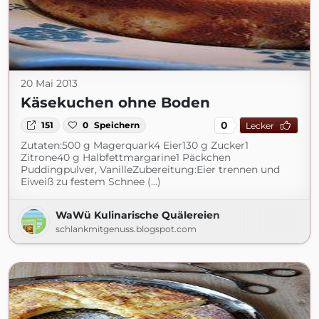
20 Mai 2013
Käsekuchen ohne Boden
0
151
0
Speichern
Lecker
Zutaten:500 g Magerquark4 Eier130 g Zucker1
Zitrone40 g Halbfettmargarine1 Päckchen
Puddingpulver, VanilleZubereitung:Eier trennen und
Eiweiß zu festem Schnee (...)
WaWü Kulinarische Quälereien
schlankmitgenuss.blogspot.com