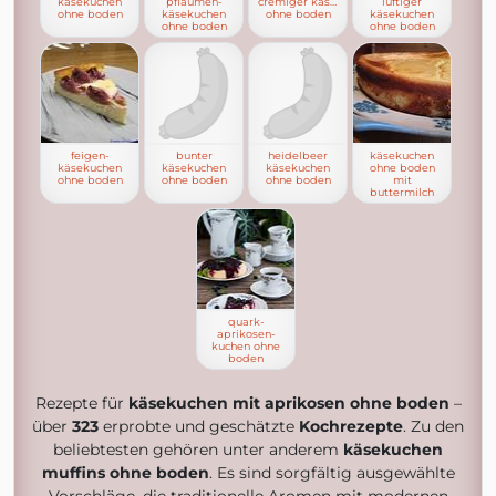
käsekuchen
pflaumen-
cremiger käsekuchen
luftiger
ohne boden
käsekuchen
ohne boden
käsekuchen
ohne boden
ohne boden
feigen-
bunter
heidelbeer
käsekuchen
käsekuchen
käsekuchen
käsekuchen
ohne boden
ohne boden
ohne boden
ohne boden
mit
buttermilch
quark-
aprikosen-
kuchen ohne
boden
Rezepte für
käsekuchen mit aprikosen ohne boden
–
über
323
erprobte und geschätzte
Kochrezepte
. Zu den
beliebtesten gehören unter anderem
käsekuchen
muffins ohne boden
. Es sind sorgfältig ausgewählte