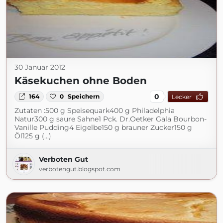
30 Januar 2012
Käsekuchen ohne Boden
0
164
0
Speichern
Lecker
Zutaten :500 g Speisequark400 g Philadelphia
Natur300 g saure Sahne1 Pck. Dr.Oetker Gala Bourbon-
Vanille Pudding4 Eigelbe150 g brauner Zucker150 g
Öl125 g (...)
Verboten Gut
verbotengut.blogspot.com