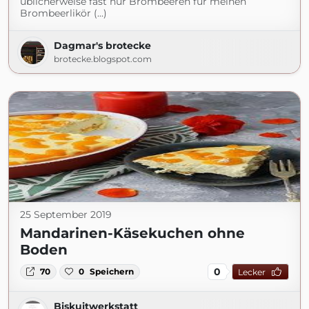
üblicherweise fast nur Brombeeren für meinen
Brombeerlikör (...)
Dagmar's brotecke
brotecke.blogspot.com
25 September 2019
Mandarinen-Käsekuchen ohne
Boden
0
70
0
Speichern
Lecker
Biskuitwerkstatt