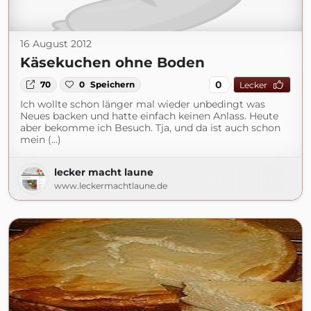
16 August 2012
Käsekuchen ohne Boden
0
70
0
Speichern
Lecker
Ich wollte schon länger mal wieder unbedingt was
Neues backen und hatte einfach keinen Anlass. Heute
aber bekomme ich Besuch. Tja, und da ist auch schon
mein (...)
lecker macht laune
www.leckermachtlaune.de