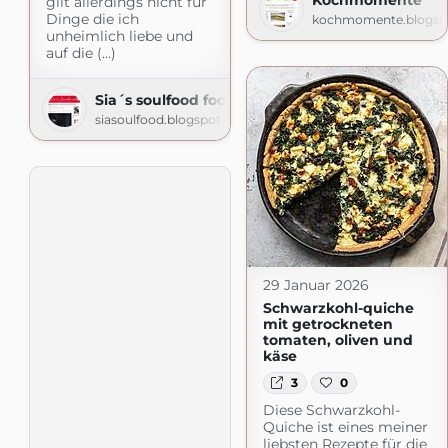
gilt allerdings nicht für
Dinge die ich
kochmomente.blogsp
unheimlich liebe und
auf die (...)
Sia´s soulfood foodblog
siasoulfood.blogspot.com
29 Januar 2026
Schwarzkohl-quiche
mit getrockneten
tomaten, oliven und
käse
3
0
Diese Schwarzkohl-
Quiche ist eines meiner
liebsten Rezepte für die