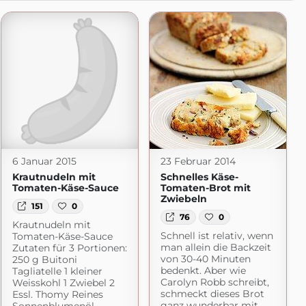
6 Januar 2015
23 Februar 2014
Krautnudeln mit
Schnelles Käse-
Tomaten-Käse-Sauce
Tomaten-Brot mit
Zwiebeln
151
0
76
0
Krautnudeln mit
Schnell ist relativ, wenn
Tomaten-Käse-Sauce
man allein die Backzeit
Zutaten für 3 Portionen:
von 30-40 Minuten
250 g Buitoni
bedenkt. Aber wie
Tagliatelle 1 kleiner
Carolyn Robb schreibt,
Weisskohl 1 Zwiebel 2
schmeckt dieses Brot
Essl. Thomy Reines
ganz wunderbar mit