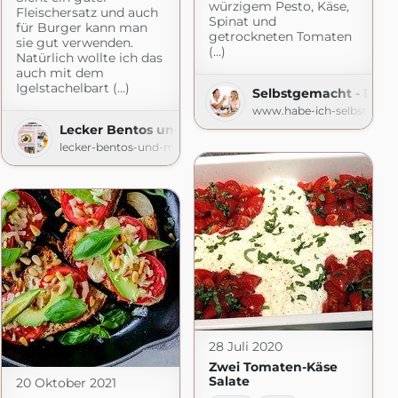
würzigem Pesto, Käse,
Fleischersatz und auch
Spinat und
für Burger kann man
getrockneten Tomaten
sie gut verwenden.
(...)
Natürlich wollte ich das
auch mit dem
Igelstachelbart (...)
Selbstgemacht - Der 
www.habe-ich-selbstgema
Lecker Bentos und mehr
lecker-bentos-und-mehr.blogspot.com
om
28 Juli 2020
Zwei Tomaten-Käse
Salate
20 Oktober 2021