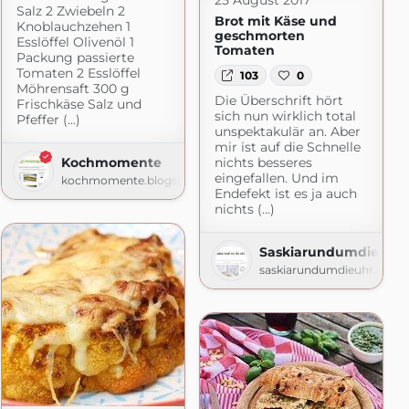
25 August 2017
Salz 2 Zwiebeln 2
Brot mit Käse und
Knoblauchzehen 1
geschmorten
Esslöffel Olivenöl 1
Tomaten
Packung passierte
Tomaten 2 Esslöffel
103
0
Möhrensaft 300 g
Die Überschrift hört
Frischkäse Salz und
sich nun wirklich total
Pfeffer (...)
unspektakulär an. Aber
mir ist auf die Schnelle
Kochmomente
nichts besseres
äflerland
eingefallen. Und im
kochmomente.blogspot.com
Endefekt ist es ja auch
ss.com
nichts (...)
SaskiarundumdieUhr
saskiarundumdieuhr.blog