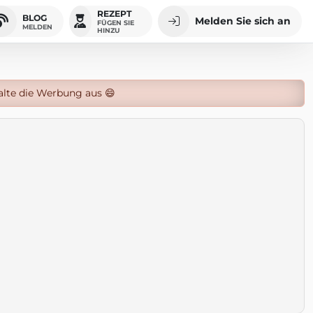
REZEPT
BLOG
Melden Sie sich an
FÜGEN SIE
MELDEN
HINZU
alte die Werbung aus 😄