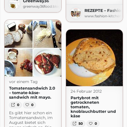
Greenway36
greenway36food.blogspot.com
REZEPTE – Fashion 
www.fashion-kitchen.c
de
vor einem Tag
Tomatensandwich 2.0
24 Februar 2012
– tomate-käse-
sandwich mit mayo.
Partybrot mit
getrockneten
0
0
tomaten,
knoblauchbutter und
Es gibt hier schon ein
käse
Tomatensandwich, im
August bietet sich
50
0