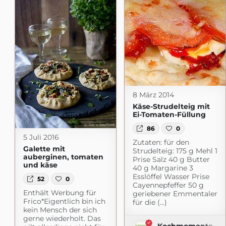
8 März 2014
Käse-Strudelteig mit
Ei-Tomaten-Füllung
86
0
5 Juli 2016
Zutaten: für den
Galette mit
Strudelteig: 175 g Mehl 1
auberginen, tomaten
Prise Salz 40 g Butter
und käse
40 g Margarine 3
Esslöffel Wasser Prise
52
0
Cayennepfeffer 50 g
Enthält Werbung für
geriebener Emmentaler
Frico*Eigentlich bin ich
für die (...)
kein Mensch der sich
gerne wiederholt. Das
Kochmomente