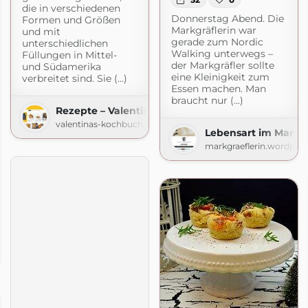
die in verschiedenen
Donnerstag Abend. Die
Formen und Größen
Markgräflerin war
und mit
gerade zum Nordic
unterschiedlichen
Walking unterwegs –
Füllungen in Mittel-
der Markgräfler sollte
und Südamerika
eine Kleinigkeit zum
verbreitet sind. Sie (...)
Essen machen. Man
braucht nur (...)
Rezepte – Valentinas-Kochbuch.de
valentinas-kochbuch.de
Lebensart im Markgr
markgraeflerin.wordpre