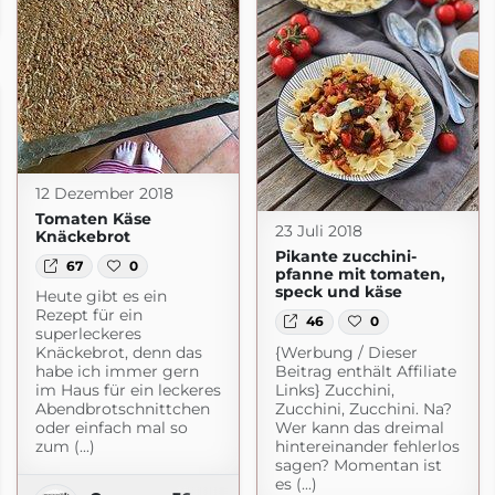
ot.com
12 Dezember 2018
Tomaten Käse
23 Juli 2018
Knäckebrot
Pikante zucchini-
67
0
pfanne mit tomaten,
speck und käse
Heute gibt es ein
Rezept für ein
46
0
superleckeres
{Werbung / Dieser
Knäckebrot, denn das
Beitrag enthält Affiliate
habe ich immer gern
Links} Zucchini,
im Haus für ein leckeres
Zucchini, Zucchini. Na?
Abendbrotschnittchen
Wer kann das dreimal
oder einfach mal so
hintereinander fehlerlos
zum (...)
sagen? Momentan ist
es (...)