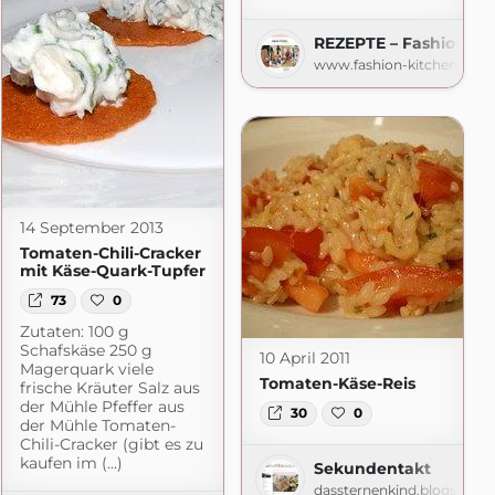
REZEPTE – Fashion Ki
www.fashion-kitchen.com
14 September 2013
Tomaten-Chili-Cracker
mit Käse-Quark-Tupfer
73
0
Zutaten: 100 g
Schafskäse 250 g
10 April 2011
Magerquark viele
Tomaten-Käse-Reis
frische Kräuter Salz aus
der Mühle Pfeffer aus
30
0
der Mühle Tomaten-
Chili-Cracker (gibt es zu
kaufen im (...)
Sekundentakt
dassternenkind.blogspot.