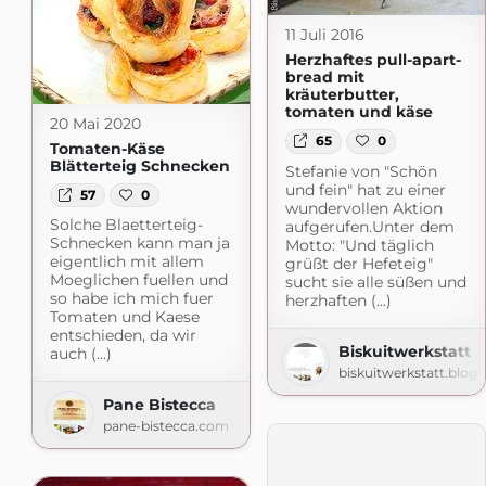
11 Juli 2016
Herzhaftes pull-apart-
bread mit
kräuterbutter,
tomaten und käse
20 Mai 2020
65
0
Tomaten-Käse
Blätterteig Schnecken
Stefanie von "Schön
und fein" hat zu einer
57
0
wundervollen Aktion
Solche Blaetterteig-
aufgerufen.Unter dem
Schnecken kann man ja
Motto: "Und täglich
eigentlich mit allem
grüßt der Hefeteig"
Moeglichen fuellen und
sucht sie alle süßen und
so habe ich mich fuer
herzhaften (...)
Tomaten und Kaese
entschieden, da wir
Biskuitwerkstatt
auch (...)
biskuitwerkstatt.blog
Pane Bistecca
pane-bistecca.com