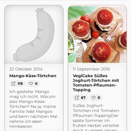
22 Oktober 2014
11 September 2016
Mango-Käse-Törtchen
VegiCake Süßes
Joghurt-Törtchen mit
119
0
Tomaten-Pflaumen-
Topping
Ich gestehe: Mango
mag ich nicht. Warum
67
0
also Mango-Käse-
Süßes Joghurt-
Törtchen? Na ja, meine
Törtchen mit Tomaten-
Familie liebt Mangos
Pflaumen-ToppingDer
und beim nächsten Mal
späte Sommer im
nehme ich eben
frühen Herbst verleitet
Himbeeren
mich zu einem neuen,