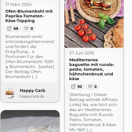
17 März 2024
Ofen-Blumenkohl mit
Paprika-Tomaten-
Käse-Topping
69
0
Blumenkohl wirkt
entzündungshemmend
und fördert die
Entgiftung… 4
27 Juni 2019
Portionen Für den
Mediterranes
Ofen-Blumenkohl: 1500
baguette mit rucola-
g Blumenkohl... [weiter]
pesto, tomaten,
Der Beitrag Ofen-
hähnchenbrust und
Blumenkohl (...)
käse
92
0
r Foodblog
Happy Carb
{Werbung / Dieser
macht.de
happycarb.de
Beitrag enthält Affiliate
Links} Na, wie hört sich
das an: Mediterranes
Baguette mit Rucola-
Pesto, Tomaten,
Hähnchenbrust & Käse.
Mir fällt (...)