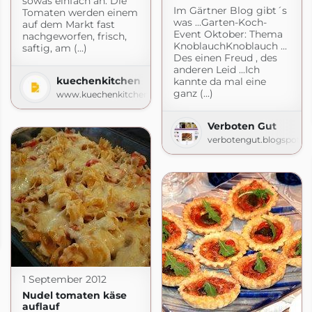
sowas einfach an. Die
Im Gärtner Blog gibt´s
Tomaten werden einem
was ...Garten-Koch-
auf dem Markt fast
Event Oktober: Thema
nachgeworfen, frisch,
KnoblauchKnoblauch ...
saftig, am (...)
Des einen Freud , des
anderen Leid ...Ich
kuechenkitchen
kannte da mal eine
ganz (...)
www.kuechenkitchen.de
Verboten Gut
verbotengut.blogspot.c
spot.com
1 September 2012
Nudel tomaten käse
auflauf