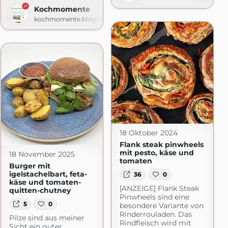
Kochmomente
Kitchen
kochmomente.blogspot.com
om
18 Oktober 2024
Flank steak pinwheels
mit pesto, käse und
18 November 2025
tomaten
Burger mit
igelstachelbart, feta-
36
0
käse und tomaten-
[ANZEIGE] Flank Steak
quitten-chutney
Pinwheels sind eine
5
0
besondere Variante von
Rinderrouladen. Das
Pilze sind aus meiner
Rindfleisch wird mit
Sicht ein guter