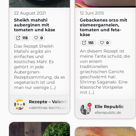
22 August 2021
12 Juni 2015
Sheikh mahshi
Gebackenes orzo mit
auberginen mit
eismeergarnelen,
tomaten und käse
tomaten und feta-
käse
115
0
151
0
Das Rezept Sheikh
An diesem Rezept ist
Mahshi ergibt ein
meine Tante schuld, die
einfaches und
von einem
köstliches Mahl. Es
traditionellen
gehört in jede
griechischen Gericht
Auberginen-
geschwärmt hat:
Rezeptsammlung, da es
Shrimp Saganaki. Eine
vegetarisch ist und
klassische Vorspeise
man nur wenige (...)
mit (...)
Rezepte – Valentinas-Kochbuch.de
Elle Republic
valentinas-kochbuch.de
ellerepublic.de