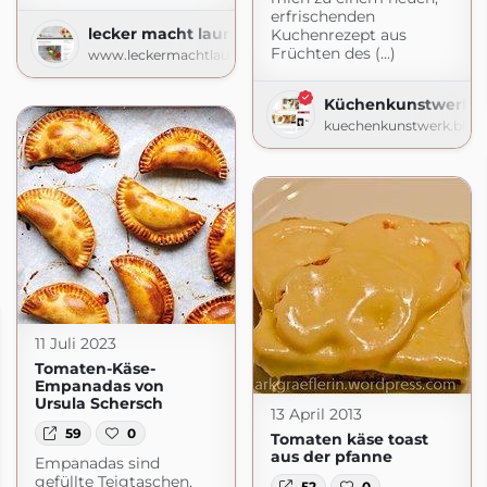
erfrischenden
lecker macht laune
Kuchenrezept aus
Früchten des (...)
www.leckermachtlaune.de
Küchenkunstwerk
kuechenkunstwerk.blog
11 Juli 2023
Tomaten-Käse-
Empanadas von
Ursula Schersch
13 April 2013
59
0
Tomaten käse toast
aus der pfanne
Empanadas sind
gefüllte Teigtaschen,
52
0