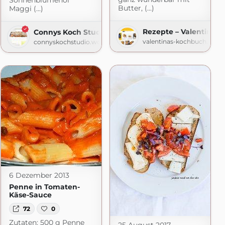
Sonnenblumenöl
Butter, (...)
Maggi (...)
Rezepte – Valentinas
Connys Koch Studio
valentinas-kochbuch.de
connyskochstudio.wordpress.com
spot.com
6 Dezember 2013
Penne in Tomaten-
Käse-Sauce
72
0
Zutaten: 500 g Penne