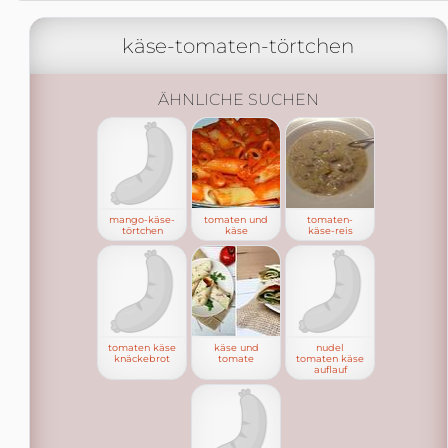
käse-tomaten-törtchen
ÄHNLICHE SUCHEN
mango-käse-
tomaten und
tomaten-
törtchen
käse
käse-reis
tomaten käse
käse und
nudel
knäckebrot
tomate
tomaten käse
auflauf