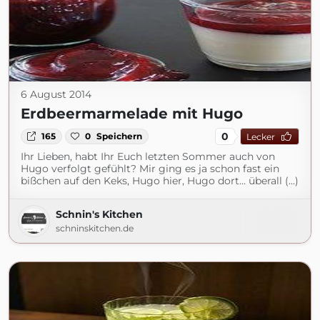
6 August 2014
Erdbeermarmelade mit Hugo
0
165
0
Speichern
Lecker
Ihr Lieben, habt Ihr Euch letzten Sommer auch von
Hugo verfolgt gefühlt? Mir ging es ja schon fast ein
bißchen auf den Keks, Hugo hier, Hugo dort… überall (...)
Schnin's Kitchen
schninskitchen.de