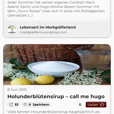
Jeder Sommer hat seinen eigenen Cocktail: Nach
Aperol Spritz und Hugo könnte diesen Sommer mit
dem „Tocco Rosso“ (was sich in etwa mit Rotkäppchen
übersetzen (...)
Lebensart im Markgräflerland
markgraeflerin.wordpress.com
8 Juni 2015
Holunderblütensirup – call me hugo
0
53
0
Speichern
Lecker
Viele kennen Holunderblütensirup hauptsächlich als