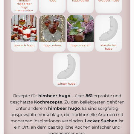
himbeer-
hugo
hugo gelee
erdbeer-hugo
rhabarber
hugo
degustabox
lowcarb hugo
hugo minze
hugo cocktail
klassischer
hugo
winter hugo
Rezepte für
himbeer-hugo
– über
861
erprobte und
geschätzte
Kochrezepte
. Zu den beliebtesten gehören
unter anderem
himbeer hugo
. Es sind sorgfältig
ausgewählte Vorschläge, die traditionelle Aromen mit
modernen Inspirationen verbinden.
Lecker Suchen
ist
ein Ort, an dem das tägliche Kochen einfacher und
angenehmer wird.