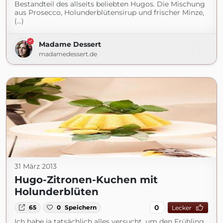
Bestandteil des allseits beliebten Hugos. Die Mischung
aus Prosecco, Holunderblütensirup und frischer Minze,
(...)
Madame Dessert
madamedessert.de
31 März 2013
Hugo-Zitronen-Kuchen mit
Holunderblüten
0
65
0
Speichern
Lecker
Ich habe ja tatsächlich alles versucht, um den Frühling