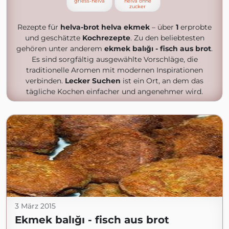
griess-helva
helva ohne
zucker
Rezepte für
helva-brot helva ekmek
– über
1
erprobte
und geschätzte
Kochrezepte
. Zu den beliebtesten
gehören unter anderem
ekmek balığı - fisch aus brot
.
Es sind sorgfältig ausgewählte Vorschläge, die
traditionelle Aromen mit modernen Inspirationen
verbinden.
Lecker Suchen
ist ein Ort, an dem das
tägliche Kochen einfacher und angenehmer wird.
3 März 2015
Ekmek balığı - fisch aus brot