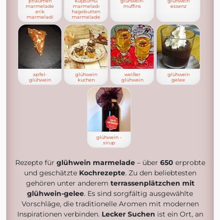
pflaumen
kuşburnu
glühwein-
glühwein
marmelade
marmeladı
muffins
essenz
erik
hagebutten
marmeladi
marmelade
apfel-
glühwein
weißer
glühwein
glühwein
kuchen
glühwein
gelee
glühwein -
sirup
Rezepte für
glühwein marmelade
– über
650
erprobte
und geschätzte
Kochrezepte
. Zu den beliebtesten
gehören unter anderem
terrassenplätzchen mit
glühwein-gelee
. Es sind sorgfältig ausgewählte
Vorschläge, die traditionelle Aromen mit modernen
Inspirationen verbinden.
Lecker Suchen
ist ein Ort, an