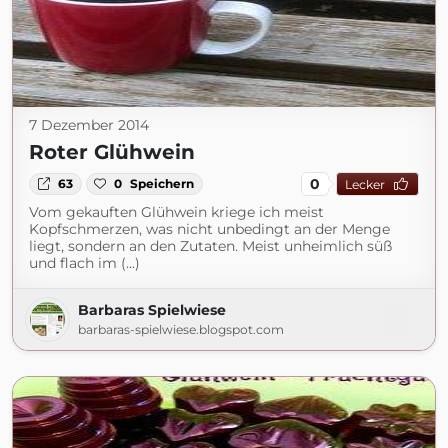
7 Dezember 2014
Roter Glühwein
0
63
0
Speichern
Lecker
Vom gekauften Glühwein kriege ich meist
Kopfschmerzen, was nicht unbedingt an der Menge
liegt, sondern an den Zutaten. Meist unheimlich süß
und flach im (...)
Barbaras Spielwiese
barbaras-spielwiese.blogspot.com