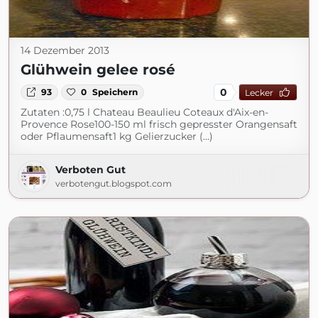
14 Dezember 2013
Glühwein gelee rosé
0
93
0
Speichern
Lecker
Zutaten :0,75 l Chateau Beaulieu Coteaux d'Aix-en-
Provence Rose100-150 ml frisch gepresster Orangensaft
oder Pflaumensaft1 kg Gelierzucker (...)
Verboten Gut
verbotengut.blogspot.com