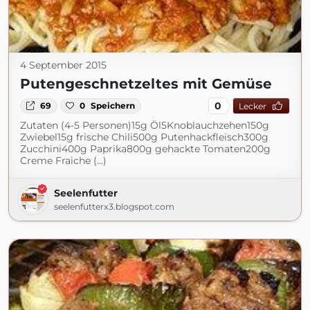
4 September 2015
Putengeschnetzeltes mit Gemüse
0
69
0
Speichern
Lecker
Zutaten (4-5 Personen)15g Öl5Knoblauchzehen150g
Zwiebel15g frische Chili500g Putenhackfleisch300g
Zucchini400g Paprika800g gehackte Tomaten200g
Creme Fraiche (...)
Seelenfutter
seelenfutterx3.blogspot.com