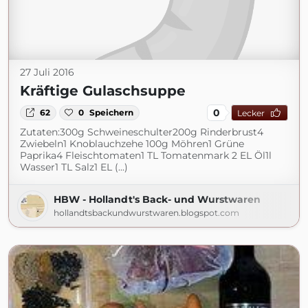
27 Juli 2016
Kräftige Gulaschsuppe
0
62
0
Speichern
Lecker
Zutaten:300g Schweineschulter200g Rinderbrust4
Zwiebeln1 Knoblauchzehe 100g Möhren1 Grüne
Paprika4 Fleischtomaten1 TL Tomatenmark 2 EL Öl1l
Wasser1 TL Salz1 EL (...)
HBW - Hollandt's Back- und Wurstwaren
hollandtsbackundwurstwaren.blogspot.com