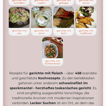
gerichte mit
gerichte mit
gerichte mit
gerichte mit
kartoffeln
nudeln
geflügel
lamm
gerichte mit
gerichte mit
gerichte mit
gerichte mit
reis
eiern
fisch
rindfleisch
gerichte mit
kichererbsen
Rezepte für
gerichte mit fleisch
– über
458
erprobte
und geschätzte
Kochrezepte
. Zu den beliebtesten
gehören unter anderem
schweinefilet im
speckmantel - herzhaftes toskanisches gericht
. Es
sind sorgfältig ausgewählte Vorschläge, die
traditionelle Aromen mit modernen Inspirationen
verbinden.
Lecker Suchen
ist ein Ort, an dem das