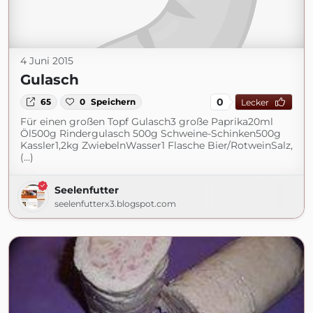
4 Juni 2015
Gulasch
0
65
0
Speichern
Lecker
Für einen großen Topf Gulasch3 große Paprika20ml
Öl500g Rindergulasch 500g Schweine-Schinken500g
Kassler1,2kg ZwiebelnWasser1 Flasche Bier/RotweinSalz,
(...)
Seelenfutter
seelenfutterx3.blogspot.com