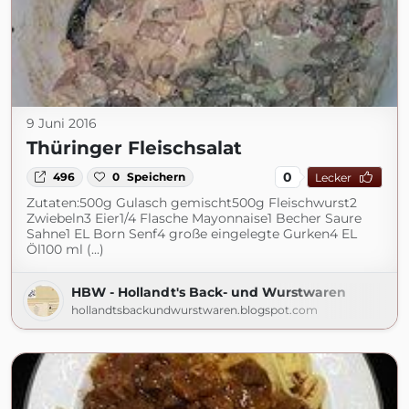
9 Juni 2016
Thüringer Fleischsalat
0
496
0
Speichern
Lecker
Zutaten:500g Gulasch gemischt500g Fleischwurst2
Zwiebeln3 Eier1/4 Flasche Mayonnaise1 Becher Saure
Sahne1 EL Born Senf4 große eingelegte Gurken4 EL
Öl100 ml (...)
HBW - Hollandt's Back- und Wurstwaren
hollandtsbackundwurstwaren.blogspot.com