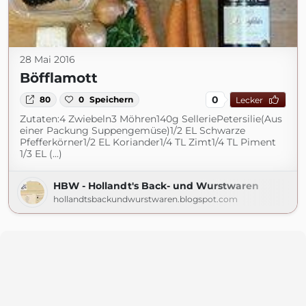
28 Mai 2016
Böfflamott
0
80
0
Speichern
Lecker
Zutaten:4 Zwiebeln3 Möhren140g SelleriePetersilie(Aus
einer Packung Suppengemüse)1/2 EL Schwarze
Pfefferkörner1/2 EL Koriander1/4 TL Zimt1/4 TL Piment
1/3 EL (...)
HBW - Hollandt's Back- und Wurstwaren
hollandtsbackundwurstwaren.blogspot.com