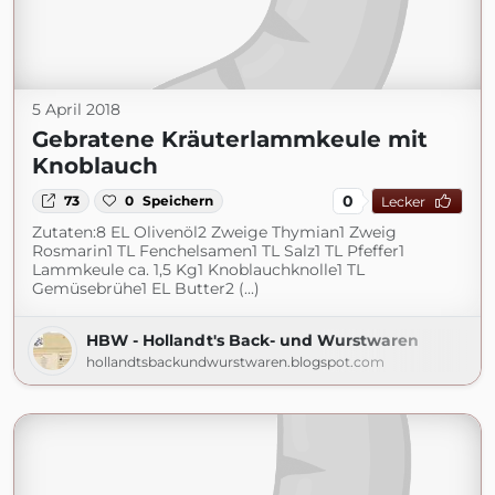
5 April 2018
Gebratene Kräuterlammkeule mit
Knoblauch
0
73
0
Speichern
Lecker
Zutaten:8 EL Olivenöl2 Zweige Thymian1 Zweig
Rosmarin1 TL Fenchelsamen1 TL Salz1 TL Pfeffer1
Lammkeule ca. 1,5 Kg1 Knoblauchknolle1 TL
Gemüsebrühe1 EL Butter2 (...)
HBW - Hollandt's Back- und Wurstwaren
hollandtsbackundwurstwaren.blogspot.com