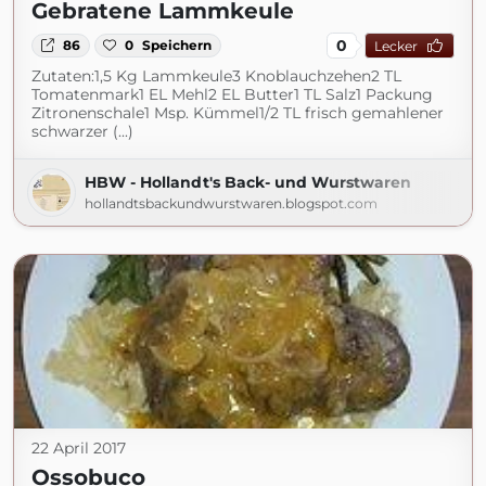
Gebratene Lammkeule
0
86
0
Speichern
Lecker
Zutaten:1,5 Kg Lammkeule3 Knoblauchzehen2 TL
Tomatenmark1 EL Mehl2 EL Butter1 TL Salz1 Packung
Zitronenschale1 Msp. Kümmel1/2 TL frisch gemahlener
schwarzer (...)
HBW - Hollandt's Back- und Wurstwaren
hollandtsbackundwurstwaren.blogspot.com
22 April 2017
Ossobuco