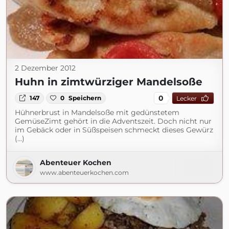
2 Dezember 2012
Huhn in zimtwürziger Mandelsoße
0
147
0
Speichern
Lecker
Hühnerbrust in Mandelsoße mit gedünstetem
GemüseZimt gehört in die Adventszeit. Doch nicht nur
im Gebäck oder in Süßspeisen schmeckt dieses Gewürz
(...)
Abenteuer Kochen
www.abenteuerkochen.com