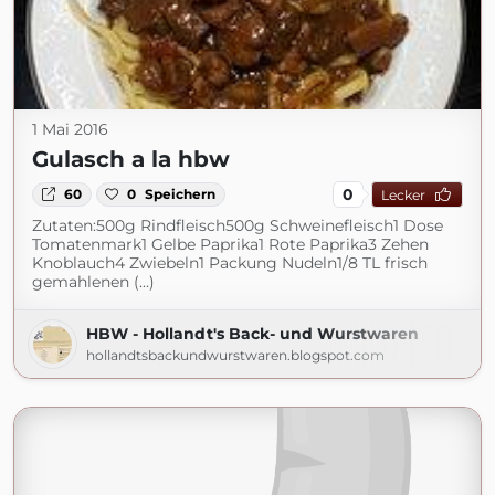
1 Mai 2016
Gulasch a la hbw
0
60
0
Speichern
Lecker
Zutaten:500g Rindfleisch500g Schweinefleisch1 Dose
Tomatenmark1 Gelbe Paprika1 Rote Paprika3 Zehen
Knoblauch4 Zwiebeln1 Packung Nudeln1/8 TL frisch
gemahlenen (...)
HBW - Hollandt's Back- und Wurstwaren
hollandtsbackundwurstwaren.blogspot.com