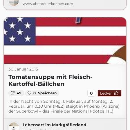
www.abenteuerkochen.com
30 Januar 2015
Tomatensuppe mit Fleisch-
Kartoffel-Bällchen
0
49
0
Speichern
Lecker
In der Nacht von Sonntag, 1. Februar, auf Montag, 2.
Februar, um 0.30 Uhr (MEZ) steigt in Phoenix (Arizona)
der Superbowl – das Finale der National Football (...)
Lebensart im Markgräflerland