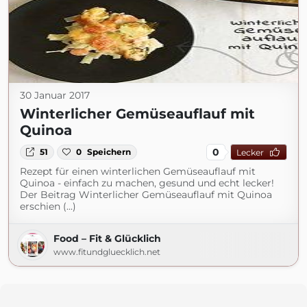
30 Januar 2017
Winterlicher Gemüseauflauf mit
Quinoa
0
51
0
Speichern
Lecker
Rezept für einen winterlichen Gemüseauflauf mit
Quinoa - einfach zu machen, gesund und echt lecker!
Der Beitrag Winterlicher Gemüseauflauf mit Quinoa
erschien (...)
Food – Fit & Glücklich
www.fitundgluecklich.net