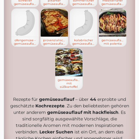
schneller
pikanter
sommerlicher
mediterraner
gemüseauflauf
gemüseauflauf
gemüseauflauf
gemüseauflauf
ofengemüse -
provenzialischer
kalabrischer
gemüseauflauf
gemüseauflauf
gemüseauflauf
gemüseauflauf
mit polenta
gemüseauflauf
mit
süßkartoffel
Rezepte für
gemüseauflauf
– über
44
erprobte und
geschätzte
Kochrezepte
. Zu den beliebtesten gehören
unter anderem
gemüseauflauf mit hackfleisch
. Es
sind sorgfältig ausgewählte Vorschläge, die
traditionelle Aromen mit modernen Inspirationen
verbinden.
Lecker Suchen
ist ein Ort, an dem das
tägliche Kochen einfacher und angenehmer wird.