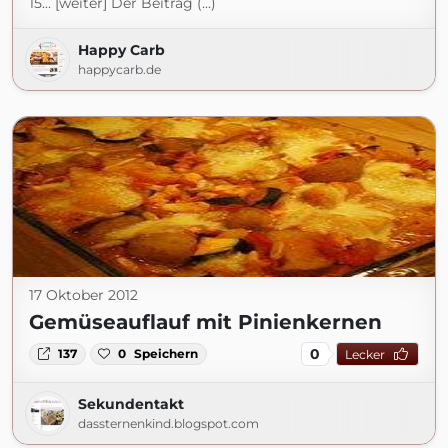
15... [weiter] Der Beitrag (...)
Happy Carb
happycarb.de
17 Oktober 2012
Gemüseauflauf mit Pinienkernen
0
137
0
Speichern
Lecker
Sekundentakt
dassternenkind.blogspot.com