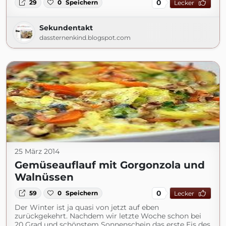
0
29
0
Speichern
Lecker
Sekundentakt
dassternenkind.blogspot.com
25 März 2014
Gemüseauflauf mit Gorgonzola und
Walnüssen
0
59
0
Speichern
Lecker
Der Winter ist ja quasi von jetzt auf eben
zurückgekehrt. Nachdem wir letzte Woche schon bei
20 Grad und schönstem Sonnenschein das erste Eis des