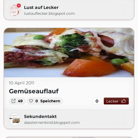
Lust auf Lecker
lustauflecker.blogspot.com
10 April 2011
Gemüseauflauf
0
49
0
Speichern
Lecker
Sekundentakt
dassternenkind.blogspot.com