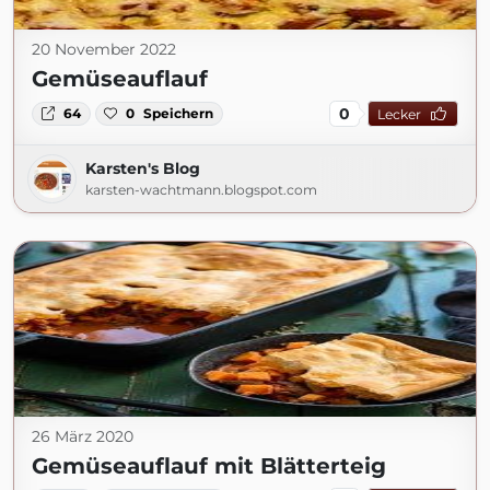
20 November 2022
Gemüseauflauf
0
64
0
Speichern
Lecker
Karsten's Blog
karsten-wachtmann.blogspot.com
26 März 2020
Gemüseauflauf mit Blätterteig