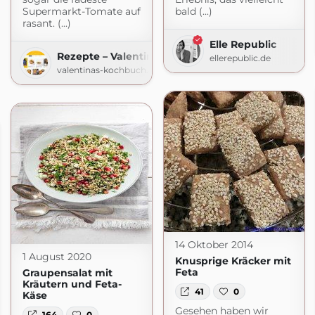
Supermarkt-Tomate auf
bald (...)
rasant. (...)
Elle Republic
Rezepte – Valentinas-Kochbuch.de
ellerepublic.de
valentinas-kochbuch.de
14 Oktober 2014
1 August 2020
Knusprige Kräcker mit
Feta
Graupensalat mit
Kräutern und Feta-
41
0
Käse
Gesehen haben wir
164
0