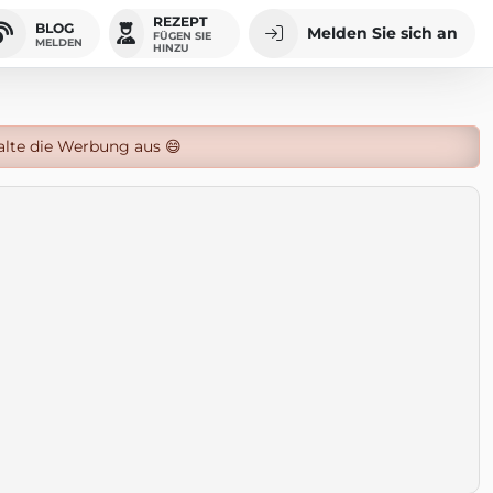
REZEPT
BLOG
Melden Sie sich an
FÜGEN SIE
MELDEN
HINZU
alte die Werbung aus 😄