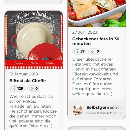
27 Juni 2023
Gebackener feta in 30
minuten
57
0
Unser überbackener
Feta wird mit etwas
Honig in hauchfeinen
12 Januar 2018
Filoteig gewickelt und
auf einem Tomaten
Bifteki ala Cheffe
Bett im Ofen außen
129
0
knusprig und innen
weich gebacken. (...)
Wie heisst es doch so
schön Frikos,
Frikadellen, Bulleten,
Selbstgemacht - De
Fleischpflanzerl, Klopse,
www.habe-ich-selbstge
die gehen immer Noch
viel leckerer sind die
gefüllten Teile, die (...)