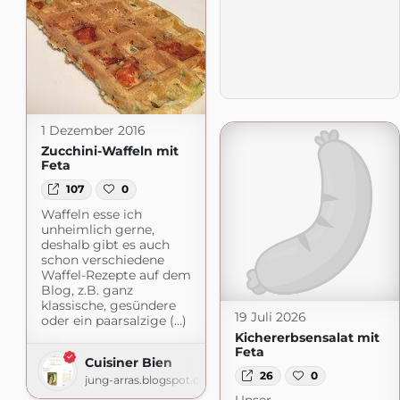
1 Dezember 2016
Zucchini-Waffeln mit
Feta
107
0
Waffeln esse ich
unheimlich gerne,
deshalb gibt es auch
schon verschiedene
Waffel-Rezepte auf dem
Blog, z.B. ganz
klassische, gesündere
19 Juli 2026
oder ein paarsalzige (...)
Kichererbsensalat mit
Feta
Cuisiner Bien
26
0
jung-arras.blogspot.com