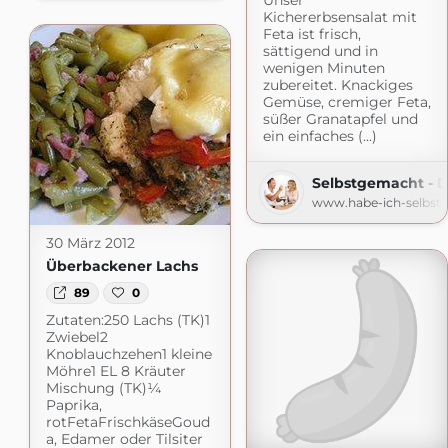
Unser
Kichererbsensalat mit
Feta ist frisch,
sättigend und in
wenigen Minuten
zubereitet. Knackiges
Gemüse, cremiger Feta,
süßer Granatapfel und
ein einfaches (...)
Selbstgemacht - 
www.habe-ich-selbst
30 März 2012
Überbackener Lachs
89
0
Zutaten:250 Lachs (TK)1
Zwiebel2
Knoblauchzehen1 kleine
Möhre1 EL 8 Kräuter
Mischung (TK)¼
Paprika,
rotFetaFrischkäseGoud
a, Edamer oder Tilsiter