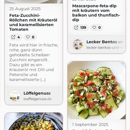
Mascarpone-feta-dip
25 August 2025
mit kräutern vom
balkon und thunfisch-
Feta-Zucchini-
dip
Röllchen mit Kräuteröl
und karamellisierten
139
0
Tomaten
4
0
Lecker Bentos und 
Feta wird hier in frische,
lecker-bentos-und-mehr
rohe, ganz dünn
gehobelte Scheiben
Zucchini eingerollt.
Dazu gibt es ein
Kräuteröl mit Dill und
Petersilie und
karamellisierte (...)
Löffelgenuss
loeffelgenuss.de
1 September 2025