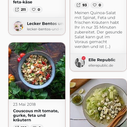
feta-käse
93
0
211
0
Meinen Quinoa-Salat
mit Spinat, Feta und
frischen Kräutern habt
Lecker Bentos und mehr
Ihr in nur 35 Minuten
lecker-bentos-und-mehr.blogspot.com
zubereitet. Der gesunde
Salat kann gut im
Voraus gemacht
werden und ist (...)
Elle Republic
ellerepublic.de
23 Mai 2018
Couscous mit tomate,
gurke, feta und
kräutern