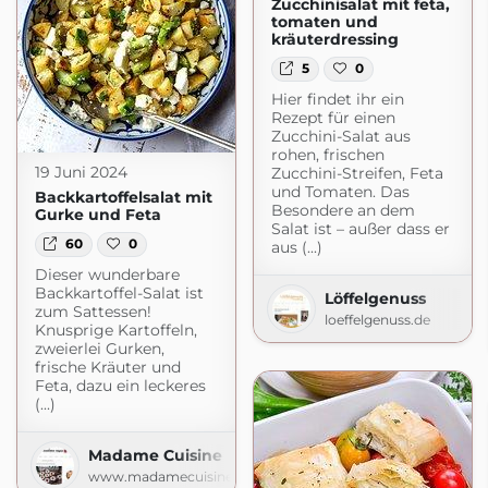
Zucchinisalat mit feta,
tomaten und
kräuterdressing
5
0
Hier findet ihr ein
Rezept für einen
Zucchini-Salat aus
rohen, frischen
19 Juni 2024
Zucchini-Streifen, Feta
und Tomaten. Das
Backkartoffelsalat mit
Besondere an dem
Gurke und Feta
Salat ist – außer dass er
60
0
aus (...)
Dieser wunderbare
Backkartoffel-Salat ist
Löffelgenuss
zum Sattessen!
loeffelgenuss.de
Knusprige Kartoffeln,
zweierlei Gurken,
frische Kräuter und
Feta, dazu ein leckeres
(...)
Madame Cuisine
www.madamecuisine.de