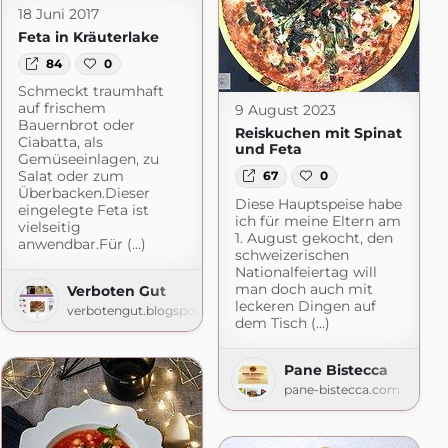
18 Juni 2017
Feta in Kräuterlake
84
0
Schmeckt traumhaft
auf frischem
9 August 2023
Bauernbrot oder
Reiskuchen mit Spinat
Ciabatta, als
und Feta
Gemüseeinlagen, zu
Salat oder zum
67
0
Überbacken.Dieser
Diese Hauptspeise habe
eingelegte Feta ist
ich für meine Eltern am
vielseitig
1. August gekocht, den
anwendbar.Für (...)
schweizerischen
Nationalfeiertag will
man doch auch mit
Verboten Gut
leckeren Dingen auf
verbotengut.blogspot.com
dem Tisch (...)
Pane Bistecca
pane-bistecca.com