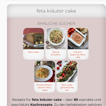
feta kräuter cake
ÄHNLICHE SUCHEN
feta-cake
feta &
kräuter-
kräutern
paprika-feta-
dip
kichererbsen-
feta-cake
salami-feta-
griechische
cake
art
Rezepte für
feta kräuter cake
– über
89
erprobte und
geschätzte
Kochrezepte
. Zu den beliebtesten gehören