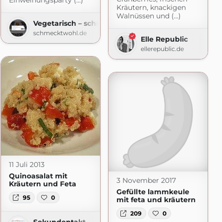
Einweihungsparty (...)
Kräutern, knackigen
Walnüssen und (...)
Vegetarisch – schmecktwohl
schmecktwohl.de
Elle Republic
ellerepublic.de
11 Juli 2013
Quinoasalat mit
3 November 2017
Kräutern und Feta
Gefüllte lammkeule
95
0
mit feta und kräutern
209
0
Sekundentakt