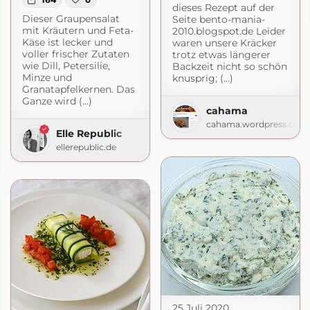
dieses Rezept auf der
Dieser Graupensalat
Seite bento-mania-
mit Kräutern und Feta-
2010.blogspot.de Leider
Käse ist lecker und
waren unsere Kräcker
voller frischer Zutaten
trotz etwas längerer
wie Dill, Petersilie,
Backzeit nicht so schön
Minze und
knusprig; (...)
Granatapfelkernen. Das
Ganze wird (...)
cahama
cahama.wordpress.com
Elle Republic
ellerepublic.de
25 Juli 2020