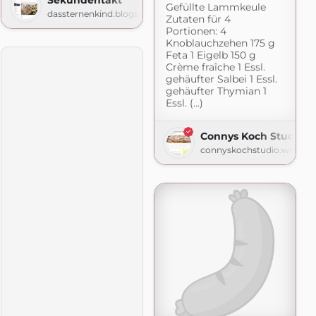
Gefüllte Lammkeule
dassternenkind.blogspot.com
Zutaten für 4
Portionen: 4
Knoblauchzehen 175 g
Feta 1 Eigelb 150 g
Crème fraîche 1 Essl.
gehäufter Salbei 1 Essl.
gehäufter Thymian 1
Essl. (...)
Connys Koch Studio
connyskochstudio.wordpr