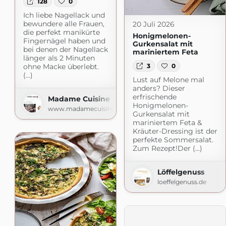
128
0
Ich liebe Nagellack und
bewundere alle Frauen,
20 Juli 2026
die perfekt manikürte
Honigmelonen-
Fingernägel haben und
Gurkensalat mit
bei denen der Nagellack
mariniertem Feta
länger als 2 Minuten
3
0
ohne Macke überlebt.
(...)
Lust auf Melone mal
anders? Dieser
erfrischende
Madame Cuisine
Honigmelonen-
www.madamecuisine.de
Gurkensalat mit
mariniertem Feta &
Kräuter-Dressing ist der
perfekte Sommersalat.
Zum Rezept!Der (...)
Löffelgenuss
loeffelgenuss.de