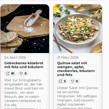
24 April 2016
21 März 2026
Gebackenes käsebrot
Quinoa-salat mit
mit feta und kräutern
orangen, apfel,
cranberries, kräutern
81
0
und feta
Wer zur Einzugsparty
5
0
eingeladen ist, der hat
Dieser Salat mit Quinoa
meist Brot und Salz im
ist ein echter
Gepäck - ein alter
Hingucker. Mit saftigen
Brauch, der in vielen
Orangen, süß-saurem
Ländern verbreitet ist.
Apfel, trockenen
Für die
Cranberries, frischen