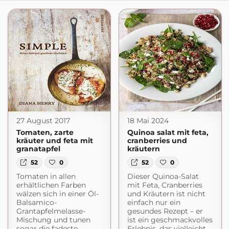
27 August 2017
18 Mai 2024
Tomaten, zarte
Quinoa salat mit feta,
kräuter und feta mit
cranberries und
granatapfel
kräutern
52
0
52
0
Tomaten in allen
Dieser Quinoa-Salat
erhältlichen Farben
mit Feta, Cranberries
wälzen sich in einer Öl-
und Kräutern ist nicht
Balsamico-
einfach nur ein
Grantapfelmelasse-
gesundes Rezept – er
Mischung und tunen
ist ein geschmackvolles
sogar die fadeste
Erlebnis, das vielleicht