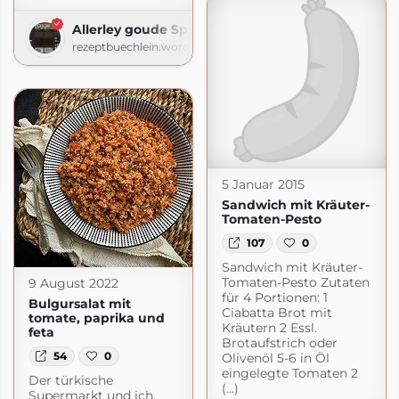
Allerley goude Spisen
rezeptbuechlein.wordpress.com
Der Foodblog
gemacht.de
5 Januar 2015
Sandwich mit Kräuter-
Tomaten-Pesto
107
0
Sandwich mit Kräuter-
Tomaten-Pesto Zutaten
9 August 2022
für 4 Portionen: 1
Bulgursalat mit
Ciabatta Brot mit
tomate, paprika und
Kräutern 2 Essl.
feta
Brotaufstrich oder
54
0
Olivenöl 5-6 in Öl
eingelegte Tomaten 2
Der türkische
(...)
Supermarkt und ich,