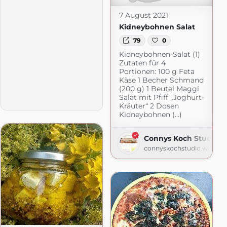
7 August 2021
Kidneybohnen Salat
79
0
Kidneybohnen-Salat (1)
Zutaten für 4
Portionen: 100 g Feta
mehr
Käse 1 Becher Schmand
.blogspot.com
(200 g) 1 Beutel Maggi
Salat mit Pfiff „Joghurt-
Kräuter“ 2 Dosen
Kidneybohnen (...)
Connys Koch Studio
connyskochstudio.wordpr