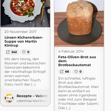
20 November 2017
Linsen-Kichererbsen-
Suppe von Martin
Kintrup
4 Februar 2014
242
0
Feta-Oliven-Brot aus
Mit dem Honig, den
dem
Rosinen und exotischen
Brotbackautomat
Gewürzen bekommt
der reichhaltige Eintopf
66
0
einen warmen,
Ein schnelles, luftiges
orientalischen Touch.
Brot aus dem
Dazu noch das (...)
Brotbackautomat. Man
kann es einfach so
r Foodblog
essen ohne irgendwas
Rezepte – Valentinas-Kochbuch.de
macht.de
oder mit zum Beispiel
valentinas-kochbuch.de
Frischkäse oder Salami.
Das (...)