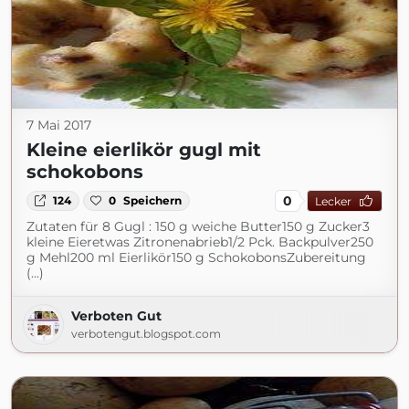
7 Mai 2017
Kleine eierlikör gugl mit
schokobons
0
124
0
Speichern
Lecker
Zutaten für 8 Gugl : 150 g weiche Butter150 g Zucker3
kleine Eieretwas Zitronenabrieb1/2 Pck. Backpulver250
g Mehl200 ml Eierlikör150 g SchokobonsZubereitung
(...)
Verboten Gut
verbotengut.blogspot.com