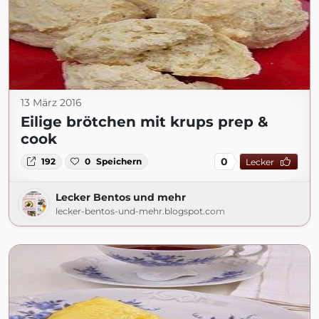
13 März 2016
Eilige brötchen mit krups prep &
cook
0
192
0
Speichern
Lecker
Lecker Bentos und mehr
lecker-bentos-und-mehr.blogspot.com