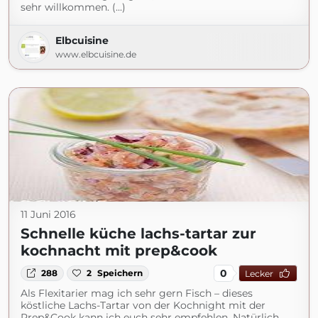
sehr willkommen. (...)
Elbcuisine
www.elbcuisine.de
11 Juni 2016
Schnelle küche lachs-tartar zur
kochnacht mit prep&cook
0
288
2
Speichern
Lecker
Als Flexitarier mag ich sehr gern Fisch – dieses
köstliche Lachs-Tartar von der Kochnight mit der
Prep&Cook kann ich euch sehr empfehlen. Natürlich