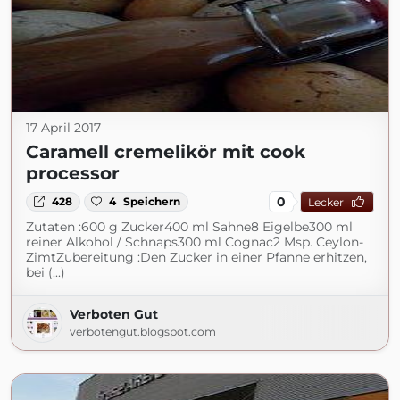
17 April 2017
Caramell cremelikör mit cook
processor
0
428
4
Speichern
Lecker
Zutaten :600 g Zucker400 ml Sahne8 Eigelbe300 ml
reiner Alkohol / Schnaps300 ml Cognac2 Msp. Ceylon-
ZimtZubereitung :Den Zucker in einer Pfanne erhitzen,
bei (...)
Verboten Gut
verbotengut.blogspot.com