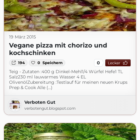
19 März 2015
Vegane pizza mit chorizo und
kochschinken
0
194
0
Speichern
Lecker
Teig - Zutaten :400 g Dinkel-Mehl1/4 Würfel Hefe1 TL
Salz230 ml lauwarmes Wasser 4 EL
OlivenölZubereitung :Testlauf für meinen neuen Krups
Prep & Cook Alle (...)
Verboten Gut
verbotengut.blogspot.com