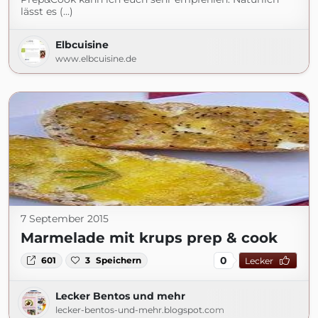
lässt es (...)
Elbcuisine
www.elbcuisine.de
7 September 2015
Marmelade mit krups prep & cook
0
601
3
Speichern
Lecker
Lecker Bentos und mehr
lecker-bentos-und-mehr.blogspot.com