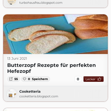
turbohausfrau.blogspot.com
13 Juni 2021
Butterzopf Rezepte für perfekten
Hefezopf
0
55
0
Speichern
Lecker
Cooketteria
cooketteria.blogspot.com