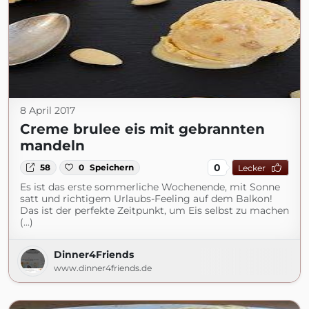
8 April 2017
Creme brulee eis mit gebrannten
mandeln
0
58
0
Speichern
Lecker
Es ist das erste sommerliche Wochenende, mit Sonne
satt und richtigem Urlaubs-Feeling auf dem Balkon!
Das ist der perfekte Zeitpunkt, um Eis selbst zu machen
(...)
Dinner4Friends
www.dinner4friends.de