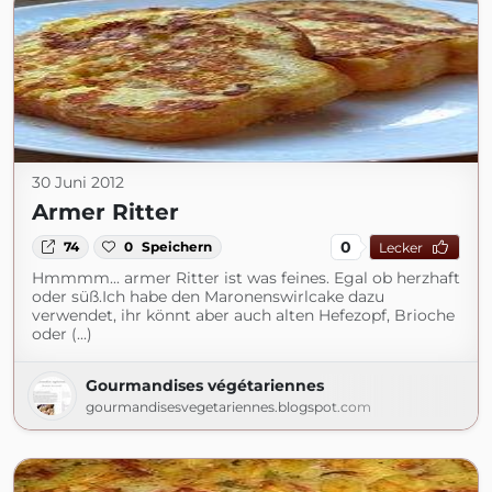
30 Juni 2012
Armer Ritter
0
74
0
Speichern
Lecker
Hmmmm... armer Ritter ist was feines. Egal ob herzhaft
oder süß.Ich habe den Maronenswirlcake dazu
verwendet, ihr könnt aber auch alten Hefezopf, Brioche
oder (...)
Gourmandises végétariennes
gourmandisesvegetariennes.blogspot.com