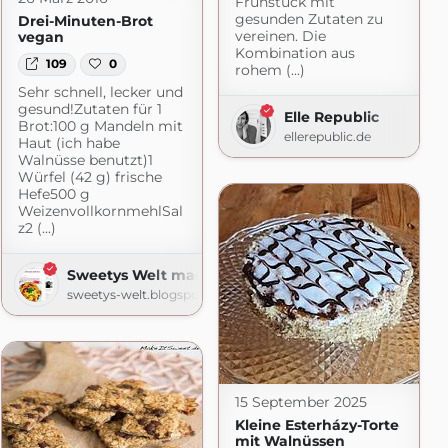
Frühstück mit
gesunden Zutaten zu
Drei-Minuten-Brot
vereinen. Die
vegan
Kombination aus
109
0
rohem (...)
Sehr schnell, lecker und
gesund!Zutaten für 1
Elle Republic
Brot:100 g Mandeln mit
 Grünzeug
ellerepublic.de
Haut (ich habe
Walnüsse benutzt)1
Würfel (42 g) frische
Hefe500 g
WeizenvollkornmehlSal
z2 (...)
Sweetys Welt made with love
sweetys-welt.blogspot.com
15 September 2025
Kleine Esterházy-Torte
mit Walnüssen