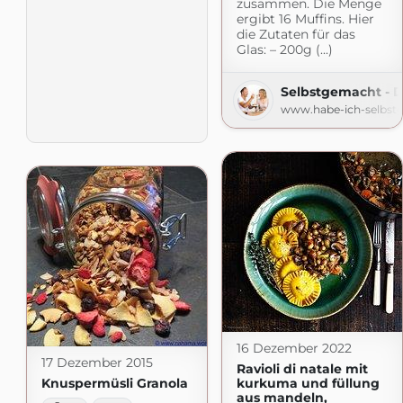
zusammen. Die Menge
ergibt 16 Muffins. Hier
die Zutaten für das
Glas: – 200g (...)
Selbstgemacht - 
www.habe-ich-selbst
16 Dezember 2022
17 Dezember 2015
Ravioli di natale mit
kurkuma und füllung
Knuspermüsli Granola
aus mandeln,