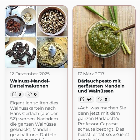
12 Dezember 2025
17 März 2017
Walnuss-Mandel-
Bärlauchpesto mit
Dattelmakronen
gerösteten Mandeln
und Walnüssen
3
0
44
0
Eigentlich sollten dies
»Ach, was machen Sie
Walnusskarteln nach
denn jetzt mit dem
Hans Gerlach (aus der
ganzen Bärlauch?«
SZ) werden. Nachdem
Professor Caprese
die ganzen Walnüsse
schaute besorgt. Das
geknackt, Mandeln
heisst, er tat so. »Zuerst
geschält und Datteln
werde ich