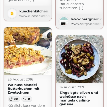
gehackt und (...)
Bärlauchpesto
zubereiten. (...)
kuechenkitchen
www.kuechenkitchen.de
www.herrgruenkoch
www.herrgruenkocht.de
26 August 2016
Walnuss-Mandel-
14 August 2021
Butterkuchen mit
Zwetschgen
Eingelegte oliven und
walnüsse nach
88
0
manuela darling-
cht.de
gansser
Kürzlich, kurz vor dem
de