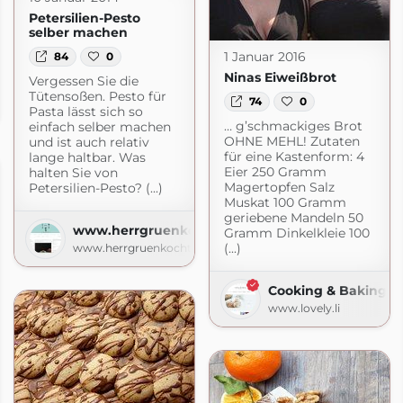
Petersilien-Pesto
selber machen
1 Januar 2016
84
0
Ninas Eiweißbrot
Vergessen Sie die
Der Foodblog
Tütensoßen. Pesto für
74
0
gemacht.de
Pasta lässt sich so
… g’schmackiges Brot
einfach selber machen
OHNE MEHL! Zutaten
und ist auch relativ
für eine Kastenform: 4
lange haltbar. Was
Eier 250 Gramm
halten Sie von
Magertopfen Salz
Petersilien-Pesto? (...)
Muskat 100 Gramm
geriebene Mandeln 50
www.herrgruenkocht.de
Gramm Dinkelkleie 100
(...)
www.herrgruenkocht.de
Cooking & Baking
www.lovely.li