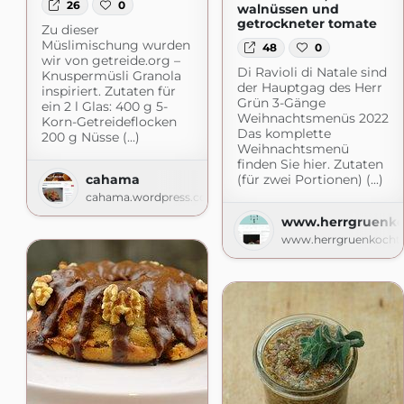
26
0
walnüssen und
getrockneter tomate
Zu dieser
Müslimischung wurden
48
0
wir von getreide.org –
Di Ravioli di Natale sind
Knuspermüsli Granola
der Hauptgag des Herr
inspiriert. Zutaten für
Grün 3-Gänge
ein 2 l Glas: 400 g 5-
Weihnachtsmenüs 2022
Korn-Getreideflocken
Das komplette
200 g Nüsse (...)
Weihnachtsmenü
finden Sie hier. Zutaten
cahama
(für zwei Portionen) (...)
cahama.wordpress.com
www.herrgruenko
www.herrgruenkocht.