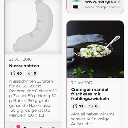
www.herrgruenkoch
www.herrgruenkocht.de
23 Juli 2016
Nussschnitten
60
0
Nussschniten Zutaten
7 Juni 2017
für ca. 50 Stück:
Cremiger mandel
Rechteckige Oblaten 50
frischkäse mit
g Zucker 50 g Honig 50
frühlingszwiebeln
g Butter 150 g grob
gehackte Haselnüsse
73
0
cht.de
150 g grob gehackte
de
Aktuell haben wir uns
Mandeln 150 g (...)
schwer auf nussige
Aufstriche