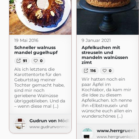
19 Mai 2016
9 Januar 2021
Schneller walnuss
Apfelkuchen mit
mandel gugelhupf
streuseln und
mandeln walnüssen
91
0
zimt
Als ich letztens die
116
0
Karottentorte für den
Wir hatten noch ein
Geburtstag meiner
paar Äpfel im
Tochter gemacht habe,
Kochlabor, da kam mir
sind mir noch
die Idee zu diesem
geriebene Walnüsse
Apfelkuchen. Ich nenne
übriggeblieben. Und da
ihn »Elbstreusel« und
– wenn diese mal (...)
wünsche euch allen ein
wunderschönes (...)
Gudrun von Mödling
www.gudrunvonmoedling.at
www.herrgruenko
www.herrgruenkocht.