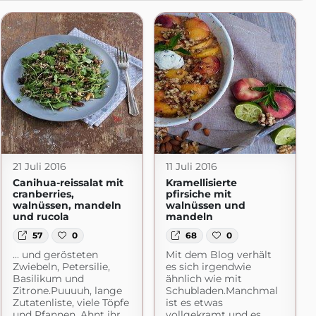
21 Juli 2016
11 Juli 2016
Canihua-reissalat mit
Kramellisierte
cranberries,
pfirsiche mit
walnüssen, mandeln
walnüssen und
und rucola
mandeln
57
0
68
0
... und gerösteten
Mit dem Blog verhält
Zwiebeln, Petersilie,
es sich irgendwie
Basilikum und
ähnlich wie mit
Zitrone.Puuuuh, lange
Schubladen.Manchmal
Zutatenliste, viele Töpfe
ist es etwas
und Pfannen. Ahnt ihr,
vollgekramt und es