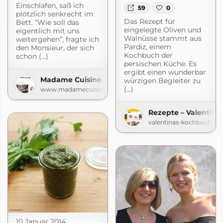
Einschlafen, saß ich
59
0
plötzlich senkrecht im
Das Rezept für
Bett. “Wie soll das
eingelegte Oliven und
eigentlich mit uns
Walnüsse stammt aus
weitergehen”, fragte ich
Pardiz, einem
den Monsieur, der sich
Kochbuch der
schon (...)
persischen Küche. Es
ergibt einen wunderbar
Madame Cuisine
würzigen Begleiter zu
(...)
www.madamecuisine.de
Rezepte – Valentin
valentinas-kochbuch.de
10 Januar 2014