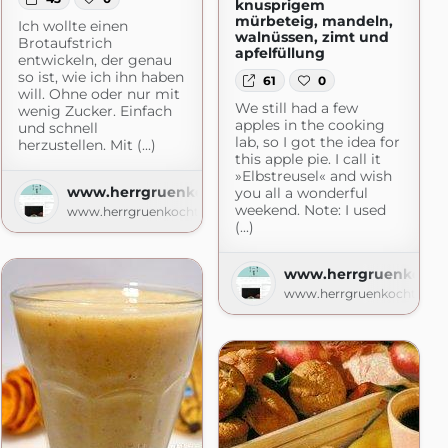
knusprigem
mürbeteig, mandeln,
Ich wollte einen
walnüssen, zimt und
Brotaufstrich
apfelfüllung
entwickeln, der genau
so ist, wie ich ihn haben
61
0
will. Ohne oder nur mit
We still had a few
wenig Zucker. Einfach
apples in the cooking
und schnell
lab, so I got the idea for
herzustellen. Mit (...)
this apple pie. I call it
»Elbstreusel« and wish
www.herrgruenkocht.de
you all a wonderful
weekend. Note: I used
www.herrgruenkocht.de
as-Kochbuch.de
(...)
www.herrgruenkocht
www.herrgruenkocht.de