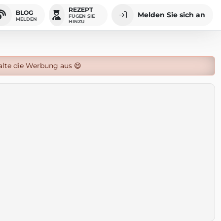
REZEPT
BLOG
Melden Sie sich an
FÜGEN SIE
MELDEN
HINZU
alte die Werbung aus 😄