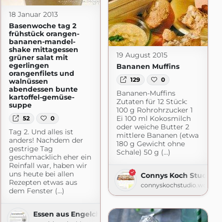
18 Januar 2013
Basenwoche tag 2
frühstück orangen-
bananen-mandel-
shake mittagessen
19 August 2015
grüner salat mit
egerlingen
Bananen Muffins
orangenfilets und
129
0
walnüssen
abendessen bunte
Bananen-Muffins
kartoffel-gemüse-
Zutaten für 12 Stück:
suppe
100 g Rohrohrzucker 1
Ei 100 ml Kokosmilch
52
0
oder weiche Butter 2
Tag 2. Und alles ist
mittlere Bananen (etwa
anders! Nachdem der
180 g Gewicht ohne
gestrige Tag
Schale) 50 g (...)
geschmacklich eher ein
Reinfall war, haben wir
uns heute bei allen
Connys Koch Studio
Rezepten etwas aus
connyskochstudio.wordpr
dem Fenster (...)
Essen aus Engelchens Küche