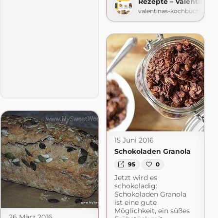
Rezepte – Valentinas
t.de
valentinas-kochbuch.de
15 Juni 2016
Schokoladen Granola
95
0
Jetzt wird es
schokoladig:
Schokoladen Granola
ist eine gute
Möglichkeit, ein süßes
26 März 2016