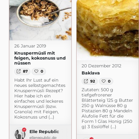
26 Januar 2019
Knuspermüsli mit
feigen, kokosnuss und
nüssen
20 Dezember 2012
87
0
Baklava
Habt Ihr Lust auf ein
92
0
neues selbstgemachtes
Zutaten: 500 g
Knuspermüsli Rezept?
tiefgefrorener
Hier habe ich ein
Blätterteig 125 g Butter
einfaches und leckeres
250 g Walnüsse 80 g
Knuspermüsli (bzw.
Pistazien 80 g Mandeln
Granola) mit Feigen,
Alufolie Fett für die
Kokosnuss und (...)
Form 1 Glas Honig (250
g) 3 Esslöffel (...)
Elle Republic
ellerepublic.de