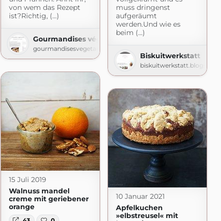
von wem das Rezept
muss dringenst
ist?Richtig, (...)
aufgeräumt
werden.Und wie es
beim (...)
Gourmandises végétariennes
t.de
gourmandisesvegetariennes.blogspot.com
Biskuitwerkstatt
biskuitwerkstatt.blogspot
15 Juli 2019
Walnuss mandel
10 Januar 2021
creme mit geriebener
orange
Apfelkuchen
»elbstreusel« mit
43
0