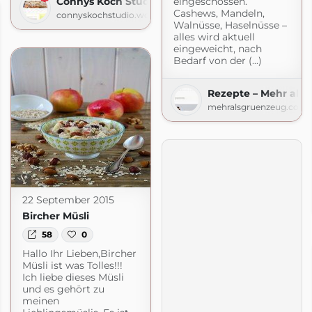
Connys Koch Studio
eingeschossen.
Cashews, Mandeln,
connyskochstudio.wordpress.com
Walnüsse, Haselnüsse –
alles wird aktuell
eingeweicht, nach
Bedarf von der (...)
Rezepte – Mehr als
mehralsgruenzeug.com
22 September 2015
Bircher Müsli
58
0
Hallo Ihr Lieben,Bircher
Müsli ist was Tolles!!!
Ich liebe dieses Müsli
und es gehört zu
meinen