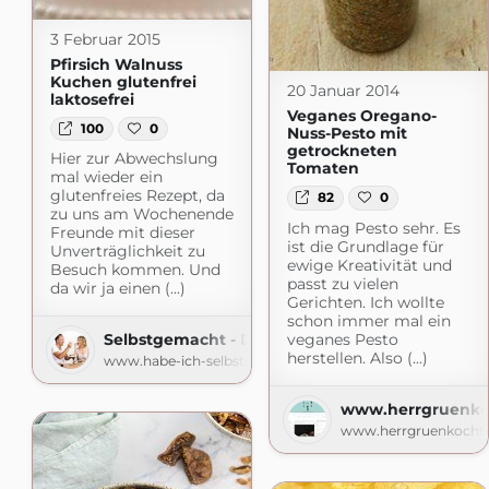
3 Februar 2015
Pfirsich Walnuss
Kuchen glutenfrei
20 Januar 2014
laktosefrei
Veganes Oregano-
100
0
Nuss-Pesto mit
getrockneten
Hier zur Abwechslung
Tomaten
mal wieder ein
glutenfreies Rezept, da
82
0
zu uns am Wochenende
Ich mag Pesto sehr. Es
Freunde mit dieser
ist die Grundlage für
Unverträglichkeit zu
ewige Kreativität und
Besuch kommen. Und
passt zu vielen
da wir ja einen (...)
Gerichten. Ich wollte
schon immer mal ein
veganes Pesto
Selbstgemacht - Der Foodblog
herstellen. Also (...)
www.habe-ich-selbstgemacht.de
www.herrgruenko
www.herrgruenkocht.