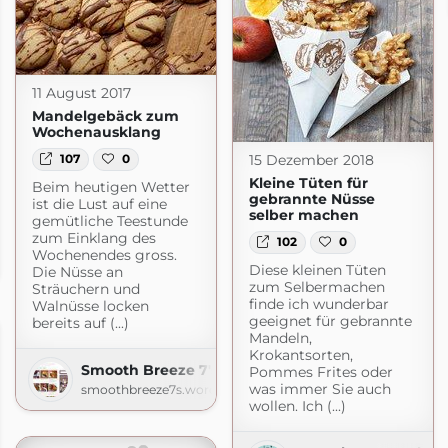
11 August 2017
Mandelgebäck zum
Wochenausklang
15 Dezember 2018
107
0
Kleine Tüten für
Beim heutigen Wetter
gebrannte Nüsse
ist die Lust auf eine
selber machen
gemütliche Teestunde
zum Einklang des
102
0
cht.de
Wochenendes gross.
de
Diese kleinen Tüten
Die Nüsse an
zum Selbermachen
Sträuchern und
finde ich wunderbar
Walnüsse locken
geeignet für gebrannte
bereits auf (...)
Mandeln,
Krokantsorten,
Smooth Breeze 7's | Lizerls Schmankerlblog
Pommes Frites oder
was immer Sie auch
smoothbreeze7s.wordpress.com
wollen. Ich (...)