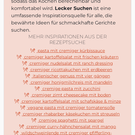
sodass das Kochen berechenbar und
komfortabel wird.
Lecker Suchen
ist eine
umfassende Inspirationsquelle für alle, die
bewährte Ideen für schmackhafte Gerichte
suchen.
MEHR INSPIRATIONEN AUS DER
REZEPTSUCHE
pasta mit cremiger kürbissauce
cremiger kartoffelsalat mit frischen kräutern
cremiger nudelsalat mit ranch dressing
cremiger ricottakuchen mit erdbeeren
italienischer genuss mit vier gängen
cremiger honigmilchreis mit mandeln
cremige pasta mit zucchini
cremiger zimt cheesecake mit boden
cremiger kartoffelsalat mit schafskäse & minze
vegane pasta mit cremiger tomatensoße
cremiger rhabarber käsekuchen mit streuseln
cremige spaghetti mit spargel
cremiger curry-hähnchensalat mit mango
wildschweinlende mit cremiger pfifferling-