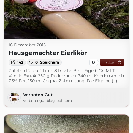
18 Dezember 2015
Hausgemachter Eierlikör
0
142
0
Speichern
Lecker
Zutaten für ca. 1 Liter :8 frische Bio - Eigelb Gr. M1 TL
Vanille Extrakt250 g Puderzucker 340 ml Kondensmilch
7,5% Fett250 ml CognacZubereitung :Die Eigelbe (...)
Verboten Gut
verbotengut.blogspot.com