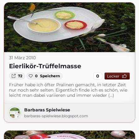
31 März 2010
Eierlikör-Trüffelmasse
0
72
0
Speichern
Lecker
Früher habe ich öfter Pralinen gemacht, in letzter Zeit
nur noch sehr selten. Eigentlich finde ich es schön, wie
leicht man dabei variieren und immer wieder (...)
Barbaras Spielwiese
barbaras-spielwiese.blogspot.com