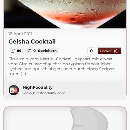
12 April 2011
Geisha Cocktail
0
89
0
Speichern
Lecker
Ein wenig vom Martini-Cocktail, gepaart mit etwas
vom Gimlet, angehaucht von typisch fernöstlicher
Lychee und optisch abgerundet durch einen Spritzer
roten (...)
HighFoodality
www.highfoodality.com