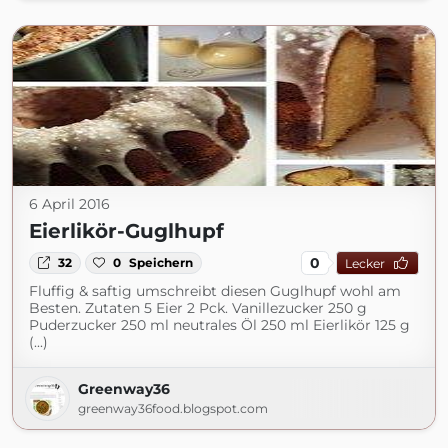
6 April 2016
Eierlikör-Guglhupf
0
32
0
Speichern
Lecker
Fluffig & saftig umschreibt diesen Guglhupf wohl am
Besten. Zutaten 5 Eier 2 Pck. Vanillezucker 250 g
Puderzucker 250 ml neutrales Öl 250 ml Eierlikör 125 g
(...)
Greenway36
greenway36food.blogspot.com