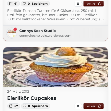
0
61
0
Speichern
Lecker
Eierlikör-Punsch Zutaten für 6 Gläser à ca. 250 ml: 1
Essl. fein gekörnter, brauner Zucker 500 ml Eierlikör
1000 ml halbtrockener Weisswein Zimt Zubereitung: (...)
Connys Koch Studio
connyskochstudio.wordpress.com
24 März 2012
Eierlikör Cupcakes
0
57
0
Speichern
Lecker