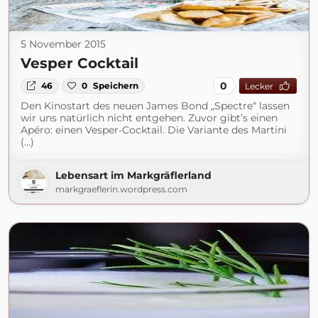
5 November 2015
Vesper Cocktail
0
46
0
Speichern
Lecker
Den Kinostart des neuen James Bond „Spectre“ lassen
wir uns natürlich nicht entgehen. Zuvor gibt’s einen
Apéro: einen Vesper-Cocktail. Die Variante des Martini
(...)
Lebensart im Markgräflerland
markgraeflerin.wordpress.com