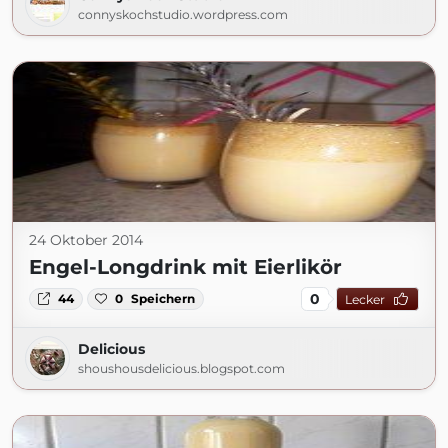
connyskochstudio.wordpress.com
24 Oktober 2014
Engel-Longdrink mit Eierlikör
0
44
0
Speichern
Lecker
Delicious
shoushousdelicious.blogspot.com