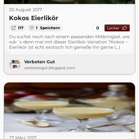
20 August 2017
Kokos Eierlikör
0
117
1
Speichern
Lecker
Du suchst noch nach einem passenden Mitbringsel, wie
wär´s denn mal mit dieser Eierlikör-Variation ?Kokos ~
Eierlikör ist echt exotisch !Ich genieße ihn gerne (...)
Verboten Gut
verbotengut.blogspot.com
27 März 2017