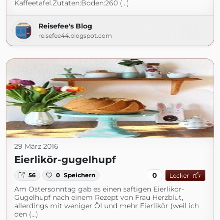
Kaffeetafel.Zutaten:Boden:260 (...)
Reisefee's Blog
reisefee44.blogspot.com
29 März 2016
Eierlikör-gugelhupf
0
56
0
Speichern
Lecker
Am Ostersonntag gab es einen saftigen Eierlikör-
Gugelhupf nach einem Rezept von Frau Herzblut,
allerdings mit weniger Öl und mehr Eierlikör (weil ich
den (...)