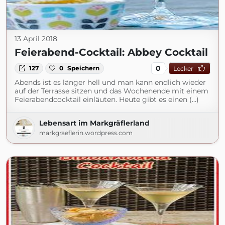
13 April 2018
Feierabend-Cocktail: Abbey Cocktail
0
127
0
Speichern
Lecker
Abends ist es länger hell und man kann endlich wieder
auf der Terrasse sitzen und das Wochenende mit einem
Feierabendcocktail einläuten. Heute gibt es einen (...)
Lebensart im Markgräflerland
markgraeflerin.wordpress.com