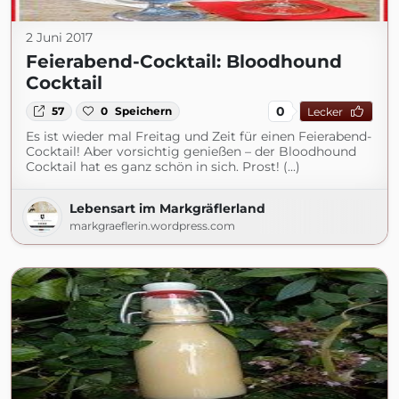
2 Juni 2017
Feierabend-Cocktail: Bloodhound
Cocktail
0
57
0
Speichern
Lecker
Es ist wieder mal Freitag und Zeit für einen Feierabend-
Cocktail! Aber vorsichtig genießen – der Bloodhound
Cocktail hat es ganz schön in sich. Prost! (...)
Lebensart im Markgräflerland
markgraeflerin.wordpress.com