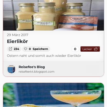
29 März 2017
Eierlikör
0
234
0
Speichern
Lecker
Ostern naht und somit auch wieder Eierlikör
Reisefee's Blog
reisefee44.blogspot.com