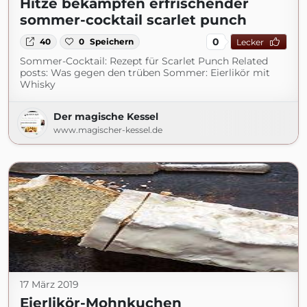
Hitze bekämpfen erfrischender
sommer-cocktail scarlet punch
0
40
0
Speichern
Lecker
Sommer-Cocktail: Rezept für Scarlet Punch Related
posts: Was gegen den trüben Sommer: Eierlikör mit
Whisky
Der magische Kessel
www.magischer-kessel.de
17 März 2019
Eierlikör-Mohnkuchen