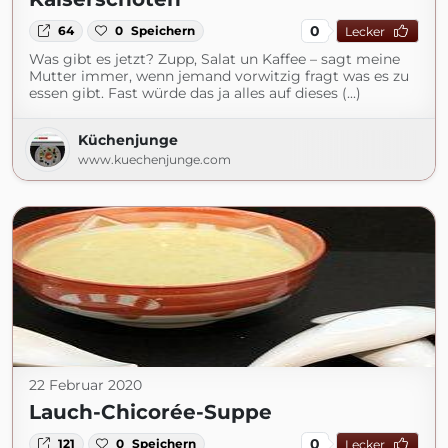
0
64
0
Speichern
Lecker
Was gibt es jetzt? Zupp, Salat un Kaffee – sagt meine
Mutter immer, wenn jemand vorwitzig fragt was es zu
essen gibt. Fast würde das ja alles auf dieses (...)
Küchenjunge
www.kuechenjunge.com
22 Februar 2020
Lauch-Chicorée-Suppe
0
121
0
Speichern
Lecker