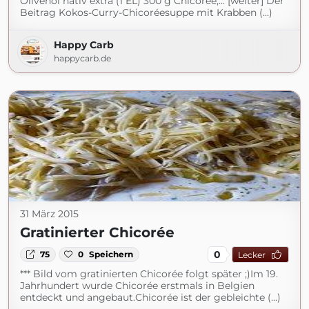
Olivenöl nativ extra (1 EL) 300 g Chicorée,... [weiter] Der
Beitrag Kokos-Curry-Chicoréesuppe mit Krabben (...)
Happy Carb
happycarb.de
31 März 2015
Gratinierter Chicorée
0
75
0
Speichern
Lecker
*** Bild vom gratinierten Chicorée folgt später ;)Im 19.
Jahrhundert wurde Chicorée erstmals in Belgien
entdeckt und angebaut.Chicorée ist der gebleichte (...)