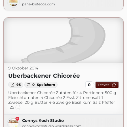
pane-bistecca.com
9 Oktober 2014
Überbackener Chicorée
0
95
0
Speichern
Lecker
Überbackener Chicorée Zutaten für 4 Portionen: 500 g
Fleischtomaten 4 Chicorée 2 Essl. Zitronensaft 1
Zwiebel 20 g Butter 4-5 Zweige Basilikum Salz Pfeffer
125 (...)
Connys Koch Studio
connyskochstudio.wordpress.com