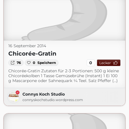
16 September 2014
Chicorée-Gratin
0
76
0
Speichern
Lecker
Chicorée-Gratin Zutaten für 2-3 Portionen: 500 g kleine
Chicoréekolben 1 Tasse Gemüsebrühe (Instant) 1 Ei 100
g Mascarpone oder Sahnequark ¼ Teel. Salz Pfeffer (...)
Connys Koch Studio
connyskochstudio.wordpress.com