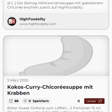
di [...] Der Beitrag Möhrencrèmesuppe mit gebratenem
Chicorée erschien zuerst auf HighFoodality.
HighFoodality
www.highfoodality.com
5 März 2020
Kokos-Curry-Chicoréesuppe mit
Krabben
0
88
0
Speichern
Lecker
Bitter-Sweet-Sinfonie zum Löffeln… 2 Portionen 15 ml