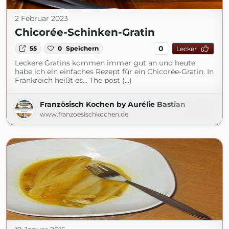
2 Februar 2023
Chicorée-Schinken-Gratin
0
55
0
Speichern
Lecker
Leckere Gratins kommen immer gut an und heute
habe ich ein einfaches Rezept für ein Chicorée-Gratin. In
Frankreich heißt es... The post (...)
Französisch Kochen by Aurélie Bastian
www.franzoesischkochen.de