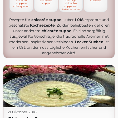
chicoree
chiccoree
cremige
chicorée
suppe –
suppe
chicorée-
chicory soup
suppe mit
kaiserschoten
Rezepte für
chicorée-suppe
– über
1 018
erprobte und
geschätzte
Kochrezepte
. Zu den beliebtesten gehören
unter anderem
chicorée suppe
. Es sind sorgfältig
ausgewählte Vorschläge, die traditionelle Aromen mit
modernen Inspirationen verbinden.
Lecker Suchen
ist
ein Ort, an dem das tägliche Kochen einfacher und
angenehmer wird.
21 Oktober 2018