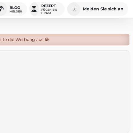
REZEPT
BLOG
Melden Sie sich an
FÜGEN SIE
MELDEN
HINZU
alte die Werbung aus 😄