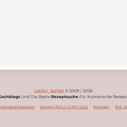
© 2009 / 2026
Lecker Suchen
Kochblogs
Und Die Beste
Rezeptsuche
Für Kulinarische Rezept
•
•
•
zungsbedingungen
Datenschutzrichtlinie
Kontakt
RSS-K