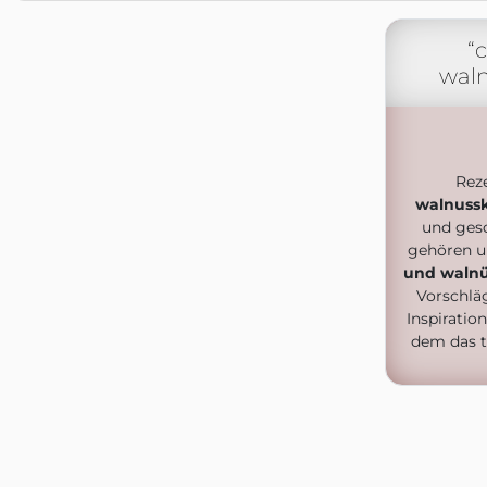
“
waln
Rez
walnuss
und ges
gehören 
und waln
Vorschlä
Inspiratio
dem das t