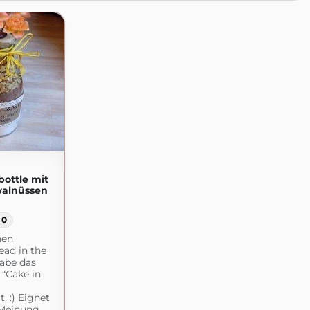
bottle mit
walnüssen
0
nen
read in the
habe das
 “Cake in
 :) Eignet
 Meinung