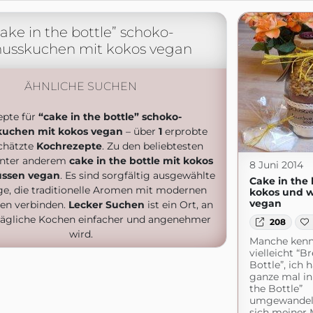
cake in the bottle” schoko-
usskuchen mit kokos vegan
ÄHNLICHE SUCHEN
epte für
“cake in the bottle” schoko-
kuchen mit kokos vegan
– über
1
erprobte
chätzte
Kochrezepte
. Zu den beliebtesten
unter anderem
cake in the bottle mit kokos
8 Juni 2014
üssen vegan
. Es sind sorgfältig ausgewählte
Cake in the 
ge, die traditionelle Aromen mit modernen
kokos und 
vegan
nen verbinden.
Lecker Suchen
ist ein Ort, an
ägliche Kochen einfacher und angenehmer
208
wird.
Manche ken
vielleicht “B
Bottle”, ich 
ganze mal in
the Bottle”
umgewandelt.
sich meiner